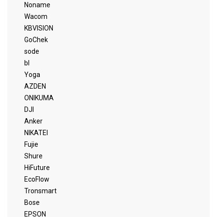
Noname
Wacom
KBVISION
GoChek
sode
bl
Yoga
AZDEN
ONIKUMA
DJI
Anker
NIKATEI
Fujie
Shure
HiFuture
EcoFlow
Tronsmart
Bose
EPSON