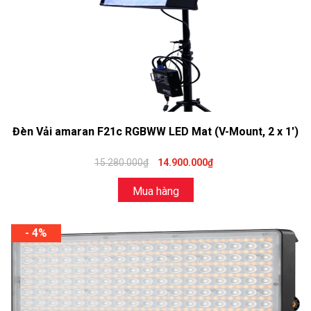
Đèn Vải amaran F21c RGBWW LED Mat (V-Mount, 2 x 1′)
15.280.000₫
14.900.000₫
Mua hàng
- 4%