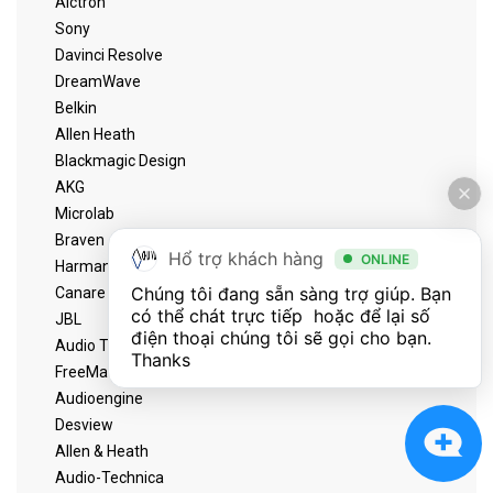
Alctron
Sony
Davinci Resolve
DreamWave
Belkin
Allen Heath
Blackmagic Design
AKG
Microlab
Braven
Hổ trợ khách hàng
ONLINE
Harman
Chúng tôi đang sẵn sàng trợ giúp. Bạn 
Canare
có thể chát trực tiếp  hoặc để lại số 
JBL
điện thoại chúng tôi sẽ gọi cho bạn. 
Audio Technica
Thanks
FreeMate
Audioengine
Desview
Allen & Heath
Audio-Technica