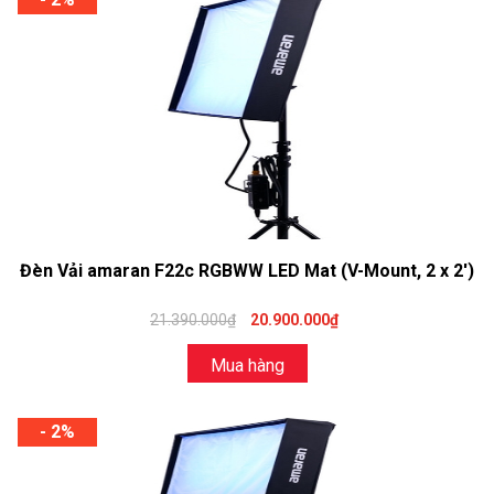
Đèn Vải amaran F22c RGBWW LED Mat (V-Mount, 2 x 2′)
21.390.000₫
20.900.000₫
Mua hàng
- 2%