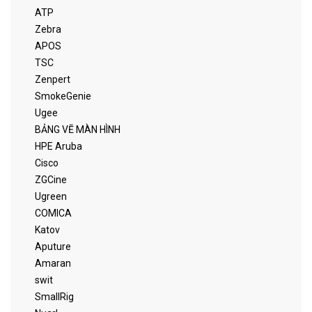
ATP
Zebra
APOS
TSC
Zenpert
SmokeGenie
Ugee
BẢNG VẼ MÀN HÌNH
HPE Aruba
Cisco
ZGCine
Ugreen
COMICA
Katov
Aputure
Amaran
swit
SmallRig