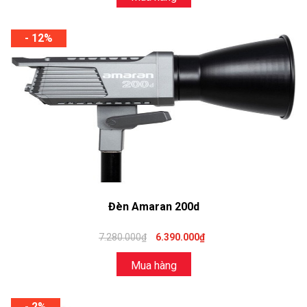
- 12%
Đèn Amaran 200d
7.280.000₫
6.390.000₫
Mua hàng
- 2%