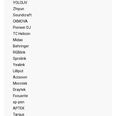
YOLOLIV
Zhiyun
Soundcraft
CKMOVA
Pioneer DJ
TC Helicon
Midas
Behringer
RGBlink
Sprolink
Yealink
Lilliput
Accsoon
Microtek
Draytek
Focusrite
xp-pen
APTEK
Targus