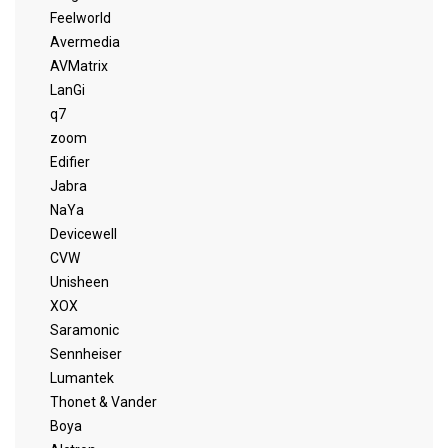
Feelworld
Avermedia
AVMatrix
LanGi
q7
zoom
Edifier
Jabra
NaYa
Devicewell
CVW
Unisheen
XOX
Saramonic
Sennheiser
Lumantek
Thonet & Vander
Boya