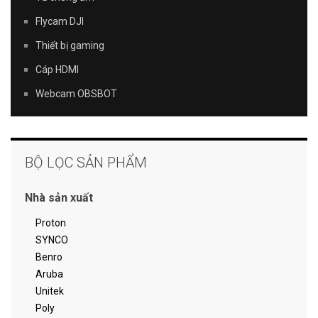
Flycam DJI
Thiết bị gaming
Cáp HDMI
Webcam OBSBOT
BỘ LỌC SẢN PHẨM
Nhà sản xuất
Proton
SYNCO
Benro
Aruba
Unitek
Poly