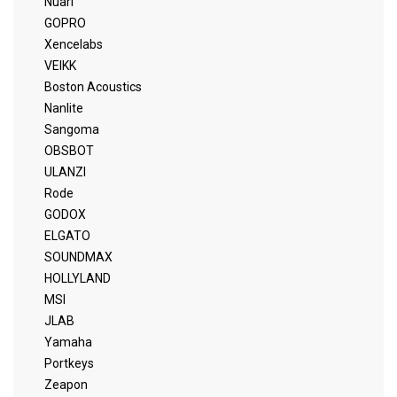
Nuarl
GOPRO
Xencelabs
VEIKK
Boston Acoustics
Nanlite
Sangoma
OBSBOT
ULANZI
Rode
GODOX
ELGATO
SOUNDMAX
HOLLYLAND
MSI
JLAB
Yamaha
Portkeys
Zeapon