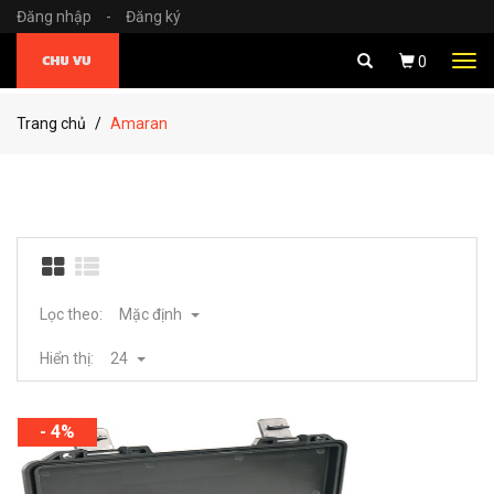
Đăng nhập
-
Đăng ký
Tog
0
navi
Trang chủ
Amaran
Lọc theo:
Mặc định
Hiển thị:
24
- 4%