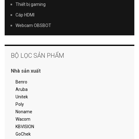
Thiết bị gaming
Cáp HDMI
Webcam OBSBOT
BỘ LỌC SẢN PHẨM
Nhà sản xuất
Benro
Aruba
Unitek
Poly
Noname
Wacom
KBVISION
GoChek