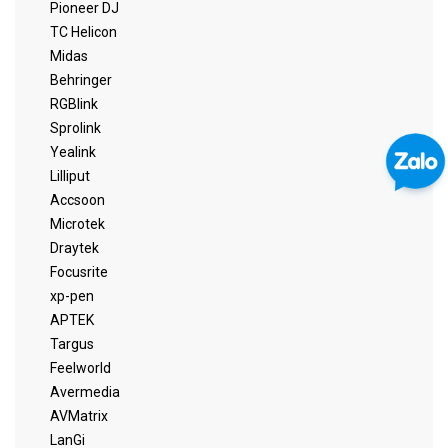
Pioneer DJ
TC Helicon
Midas
Behringer
RGBlink
Sprolink
Yealink
Lilliput
Accsoon
Microtek
Draytek
Focusrite
xp-pen
APTEK
Targus
Feelworld
Avermedia
AVMatrix
LanGi