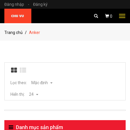
Đăng nhập
-
Đăng ký
Tog
0
navi
Trang chủ
Anker
Lọc theo:
Mặc định
Hiển thị:
24
Danh mục sản phẩm