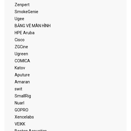
Zenpert
SmokeGenie
Ugee
BẢNG VẼ MÀN HÌNH
HPE Aruba
Cisco
ZGCine
Ugreen
COMICA
Katov
Aputure
Amaran
swit
SmallRig
Nuarl
GOPRO
Xencelabs
VEIKK