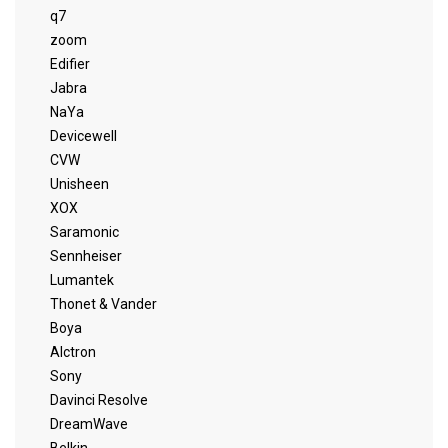
q7
zoom
Edifier
Jabra
NaYa
Devicewell
CVW
Unisheen
XOX
Saramonic
Sennheiser
Lumantek
Thonet & Vander
Boya
Alctron
Sony
Davinci Resolve
DreamWave