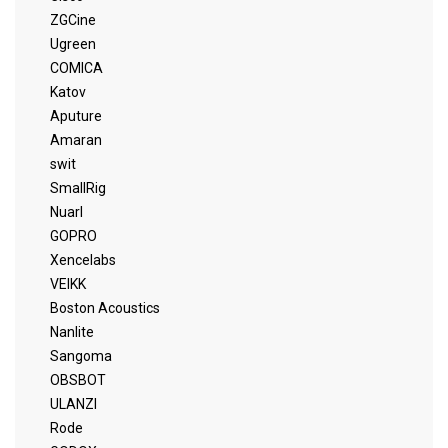
ZGCine
Ugreen
COMICA
Katov
Aputure
Amaran
swit
SmallRig
Nuarl
GOPRO
Xencelabs
VEIKK
Boston Acoustics
Nanlite
Sangoma
OBSBOT
ULANZI
Rode