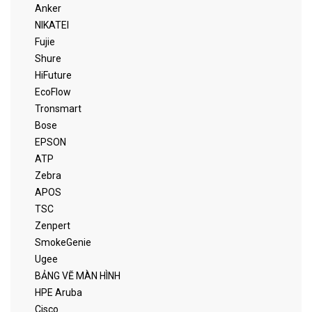
Anker
NIKATEI
Fujie
Shure
HiFuture
EcoFlow
Tronsmart
Bose
EPSON
ATP
Zebra
APOS
TSC
Zenpert
SmokeGenie
Ugee
BẢNG VẼ MÀN HÌNH
HPE Aruba
Cisco