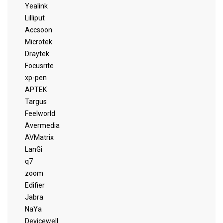
Yealink
Lilliput
Accsoon
Microtek
Draytek
Focusrite
xp-pen
APTEK
Targus
Feelworld
Avermedia
AVMatrix
LanGi
q7
zoom
Edifier
Jabra
NaYa
Devicewell