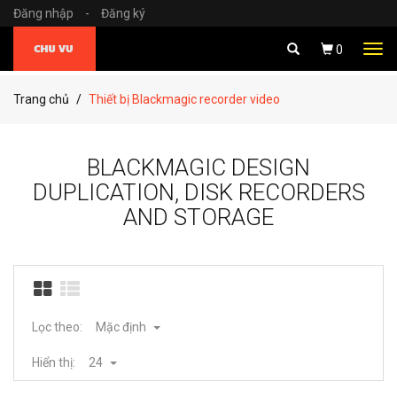
Đăng nhập
-
Đăng ký
Tog
0
navi
Trang chủ
Thiết bị Blackmagic recorder video
BLACKMAGIC DESIGN
DUPLICATION, DISK RECORDERS
AND STORAGE
Lọc theo:
Mặc định
Hiển thị:
24