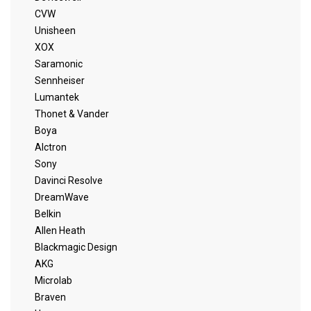
CVW
Unisheen
XOX
Saramonic
Sennheiser
Lumantek
Thonet & Vander
Boya
Alctron
Sony
Davinci Resolve
DreamWave
Belkin
Allen Heath
Blackmagic Design
AKG
Microlab
Braven