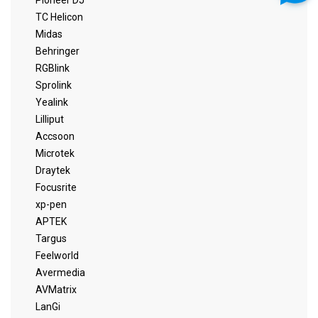
Pioneer DJ
TC Helicon
Midas
Behringer
RGBlink
Sprolink
Yealink
Lilliput
Accsoon
Microtek
Draytek
Focusrite
xp-pen
APTEK
Targus
Feelworld
Avermedia
AVMatrix
LanGi