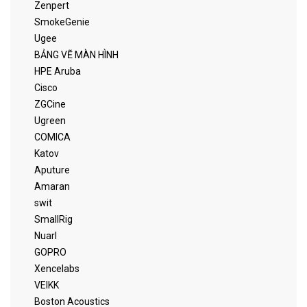
Zenpert
SmokeGenie
Ugee
BẢNG VẼ MÀN HÌNH
HPE Aruba
Cisco
ZGCine
Ugreen
COMICA
Katov
Aputure
Amaran
swit
SmallRig
Nuarl
GOPRO
Xencelabs
VEIKK
Boston Acoustics