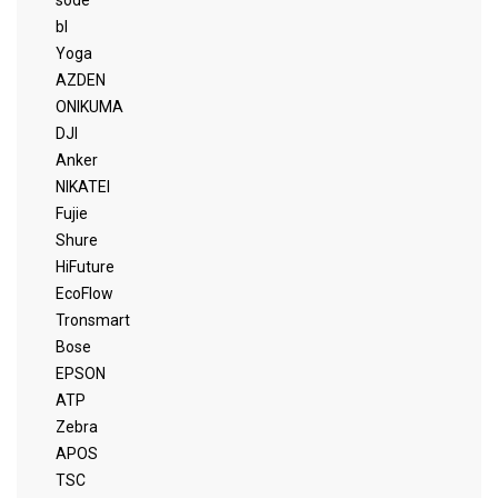
sode
bl
Yoga
AZDEN
ONIKUMA
DJI
Anker
NIKATEI
Fujie
Shure
HiFuture
EcoFlow
Tronsmart
Bose
EPSON
ATP
Zebra
APOS
TSC