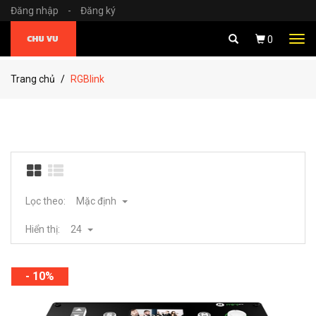
Đăng nhập
-
Đăng ký
Tog
0
navi
Trang chủ
RGBlink
Lọc theo:
Mặc định
Hiển thị:
24
- 10%