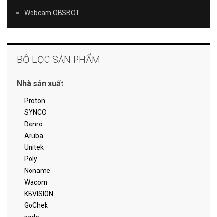
Webcam OBSBOT
BỘ LỌC SẢN PHẨM
Nhà sản xuất
Proton
SYNCO
Benro
Aruba
Unitek
Poly
Noname
Wacom
KBVISION
GoChek