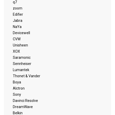
q7
zoom
Edifier
Jabra
NaYa
Devicewell
CVW
Unisheen
XOX
Saramonic
Sennheiser
Lumantek
Thonet & Vander
Boya
Alctron
Sony
Davinci Resolve
DreamWave
Belkin