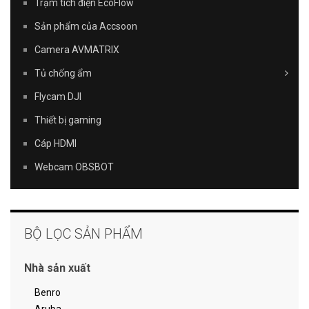
Trạm tích điện EcoFlow
Sản phẩm của Accsoon
Camera AVMATRIX
Tủ chống ẩm
Flycam DJI
Thiết bị gaming
Cáp HDMI
Webcam OBSBOT
BỘ LỌC SẢN PHẨM
Nhà sản xuất
Benro
Aruba