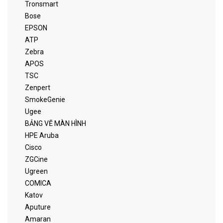
Tronsmart
Bose
EPSON
ATP
Zebra
APOS
TSC
Zenpert
SmokeGenie
Ugee
BẢNG VẼ MÀN HÌNH
HPE Aruba
Cisco
ZGCine
Ugreen
COMICA
Katov
Aputure
Amaran