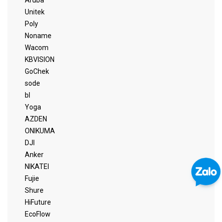
Unitek
Poly
Noname
Wacom
KBVISION
GoChek
sode
bl
Yoga
AZDEN
ONIKUMA
DJI
Anker
NIKATEI
Fujie
Shure
HiFuture
EcoFlow