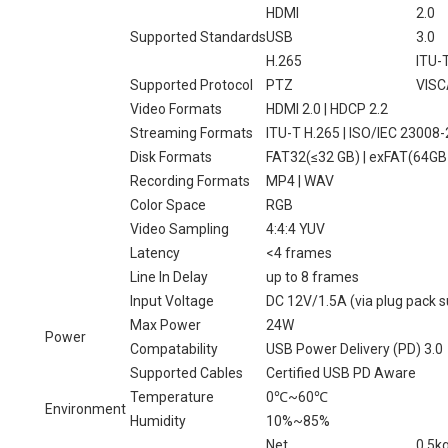
HDMI
2.0
Supported Standards
USB
3.0
H.265
ITU-
Supported Protocol
PTZ
VISC
Video Formats
HDMI 2.0 | HDCP 2.2
Streaming Formats
ITU-T H.265 | ISO/IEC 23008-
Disk Formats
FAT32(≤32 GB) | exFAT(64G
Recording Formats
MP4 | WAV
Color Space
RGB
Video Sampling
4:4:4 YUV
Latency
<4 frames
Line In Delay
up to 8 frames
Input Voltage
DC 12V/1.5A (via plug pack s
Max Power
24W
Power
Compatability
USB Power Delivery (PD) 3.0
Supported Cables
Certified USB PD Aware
Temperature
0℃~60℃
Environment
Humidity
10%~85%
Net
0.5k