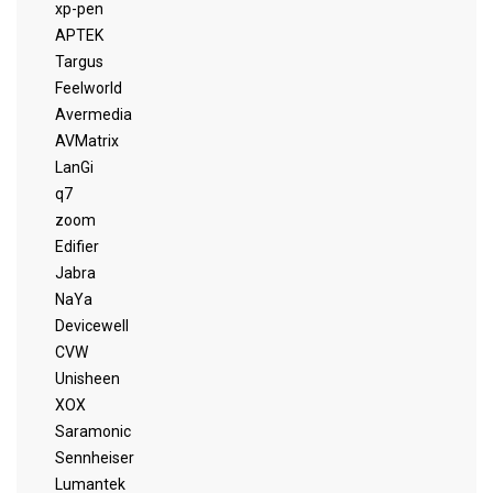
xp-pen
APTEK
Targus
Feelworld
Avermedia
AVMatrix
LanGi
q7
zoom
Edifier
Jabra
NaYa
Devicewell
CVW
Unisheen
XOX
Saramonic
Sennheiser
Lumantek