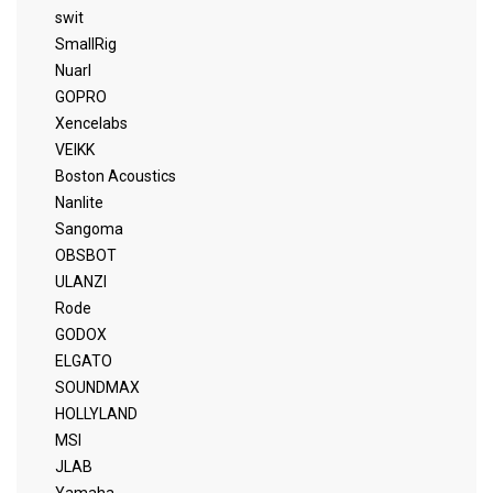
swit
SmallRig
Nuarl
GOPRO
Xencelabs
VEIKK
Boston Acoustics
Nanlite
Sangoma
OBSBOT
ULANZI
Rode
GODOX
ELGATO
SOUNDMAX
HOLLYLAND
MSI
JLAB
Yamaha