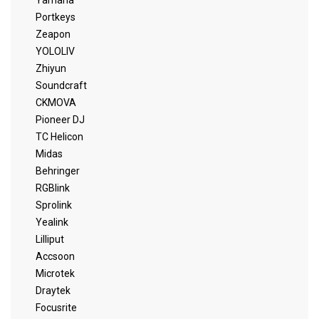
Portkeys
Zeapon
YOLOLIV
Zhiyun
Soundcraft
CKMOVA
Pioneer DJ
TC Helicon
Midas
Behringer
RGBlink
Sprolink
Yealink
Lilliput
Accsoon
Microtek
Draytek
Focusrite