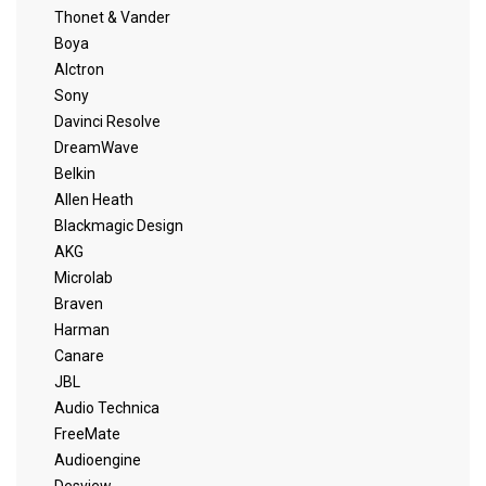
Thonet & Vander
Boya
Alctron
Sony
Davinci Resolve
DreamWave
Belkin
Allen Heath
Blackmagic Design
AKG
Microlab
Braven
Harman
Canare
JBL
Audio Technica
FreeMate
Audioengine
Desview