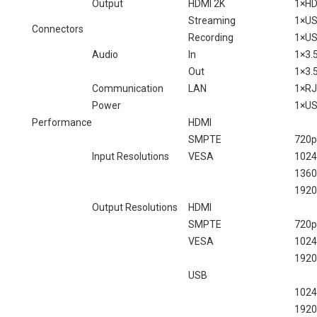
Output
HDMI 2K
1×HD
Streaming
1×US
Connectors
Recording
1×US
Audio
In
1×3.
Out
1×3.
Communication
LAN
1×RJ
Power
1×US
Performance
HDMI
SMPTE
720p
Input Resolutions
VESA
1024
1360
1920
Output Resolutions
HDMI
SMPTE
720p
VESA
1024
1920
USB
1024
1920