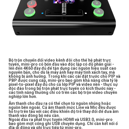
Bộ trộn chuyển đổi video kênh đôi cho thế hệ phát trực
tuyến, mini-pro có bốn đầu vào độc lập có độ phân giải -
lên đến 4K60 đầy đủ để tận dụng các nguồn hiệu suất cao
nguyên bản, cho dù là máy ảnh hay máy tính xách tay, mà
không bị ảnh hưởng. Trong khi các cài đặt trước cho PIP và
PBP được cung cấp, mini-pro bao gồm khả năng chia tỷ lệ
pixel-to-pixel đầy đủ cho cả lớp PIP và video nền - thực sự
độc đáo trong bộ trộn phát trực tuyến có kích thước này -
các tính năng thường chỉ có trên các bộ trộn video chuyên
nghiệp lớn hơn.
Âm thanh cho đầu ra có thể chọn từ nguồn nhúng hoặc
nguồn bên ngoài. Cả âm thanh mức Line và Mic đều được
hỗ trợ trên tàu với các điều khiển độ trễ thay đổi để đưa âm
thanh vào đồng bộ nếu cần.
Ngoài đầu ra phát trực tuyến HDMI và USB3.0, mini-pro
bao gồm một cổng ghi USB chuyên dụng. Chỉ cần kết nối ổ
đĩa di động và ghi trực tiếp từ mini-pro.