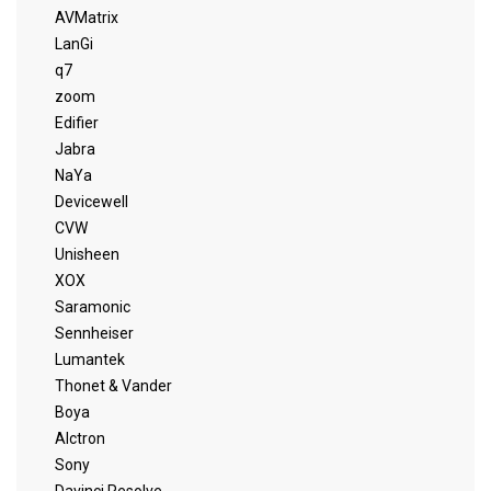
AVMatrix
LanGi
q7
zoom
Edifier
Jabra
NaYa
Devicewell
CVW
Unisheen
XOX
Saramonic
Sennheiser
Lumantek
Thonet & Vander
Boya
Alctron
Sony