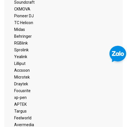
Soundcraft
CKMOVA
Pioneer DJ
TC Helicon
Midas
Behringer
RGBlink
Sprolink
Yealink
Lilliput
Accsoon
Microtek
Draytek
Focusrite
xp-pen
APTEK
Targus
Feelworld
Avermedia