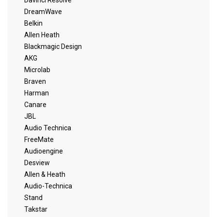
Davinci Resolve
DreamWave
Belkin
Allen Heath
Blackmagic Design
AKG
Microlab
Braven
Harman
Canare
JBL
Audio Technica
FreeMate
Audioengine
Desview
Allen & Heath
Audio-Technica
Stand
Takstar