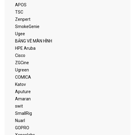
APOS
TSC
Zenpert
SmokeGenie
Ugee
BẢNG VẼ MÀN HÌNH
HPE Aruba
Cisco
ZGCine
Ugreen
COMICA
Katov
Aputure
Amaran
swit
SmallRig
Nuarl
GOPRO