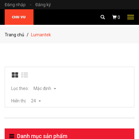
Đăng nhập
-
Đăng ký
Tog
0
navi
Trang chủ
Lumantek
Lọc theo:
Mặc định
Hiển thị:
24
Danh mục sản phẩm