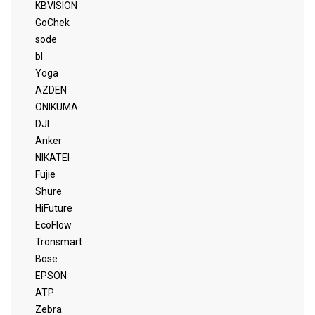
KBVISION
GoChek
sode
bl
Yoga
AZDEN
ONIKUMA
DJI
Anker
NIKATEI
Fujie
Shure
HiFuture
EcoFlow
Tronsmart
Bose
EPSON
ATP
Zebra