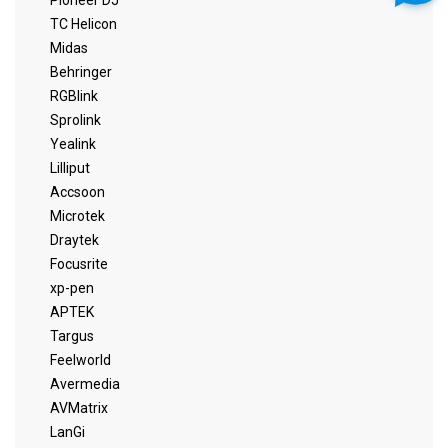
Pioneer DJ
TC Helicon
Midas
Behringer
RGBlink
Sprolink
Yealink
Lilliput
Accsoon
Microtek
Draytek
Focusrite
xp-pen
APTEK
Targus
Feelworld
Avermedia
AVMatrix
LanGi