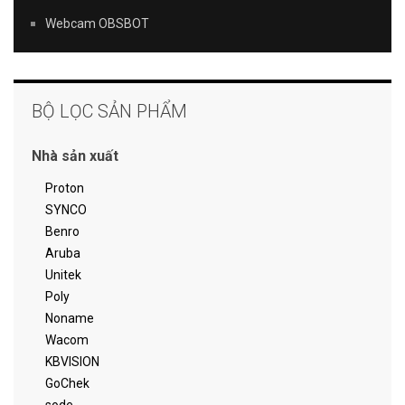
Webcam OBSBOT
BỘ LỌC SẢN PHẨM
Nhà sản xuất
Proton
SYNCO
Benro
Aruba
Unitek
Poly
Noname
Wacom
KBVISION
GoChek