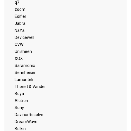
q7
zoom
Edifier
Jabra
NaYa
Devicewell
CVW
Unisheen
XOX
Saramonic
Sennheiser
Lumantek
Thonet & Vander
Boya
Alctron
Sony
Davinci Resolve
DreamWave
Belkin