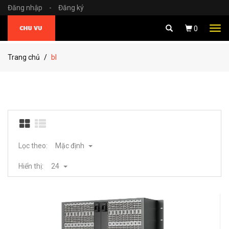
Đăng nhập
-
Đăng ký
Tog
0
navi
Trang chủ
bl
Lọc theo:
Mặc định
Hiển thị:
24