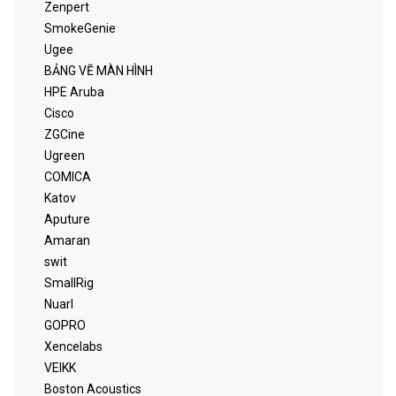
Zenpert
SmokeGenie
Ugee
BẢNG VẼ MÀN HÌNH
HPE Aruba
Cisco
ZGCine
Ugreen
COMICA
Katov
Aputure
Amaran
swit
SmallRig
Nuarl
GOPRO
Xencelabs
VEIKK
Boston Acoustics