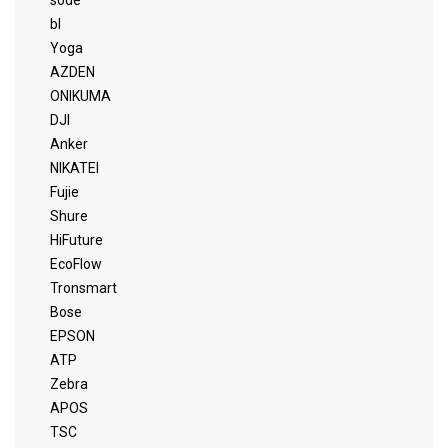
sode
bl
Yoga
AZDEN
ONIKUMA
DJI
Anker
NIKATEI
Fujie
Shure
HiFuture
EcoFlow
Tronsmart
Bose
EPSON
ATP
Zebra
APOS
TSC