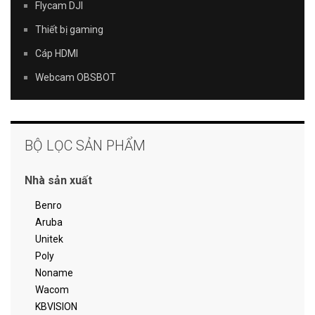
Flycam DJI
Thiết bị gaming
Cáp HDMI
Webcam OBSBOT
BỘ LỌC SẢN PHẨM
Nhà sản xuất
Benro
Aruba
Unitek
Poly
Noname
Wacom
KBVISION