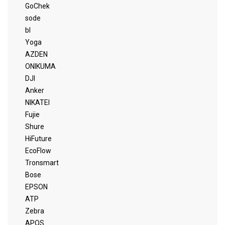
GoChek
sode
bl
Yoga
AZDEN
ONIKUMA
DJI
Anker
NIKATEI
Fujie
Shure
HiFuture
EcoFlow
Tronsmart
Bose
EPSON
ATP
Zebra
APOS