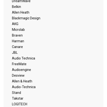
DreamWave
Belkin
Allen Heath
Blackmagic Design
AKG
Microlab
Braven
Harman
Canare
JBL
Audio Technica
FreeMate
Audioengine
Desview
Allen & Heath
Audio-Technica
Stand
Takstar
LOGITECH