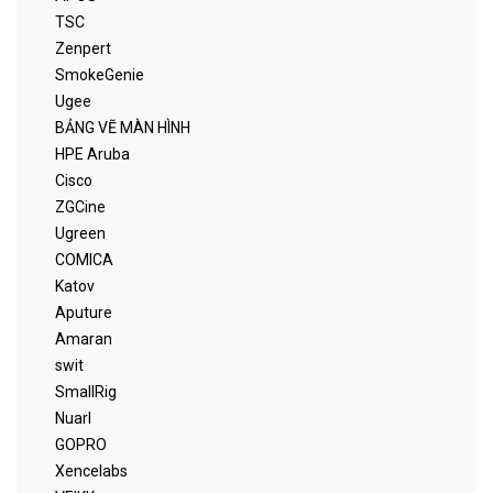
TSC
Zenpert
SmokeGenie
Ugee
BẢNG VẼ MÀN HÌNH
HPE Aruba
Cisco
ZGCine
Ugreen
COMICA
Katov
Aputure
Amaran
swit
SmallRig
Nuarl
GOPRO
Xencelabs