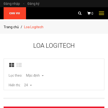
Đăng nhập
-
Đăng ký
Tog
0
navi
Trang chủ
Loa Logitech
LOA LOGITECH
Lọc theo:
Mặc định
Hiển thị:
24