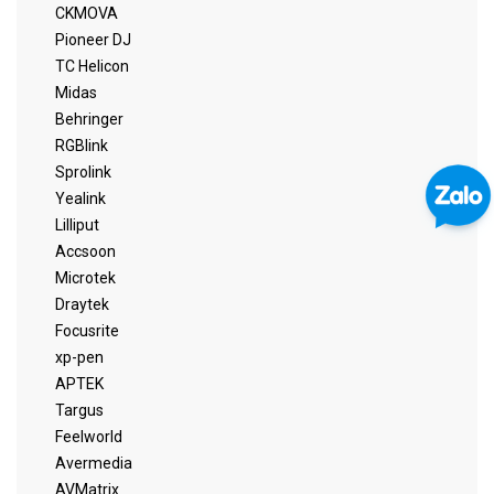
CKMOVA
Pioneer DJ
TC Helicon
Midas
Behringer
RGBlink
Sprolink
Yealink
Lilliput
Accsoon
Microtek
Draytek
Focusrite
xp-pen
APTEK
Targus
Feelworld
Avermedia
AVMatrix