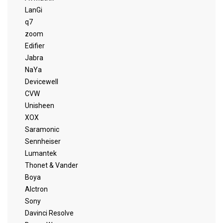
LanGi
q7
zoom
Edifier
Jabra
NaYa
Devicewell
CVW
Unisheen
XOX
Saramonic
Sennheiser
Lumantek
Thonet & Vander
Boya
Alctron
Sony
Davinci Resolve