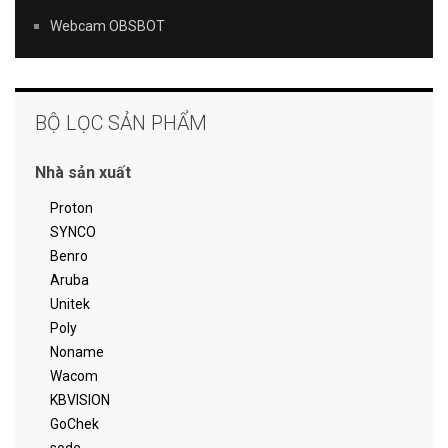
Webcam OBSBOT
BỘ LỌC SẢN PHẨM
Nhà sản xuất
Proton
SYNCO
Benro
Aruba
Unitek
Poly
Noname
Wacom
KBVISION
GoChek