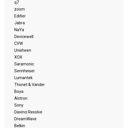
q7
zoom
Edifier
Jabra
NaYa
Devicewell
CVW
Unisheen
XOX
Saramonic
Sennheiser
Lumantek
Thonet & Vander
Boya
Alctron
Sony
Davinci Resolve
DreamWave
Belkin