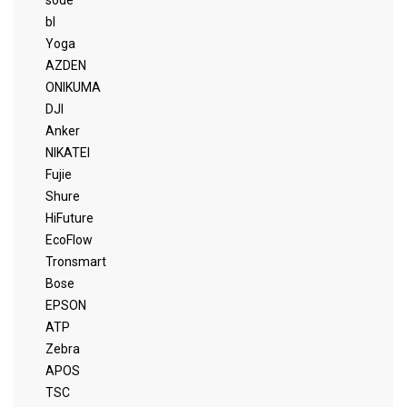
sode
bl
Yoga
AZDEN
ONIKUMA
DJI
Anker
NIKATEI
Fujie
Shure
HiFuture
EcoFlow
Tronsmart
Bose
EPSON
ATP
Zebra
APOS
TSC