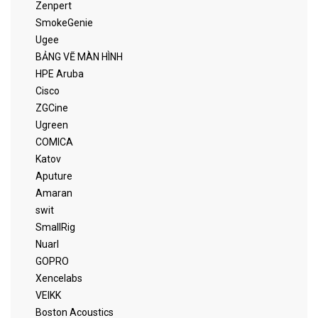
Zenpert
SmokeGenie
Ugee
BẢNG VẼ MÀN HÌNH
HPE Aruba
Cisco
ZGCine
Ugreen
COMICA
Katov
Aputure
Amaran
swit
SmallRig
Nuarl
GOPRO
Xencelabs
VEIKK
Boston Acoustics