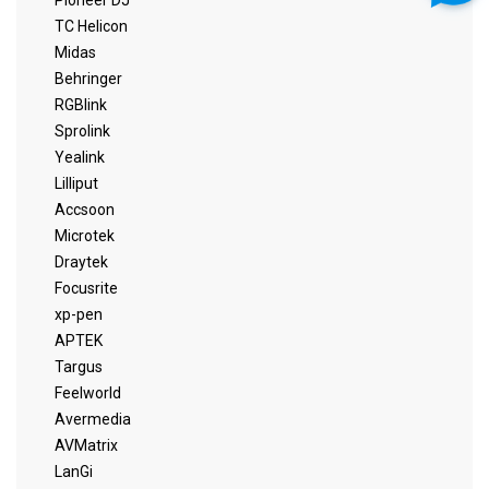
Pioneer DJ
TC Helicon
Midas
Behringer
RGBlink
Sprolink
Yealink
Lilliput
Accsoon
Microtek
Draytek
Focusrite
xp-pen
APTEK
Targus
Feelworld
Avermedia
AVMatrix
LanGi