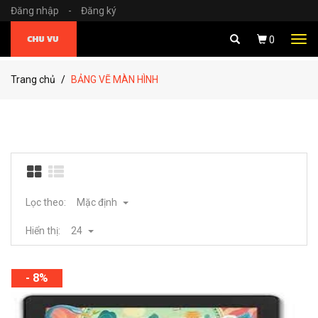
Đăng nhập
-
Đăng ký
Tog
0
navi
Trang chủ
BẢNG VẼ MÀN HÌNH
Lọc theo:
Mặc định
Hiển thị:
24
- 8%