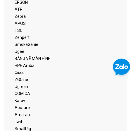
EPSON
ATP
Zebra
APOS
TSC
Zenpert
SmokeGenie
Ugee
BẢNG VẼ MÀN HÌNH
HPE Aruba
Cisco
ZGCine
Ugreen
COMICA
Katov
Aputure
Amaran
swit
SmallRig