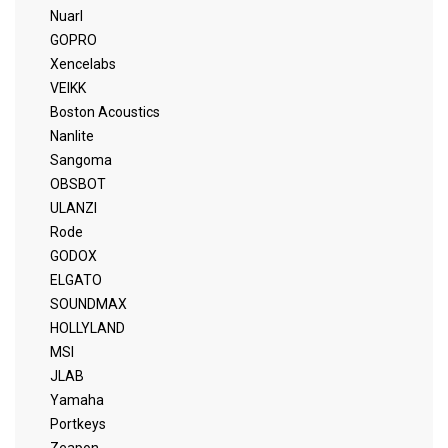
Nuarl
GOPRO
Xencelabs
VEIKK
Boston Acoustics
Nanlite
Sangoma
OBSBOT
ULANZI
Rode
GODOX
ELGATO
SOUNDMAX
HOLLYLAND
MSI
JLAB
Yamaha
Portkeys