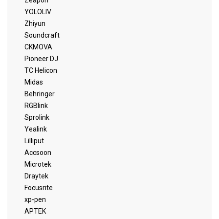
Zeapon
YOLOLIV
Zhiyun
Soundcraft
CKMOVA
Pioneer DJ
TC Helicon
Midas
Behringer
RGBlink
Sprolink
Yealink
Lilliput
Accsoon
Microtek
Draytek
Focusrite
xp-pen
APTEK