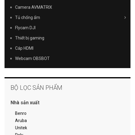
Camera AVMATRIX
Tủ chống ẩm
Flycam DJI
Thiết bị gaming
Cáp HDMI
Webcam OBSBOT
BỘ LỌC SẢN PHẨM
Nhà sản xuất
Benro
Aruba
Unitek