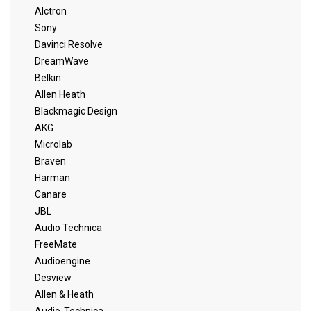
Alctron
Sony
Davinci Resolve
DreamWave
Belkin
Allen Heath
Blackmagic Design
AKG
Microlab
Braven
Harman
Canare
JBL
Audio Technica
FreeMate
Audioengine
Desview
Allen & Heath