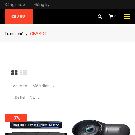
Đăng nhập
-
Đăng ký
Tog
0
navi
Trang chủ
OBSBOT
Lọc theo:
Mặc định
Hiển thị:
24
- 7%