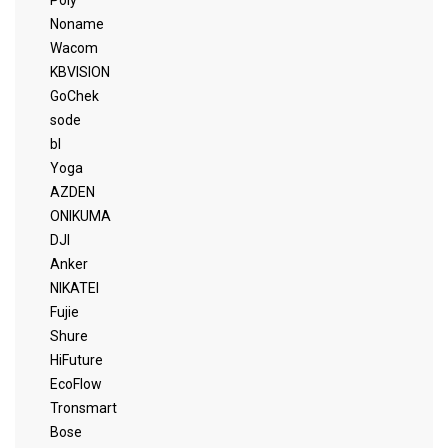
Poly
Noname
Wacom
KBVISION
GoChek
sode
bl
Yoga
AZDEN
ONIKUMA
DJI
Anker
NIKATEI
Fujie
Shure
HiFuture
EcoFlow
Tronsmart
Bose