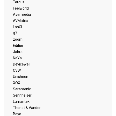
Targus
Feelworld
Avermedia
AVMatrix
LanGi
q7
zoom
Edifier
Jabra
NaYa
Devicewell
CVW
Unisheen
XOX
Saramonic
Sennheiser
Lumantek
Thonet & Vander
Boya