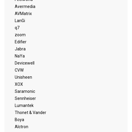
Avermedia
AVMatrix
LanGi
q7
zoom
Edifier
Jabra
NaYa
Devicewell
CVW
Unisheen
XOX
Saramonic
Sennheiser
Lumantek
Thonet & Vander
Boya
Alctron