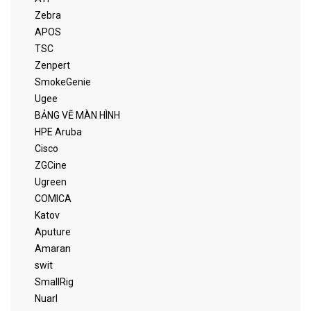
Zebra
APOS
TSC
Zenpert
SmokeGenie
Ugee
BẢNG VẼ MÀN HÌNH
HPE Aruba
Cisco
ZGCine
Ugreen
COMICA
Katov
Aputure
Amaran
swit
SmallRig
Nuarl