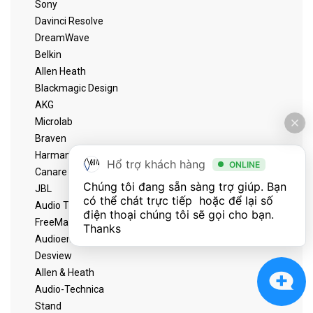
Sony
Davinci Resolve
DreamWave
Belkin
Allen Heath
Blackmagic Design
AKG
Microlab
Braven
Harman
Hổ trợ khách hàng
ONLINE
Canare
Chúng tôi đang sẵn sàng trợ giúp. Bạn 
JBL
có thể chát trực tiếp  hoặc để lại số 
Audio Technica
điện thoại chúng tôi sẽ gọi cho bạn. 
FreeMate
Thanks
Audioengine
Desview
Allen & Heath
Audio-Technica
Stand