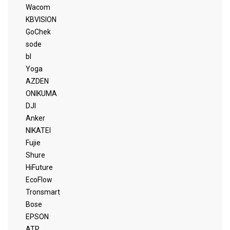
Wacom
KBVISION
GoChek
sode
bl
Yoga
AZDEN
ONIKUMA
DJI
Anker
NIKATEI
Fujie
Shure
HiFuture
EcoFlow
Tronsmart
Bose
EPSON
ATP