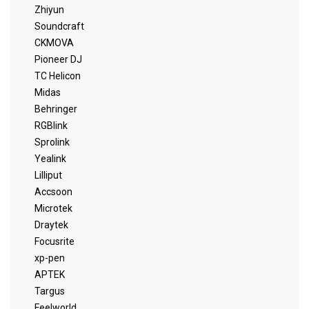
Zhiyun
Soundcraft
CKMOVA
Pioneer DJ
TC Helicon
Midas
Behringer
RGBlink
Sprolink
Yealink
Lilliput
Accsoon
Microtek
Draytek
Focusrite
xp-pen
APTEK
Targus
Feelworld