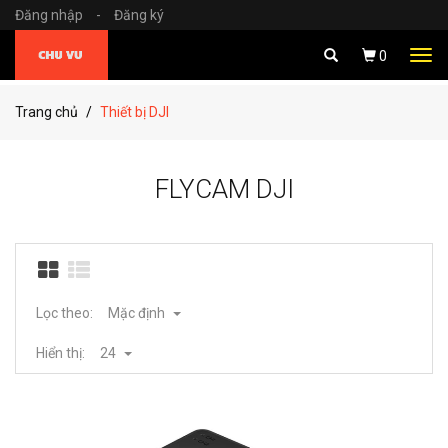
Đăng nhập
-
Đăng ký
Tog
0
navi
Trang chủ
Thiết bị DJI
FLYCAM DJI
Lọc theo:
Mặc định
Hiển thị:
24