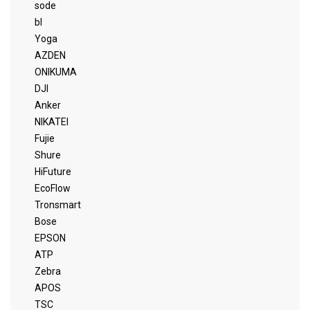
sode
bl
Yoga
AZDEN
ONIKUMA
DJI
Anker
NIKATEI
Fujie
Shure
HiFuture
EcoFlow
Tronsmart
Bose
EPSON
ATP
Zebra
APOS
TSC