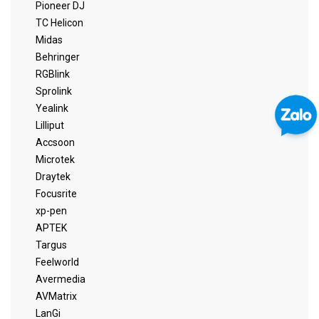
Pioneer DJ
TC Helicon
Midas
Behringer
RGBlink
Sprolink
Yealink
Lilliput
Accsoon
Microtek
Draytek
Focusrite
xp-pen
APTEK
Targus
Feelworld
Avermedia
AVMatrix
LanGi