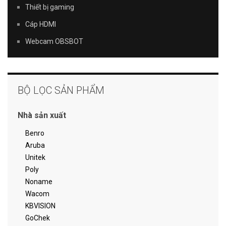
Thiết bị gaming
Cáp HDMI
Webcam OBSBOT
BỘ LỌC SẢN PHẨM
Nhà sản xuất
Benro
Aruba
Unitek
Poly
Noname
Wacom
KBVISION
GoChek