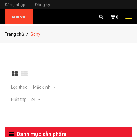
Đăng nhập
-
Đăng ký
Tog
0
navi
Trang chủ
Sony
Lọc theo:
Mặc định
Hiển thị:
24
Danh mục sản phẩm