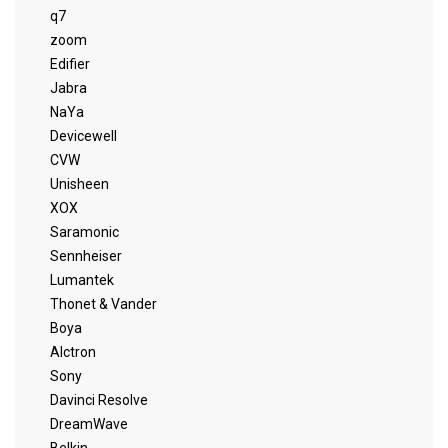
q7
zoom
Edifier
Jabra
NaYa
Devicewell
CVW
Unisheen
XOX
Saramonic
Sennheiser
Lumantek
Thonet & Vander
Boya
Alctron
Sony
Davinci Resolve
DreamWave