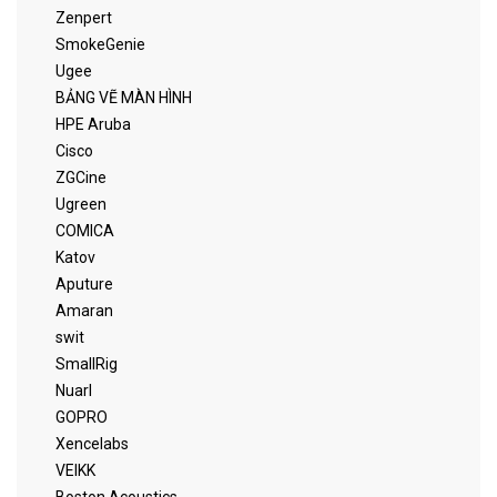
Zenpert
SmokeGenie
Ugee
BẢNG VẼ MÀN HÌNH
HPE Aruba
Cisco
ZGCine
Ugreen
COMICA
Katov
Aputure
Amaran
swit
SmallRig
Nuarl
GOPRO
Xencelabs
VEIKK