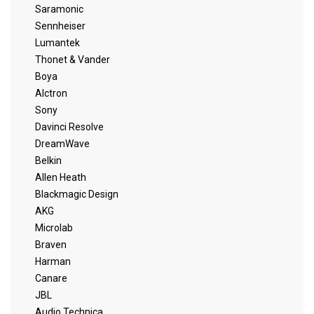
Saramonic
Sennheiser
Lumantek
Thonet & Vander
Boya
Alctron
Sony
Davinci Resolve
DreamWave
Belkin
Allen Heath
Blackmagic Design
AKG
Microlab
Braven
Harman
Canare
JBL
Audio Technica