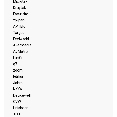
Microtek
Draytek
Focusrite
xp-pen
APTEK
Targus
Feelworld
Avermedia
AVMatrix
LanGi
q7
zoom
Edifier
Jabra
NaYa
Devicewell
CVW
Unisheen
XOX