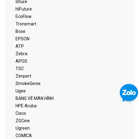
Shure
HiFuture
EcoFlow
Tronsmart
Bose
EPSON
ATP
Zebra
APOS
TSC
Zenpert
SmokeGenie
Ugee
BẢNG VẼ MÀN HÌNH
HPE Aruba
Cisco
ZGCine
Ugreen
COMICA