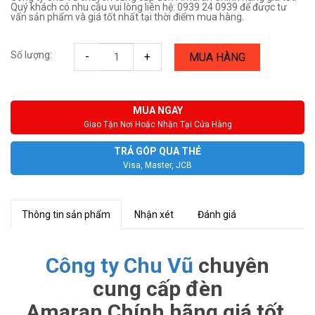
Quý khách có nhu cầu vui lòng liên hệ: 0939 24 0939 để được tư
vấn sản phẩm và giá tốt nhất tại thời điểm mua hàng.
Số lượng:
-
+
MUA HÀNG
MUA NGAY
Giao Tận Nơi Hoặc Nhận Tại Cửa Hàng
TRẢ GÓP QUA THẺ
Visa, Master, JCB
Thông tin sản phẩm
Nhận xét
Đánh giá
Công ty Chu Vũ
chuyên
cung cấp đèn
Amaran Chính hãng giá tốt.