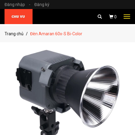
Đăng nhập
-
Đăng ký
Tog
0
navi
Trang chủ
Đèn Amaran 60x-S Bi-Color