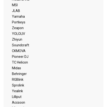
MSI
JLAB
Yamaha
Portkeys
Zeapon
YOLOLIV
Zhiyun
Soundcraft
CKMOVA
Pioneer DJ
TC Helicon
Midas
Behringer
RGBlink
Sprolink
Yealink
Lilliput
Accsoon