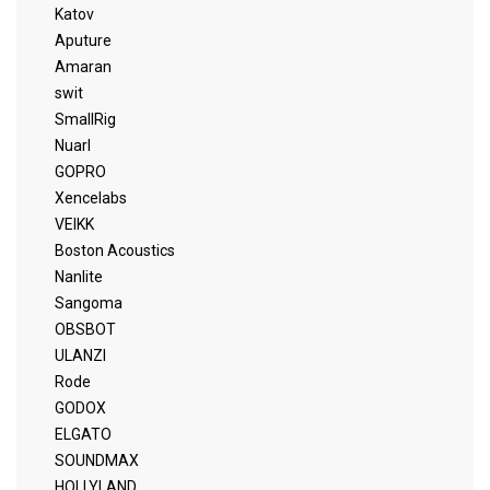
Katov
Aputure
Amaran
swit
SmallRig
Nuarl
GOPRO
Xencelabs
VEIKK
Boston Acoustics
Nanlite
Sangoma
OBSBOT
ULANZI
Rode
GODOX
ELGATO
SOUNDMAX
HOLLYLAND