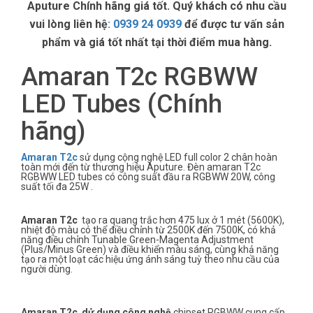
Aputure Chính hãng giá tốt. Quý khách có nhu cầu
vui lòng liên hệ
:
0939 24 0939
để được tư vấn sản
phẩm và giá tốt nhất tại thời điểm mua hàng.
Amaran T2c RGBWW
LED Tubes (Chính
hãng)
Amaran T2c
sử dụng cộng nghệ LED full color 2 chân hoàn
toàn mới đến từ thương hiệu Aputure. Đèn amaran T2c
RGBWW LED tubes có công suất đầu ra RGBWW 20W, công
suất tối đa 25W .
Amaran T2c
tạo ra quang trắc hơn 475 lux ở 1 mét (5600K),
nhiệt độ màu có thể điều chỉnh từ 2500K đến 7500K, có khả
năng điều chỉnh Tunable Green-Magenta Adjustment
(Plus/Minus Green) và điều khiển màu sáng, cùng khả năng
tạo ra một loạt các hiệu ứng ánh sáng tuỳ theo nhu cầu của
người dùng.
Amaran T2c dử dụng công nghệ
chipset RGBWW cung cấp