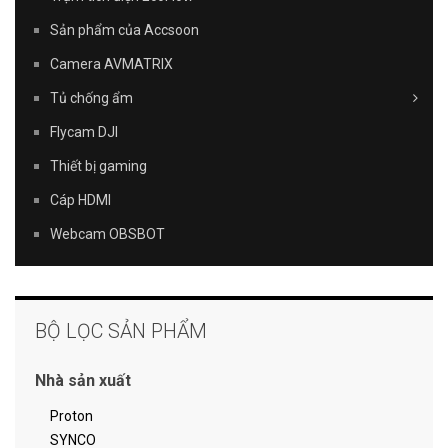
Sản phẩm của Accsoon
Camera AVMATRIX
Tủ chống ẩm
Flycam DJI
Thiết bị gaming
Cáp HDMI
Webcam OBSBOT
BỘ LỌC SẢN PHẨM
Nhà sản xuất
Proton
SYNCO