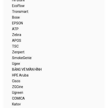
HiFuture
EcoFlow
Tronsmart
Bose
EPSON
ATP
Zebra
APOS
TSC
Zenpert
SmokeGenie
Ugee
BẢNG VẼ MÀN HÌNH
HPE Aruba
Cisco
ZGCine
Ugreen
COMICA
Katov