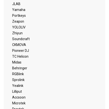
JLAB
Yamaha
Portkeys
Zeapon
YOLOLIV
Zhiyun
Soundcraft
CKMOVA
Pioneer DJ
TC Helicon
Midas
Behringer
RGBlink
Sprolink
Yealink
Lilliput
Accsoon
Microtek