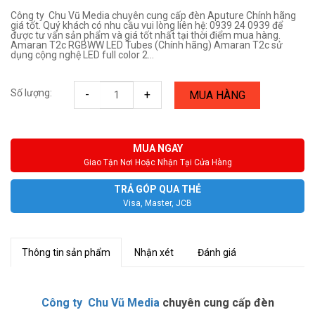
Công ty Chu Vũ Media chuyên cung cấp đèn Aputure Chính hãng
giá tốt. Quý khách có nhu cầu vui lòng liên hệ: 0939 24 0939 để
được tư vấn sản phẩm và giá tốt nhất tại thời điểm mua hàng.
Amaran T2c RGBWW LED Tubes (Chính hãng) Amaran T2c sử
dụng cộng nghệ LED full color 2...
Số lượng:
-
+
MUA HÀNG
MUA NGAY
Giao Tận Nơi Hoặc Nhận Tại Cửa Hàng
TRẢ GÓP QUA THẺ
Visa, Master, JCB
Thông tin sản phẩm
Nhận xét
Đánh giá
Công ty Chu Vũ Media
chuyên cung cấp đèn