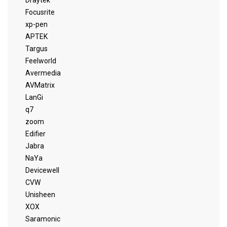
Draytek
Focusrite
xp-pen
APTEK
Targus
Feelworld
Avermedia
AVMatrix
LanGi
q7
zoom
Edifier
Jabra
NaYa
Devicewell
CVW
Unisheen
XOX
Saramonic