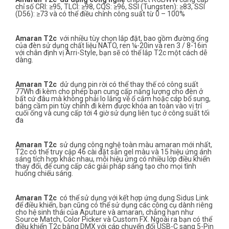
chỉ số CRI: ≥95, TLCI: ≥98, CQS: ≥96, SSI (Tungsten): ≥83, SSI
(D56): ≥73 và có thể điều chỉnh công suất từ 0 – 100%
Amaran T2c
với nhiều tùy chọn lắp đặt, bao gồm đường ống
của đèn sử dụng chất liệu NATO, ren ¼-20in và ren 3 / 8-16in
với chân định vị Arri-Style, bạn sẽ có thể lắp T2c một cách dễ
dàng.
Amaran T2c
dử dụng pin rời có thể thay thế có công suất
77Wh đi kèm cho phép bạn cung cấp năng lượng cho đèn ở
bất cứ đâu mà không phải lo lắng về ổ cắm hoặc cáp bổ sung,
báng cầm pin tùy chỉnh đi kèm được khóa an toàn vào vị trí
cuối ống và cung cấp tới 4 giờ sử dụng liên tục ở công suất tối
đa
Amaran T2c
sử dụng công nghệ toàn màu amaran mới nhất,
T2c có thể truy cập 46 cài đặt sẵn gel màu và 15 hiệu ứng ánh
sáng tích hợp khác nhau, mỗi hiệu ứng có nhiều lớp điều khiển
thay đổi, để cung cấp các giải pháp sáng tạo cho mọi tình
huống chiếu sáng.
Amaran T2c
có thể sử dụng với kết hợp ứng dụng Sidus Link
để điều khiển, bạn cũng có thể sử dụng các công cụ dành riêng
cho hệ sinh thái của Aputure và amaran, chẳng hạn như
Source Match, Color Picker và Custom FX. Ngoài ra bạn có thể
điều khiển T2c bằng DMX với cáp chuyển đổi USB-C sang 5-Pin