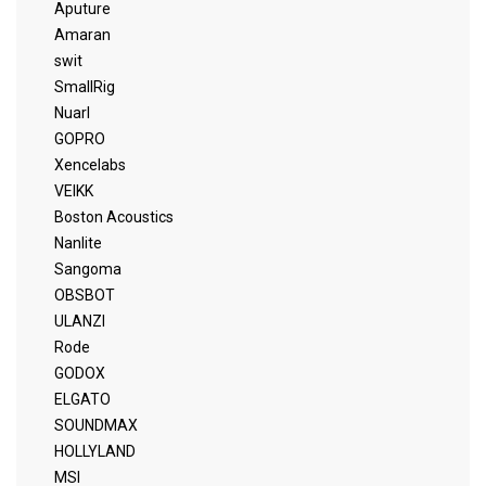
Aputure
Amaran
swit
SmallRig
Nuarl
GOPRO
Xencelabs
VEIKK
Boston Acoustics
Nanlite
Sangoma
OBSBOT
ULANZI
Rode
GODOX
ELGATO
SOUNDMAX
HOLLYLAND
MSI