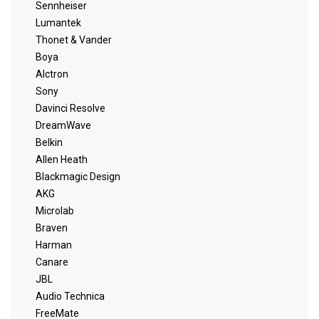
Sennheiser
Lumantek
Thonet & Vander
Boya
Alctron
Sony
Davinci Resolve
DreamWave
Belkin
Allen Heath
Blackmagic Design
AKG
Microlab
Braven
Harman
Canare
JBL
Audio Technica
FreeMate