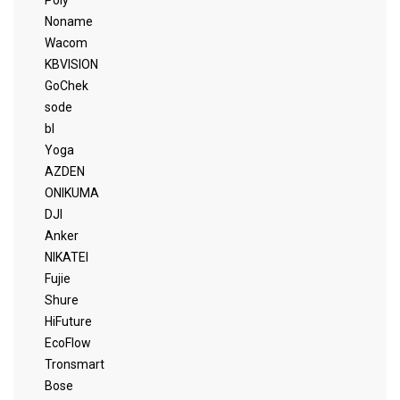
Poly
Noname
Wacom
KBVISION
GoChek
sode
bl
Yoga
AZDEN
ONIKUMA
DJI
Anker
NIKATEI
Fujie
Shure
HiFuture
EcoFlow
Tronsmart
Bose