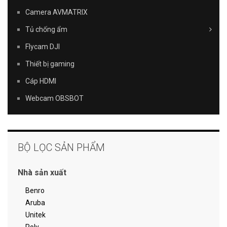
Camera AVMATRIX
Tủ chống ẩm
Flycam DJI
Thiết bị gaming
Cáp HDMI
Webcam OBSBOT
BỘ LỌC SẢN PHẨM
Nhà sản xuất
Benro
Aruba
Unitek