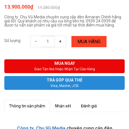
13.900.000₫
14.280.000₫
Công ty Chu Vũ Media chuyên cung cấp đèn Amaran Chính hãng
giá tốt. Quý khách có nhu cầu vui lòng liên hệ: 0939 24 0939 để
được tư vấn sản phẩm và giá tốt nhất tại thời điểm mua hàng.
Số lượng:
-
+
MUA HÀNG
MUA NGAY
Giao Tận Nơi Hoặc Nhận Tại Cửa Hàng
TRẢ GÓP QUA THẺ
Visa, Master, JCB
Thông tin sản phẩm
Nhận xét
Đánh giá
Công ty Chu Vũ Media
chuyên cung cấp đèn