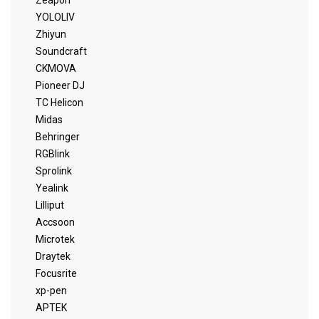
Zeapon
YOLOLIV
Zhiyun
Soundcraft
CKMOVA
Pioneer DJ
TC Helicon
Midas
Behringer
RGBlink
Sprolink
Yealink
Lilliput
Accsoon
Microtek
Draytek
Focusrite
xp-pen
APTEK