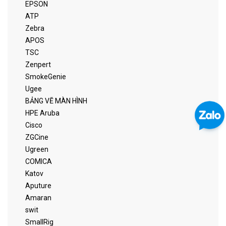
EPSON
ATP
Zebra
APOS
TSC
Zenpert
SmokeGenie
Ugee
BẢNG VẼ MÀN HÌNH
HPE Aruba
Cisco
ZGCine
Ugreen
COMICA
Katov
Aputure
Amaran
swit
SmallRig