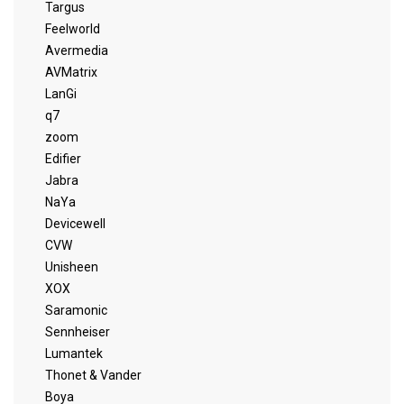
Targus
Feelworld
Avermedia
AVMatrix
LanGi
q7
zoom
Edifier
Jabra
NaYa
Devicewell
CVW
Unisheen
XOX
Saramonic
Sennheiser
Lumantek
Thonet & Vander
Boya