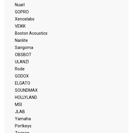
Nuarl
GOPRO
Xencelabs
VEIKK
Boston Acoustics
Nanlite
Sangoma
OBSBOT
ULANZI
Rode
GODOX
ELGATO
SOUNDMAX
HOLLYLAND
MSI
JLAB
Yamaha
Portkeys