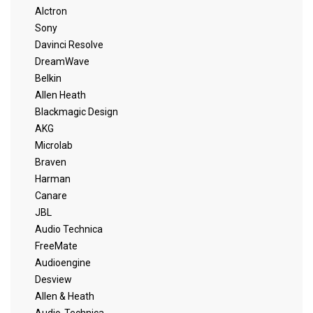
Alctron
Sony
Davinci Resolve
DreamWave
Belkin
Allen Heath
Blackmagic Design
AKG
Microlab
Braven
Harman
Canare
JBL
Audio Technica
FreeMate
Audioengine
Desview
Allen & Heath