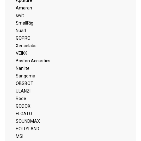
Aputure
Amaran
swit
SmallRig
Nuarl
GOPRO
Xencelabs
VEIKK
Boston Acoustics
Nanlite
Sangoma
OBSBOT
ULANZI
Rode
GODOX
ELGATO
SOUNDMAX
HOLLYLAND
MSI