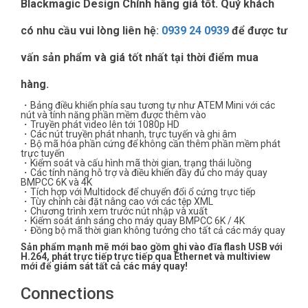
Blackmagic Design Chính hãng giá tốt. Quý khách
có nhu cầu vui lòng liên hệ
:
0939 24 0939
để được tư
vấn sản phẩm và giá tốt nhất tại thời điểm mua
hàng.
・Bảng điều khiển phía sau tương tự như ATEM Mini với các
nút và tính năng phần mềm được thêm vào
・Truyền phát video lên tới 1080p HD
・Các nút truyền phát nhanh, trực tuyến và ghi âm
・Bộ mã hóa phần cứng để không cần thêm phần mềm phát
trực tuyến
・Kiểm soát và cấu hình mã thời gian, trạng thái luồng
・Các tính năng hỗ trợ và điều khiển đầy đủ cho máy quay
BMPCC 6K và 4K
・Tích hợp với Multidock để chuyển đổi ổ cứng trực tiếp
・Tùy chỉnh cài đặt nâng cao với các tệp XML
・Chương trình xem trước nút nhập và xuất
・Kiểm soát ánh sáng cho máy quay BMPCC 6K / 4K
・Đồng bộ mã thời gian không tưởng cho tất cả các máy quay
Sản phẩm mạnh mẽ mới bao gồm ghi vào đĩa flash USB với
H.264, phát trực tiếp trực tiếp qua Ethernet và multiview
mới để giám sát tất cả các máy quay!
Connections