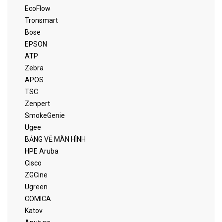
EcoFlow
Tronsmart
Bose
EPSON
ATP
Zebra
APOS
TSC
Zenpert
SmokeGenie
Ugee
BẢNG VẼ MÀN HÌNH
HPE Aruba
Cisco
ZGCine
Ugreen
COMICA
Katov