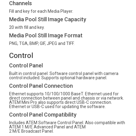
Channels
Fill and key for each Media Player.
Media Pool Still Image Capacity
20 with fill and key.
Media Pool Still Image Format
PNG, TGA, BMP, GIF, JPEG and TIFF.
Control
Control Panel
Built in control panel. Software control panel with camera
control included. Supports optional hardware panel.
Control Panel Connection
Ethernet supports 10/100/1000 BaseT. Ethernet used for
direct connection between panel and chassis or via network.
ATEM Mini Pro also supports direct USB-C connection.
Ethernet or USB-C used for updating the software.
Control Panel Compatibility
Includes ATEM Software Control Panel. Also compatible with
ATEM 1 M/E Advanced Panel and ATEM
2 M/E Broadcast Panel.