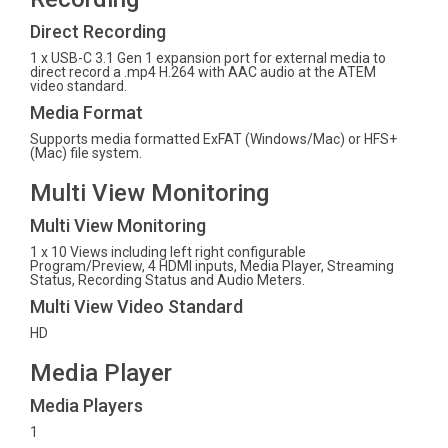
Direct Recording
1 x USB-C 3.1 Gen 1 expansion port for external media to
direct record a .mp4 H.264 with AAC audio at the ATEM
video standard.
Media Format
Supports media formatted ExFAT (Windows/Mac) or HFS+
(Mac) file system.
Multi View Monitoring
Multi View Monitoring
1 x 10 Views including left right configurable
Program/Preview, 4 HDMI inputs, Media Player, Streaming
Status, Recording Status and Audio Meters.
Multi View Video Standard
HD
Media Player
Media Players
1