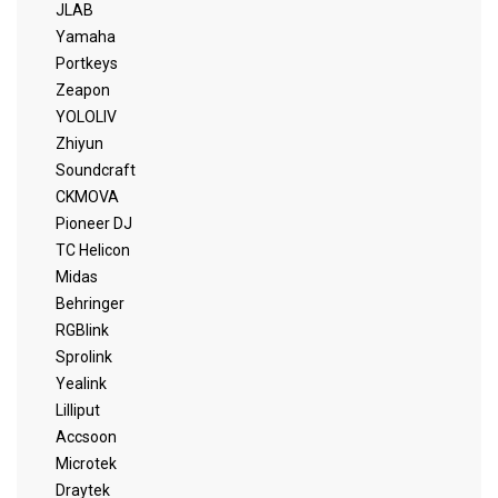
JLAB
Yamaha
Portkeys
Zeapon
YOLOLIV
Zhiyun
Soundcraft
CKMOVA
Pioneer DJ
TC Helicon
Midas
Behringer
RGBlink
Sprolink
Yealink
Lilliput
Accsoon
Microtek
Draytek