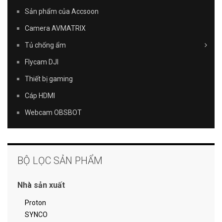
Sản phẩm của Accsoon
Camera AVMATRIX
Tủ chống ẩm
Flycam DJI
Thiết bị gaming
Cáp HDMI
Webcam OBSBOT
BỘ LỌC SẢN PHẨM
Nhà sản xuất
Proton
SYNCO