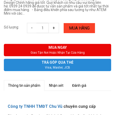
Design Chính hãng giá tốt. Quý khách có nhu cầu vui lòng liên
hệ: 0939 24 0939 để được tư vấn sản phẩm và giá tốt nhất tại thời
điểm mua hàng. ・Bảng điều khiển phía sau tương tự như ATEM
Mini với các...
Số lượng:
-
+
MUA HÀNG
MUA NGAY
Giao Tận Nơi Hoặc Nhận Tại Cửa Hàng
TRẢ GÓP QUA THẺ
Visa, Master, JCB
Thông tin sản phẩm
Nhận xét
Đánh giá
Công ty TNHH TMĐT Chu Vũ
chuyên cung cấp