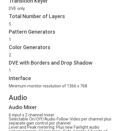
Transition Keyer
DVE only.
Total Number of Layers
5
Pattern Generators
1
Color Generators
2
DVE with Borders and Drop Shadow
1
Interface
Minimum monitor resolution of 1366 x 768.
Audio
Audio Mixer
6 input x 2 channel mixer.
Selectable On/Off/Audio-Follow-Video per channel plus
separate gain control per channel.
Level and Peak metering. Plus new Fairlight audio