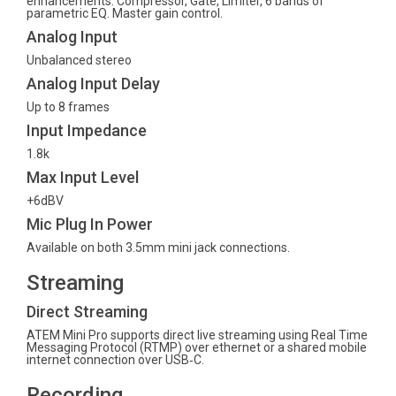
enhancements: Compressor, Gate, Limiter, 6 bands of
parametric EQ. Master gain control.
Analog Input
Unbalanced stereo
Analog Input Delay
Up to 8 frames
Input Impedance
1.8k
Max Input Level
+6dBV
Mic Plug In Power
Available on both 3.5mm mini jack connections.
Streaming
Direct Streaming
ATEM Mini Pro supports direct live streaming using Real Time
Messaging Protocol (RTMP) over ethernet or a shared mobile
internet connection over USB‑C.
Recording