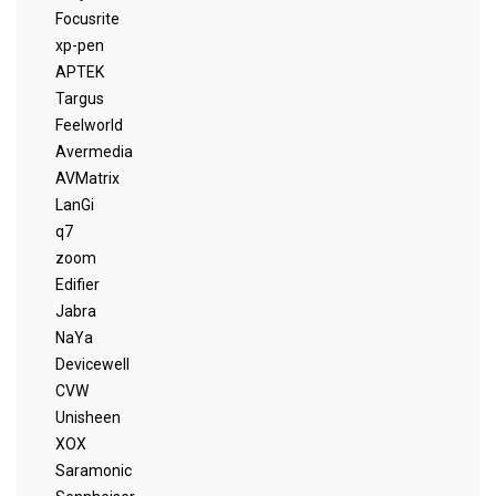
Focusrite
xp-pen
APTEK
Targus
Feelworld
Avermedia
AVMatrix
LanGi
q7
zoom
Edifier
Jabra
NaYa
Devicewell
CVW
Unisheen
XOX
Saramonic