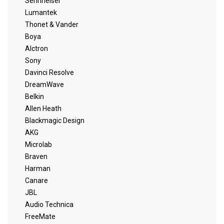
Sennheiser
Lumantek
Thonet & Vander
Boya
Alctron
Sony
Davinci Resolve
DreamWave
Belkin
Allen Heath
Blackmagic Design
AKG
Microlab
Braven
Harman
Canare
JBL
Audio Technica
FreeMate