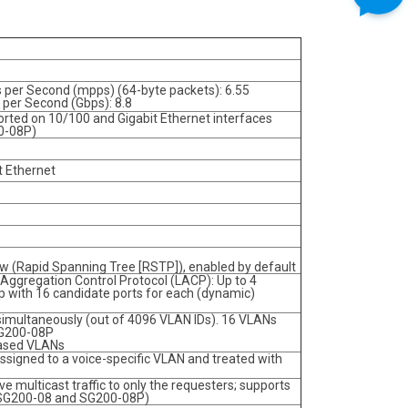
ts per Second (mpps) (64-byte packets): 6.55
 per Second (Gbps): 8.8
rted on 10/100 and Gigabit Ethernet interfaces
0-08P)
t Ethernet
w (Rapid Spanning Tree [RSTP]), enabled by default
 Aggregation Control Protocol (LACP): Up to 4
up with 16 candidate ports for each (dynamic)
simultaneously (out of 4096 VLAN IDs). 16 VLANs
SG200-08P
based VLANs
 assigned to a voice-specific VLAN and treated with
e multicast traffic to only the requesters; supports
r SG200-08 and SG200-08P)