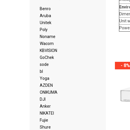
Envir
Benro
Dimen
Aruba
Unit 
Unitek
Powe
Poly
Noname
Wacom
KBVISION
GoChek
sode
- 8%
bl
Yoga
AZDEN
ONIKUMA
DJI
Anker
NIKATEI
Fujie
Shure