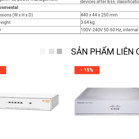
devices after IEEE classificati
onmental
sions (W x H x D)
440 x 44 x 250 mm
weight
3.64 kg
r
100V-240V 50-60 Hz, internal
SẢN PHẨM LIÊN
- 15%