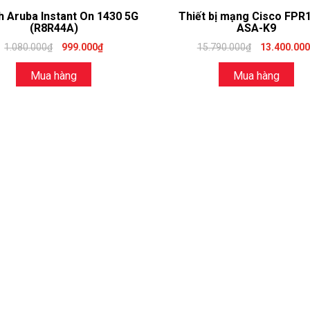
h Aruba Instant On 1430 5G
Thiết bị mạng Cisco FPR
(R8R44A)
ASA-K9
1.080.000₫
999.000₫
15.790.000₫
13.400.00
Mua hàng
Mua hàng