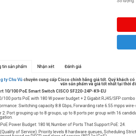
Số lượng:
 tin sản phẩm
Nhận xét
Đánh giá
g ty Chu Vũ
chuyên cung cấp Cisco chính hãng giá tốt. Quý khách có n
vấn sản phẩm và giá tốt nhất tại thời
rt 10/100 PoE Smart Switch CISCO SF220-24P-K9-EU
10/100 ports PoE with 180 W power budget + 2 Gigabit RJ45/SFP combo 
formance: Switching capacity 8.8 Gbps, Forwarding rate 6.55 mpps wir
r 2: Port grouping up to 8 groups, up to 8 ports per group with 16 candi
gation.
: PoE Power Budget: 180 W, Number of Ports That Support PoE: 24.
(Quality of Service): Priority levels 8 hardware queues, Scheduling Str