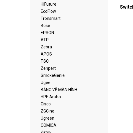
HiFuture
Switc
EcoFlow
Tronsmart
Bose
EPSON
ATP
Zebra
APOS
TSC
Zenpert
SmokeGenie
Ugee
BẢNG VẼ MÀN HÌNH
HPE Aruba
Cisco
ZGCine
Ugreen
COMICA
Katov