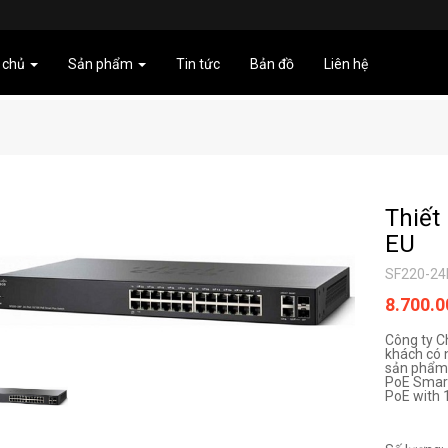
 chủ
Sản phẩm
Tin tức
Bản đồ
Liên hệ
Thiết
EU
SF220-24
8.700.
Công ty C
khách có 
sản phẩm 
PoE Smart
PoE with 