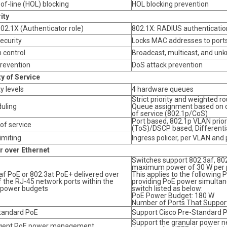
of-line (HOL) blocking
HOL blocking prevention
ity
802.1X (Authenticator role)
802.1X: RADIUS authenticati
ecurity
Locks MAC addresses to ports
 control
Broadcast, multicast, and un
revention
DoS attack prevention
ty of Service
ty levels
4 hardware queues
Strict priority and weighted 
uling
Queue assignment based on di
of service (802.1p/CoS)
Port based, 802.1p VLAN prior
of service
(ToS)/DSCP based, Differentia
imiting
Ingress policer, per VLAN and 
 over Ethernet
Switches support 802.3af, 802
maximum power of 30 W per p
af PoE or 802.3at PoE+ delivered over
This applies to the followin
f the RJ-45 network ports within the
providing PoE power simultane
d power budgets
switch listed as below:
PoE Power Budget: 180 W
Number of Ports That Support
tandard PoE
Support Cisco Pre-Standard 
Support the granular power 
ligent PoE power management