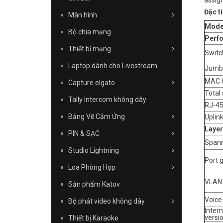
assig
Đặc tí
Màn hình
Mode
Bộ chia mạng
Perf
Thiết bị mạng
Switc
Laptop dành cho Livestream
Jumb
MAC t
Capture elgato
Total
Tally Intercom không dây
RJ-45
Bảng Vẽ Cảm Ứng
Uplink
Layer
PIN & SẠC
Spann
Studio Lightning
Port 
Loa Phòng Họp
VLAN
Sản phẩm Katov
Voice
Bộ phát video không dây
Inter
versi
Thiết bị Karaoke