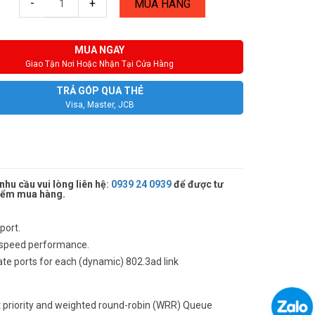
-
+
MUA HÀNG
MUA NGAY
Giao Tận Nơi Hoặc Nhận Tại Cửa Hàng
TRẢ GÓP QUA THẺ
Visa, Master, JCB
hu cầu vui lòng liên hệ
:
0939 24 0939
để được tư
 điểm mua hàng.
port.
e-speed performance.
date ports for each (dynamic) 802.3ad link
ict priority and weighted round-robin (WRR) Queue