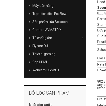
Head-
Máy bán hàng
Secur
IEEE 
Trạm tích điện EcoFlow
Port s
Sản phẩm của Accsoon
Storm
Camera AVMATRIX
DoS p
Quali
Tủ chống ẩm
Priori
Flycam DJI
Sched
Thiết bị gaming
Class 
Cáp HDMI
Rate l
Webcam OBSBOT
Power
802.3
any o
liste
BỘ LỌC SẢN PHẨM
Pre-s
Nhà sản xuất
Intel