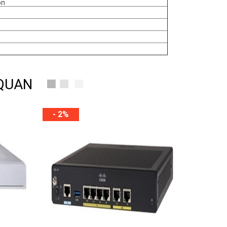
on
 QUAN
- 2%