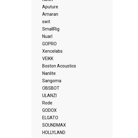
Aputure
Amaran
swit
SmallRig
Nuarl
GOPRO
Xencelabs
VEIKK
Boston Acoustics
Nanlite
Sangoma
OBSBOT
ULANZI
Rode
GODOX
ELGATO
SOUNDMAX
HOLLYLAND