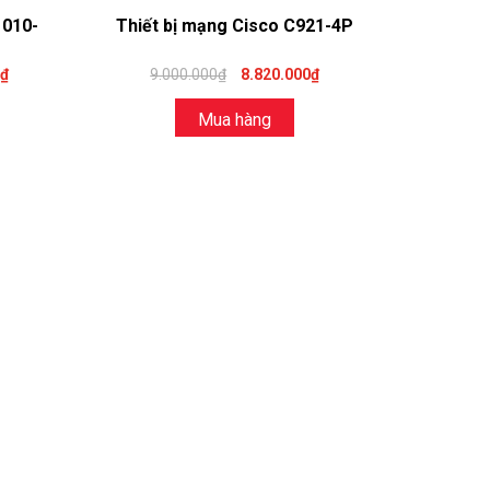
1010-
Thiết bị mạng Cisco C921-4P
0₫
9.000.000₫
8.820.000₫
Mua hàng