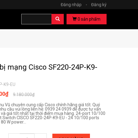
Đăng nhập
-
Đăng ký
0
sản phẩm
 bị mạng Cisco SF220-24P-K9-
P-K9-EU
000₫
9.180.000₫
hu Vũ chuyên cung cấp Cisco chính hãng giá tốt. Quý
nhu cầu vui lòng liên hệ: 0939 24 0939 để được tư vấn
và giá tốt nhất tại thời điểm mua hàng. 24-port 10/100
 Switch CISCO SF220-24P-K9-EU - 24 10/100 ports
180 W power...