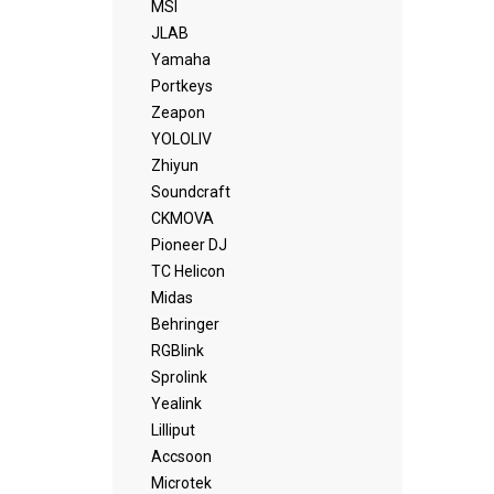
MSI
JLAB
Yamaha
Portkeys
Zeapon
YOLOLIV
Zhiyun
Soundcraft
CKMOVA
Pioneer DJ
TC Helicon
Midas
Behringer
RGBlink
Sprolink
Yealink
Lilliput
Accsoon
Microtek