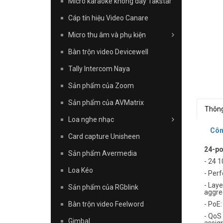
Micro karaoke không dây Takstar
Cáp tín hiệu Video Canare
Micro thu âm và phụ kiện
Bàn trộn video Devicewell
Tally Intercom Naya
Sản phẩm của Zoom
Sản phẩm của AVMatrix
Thông
Loa nghe nhạc
Côn
Card capture Unisheen
24-po
Sản phẩm Avermedia
- 24 
Loa Kéo
- Per
- Laye
Sản phẩm của RGblink
aggre
Bàn trộn video Feelword
- PoE
- QoS 
Gimbal