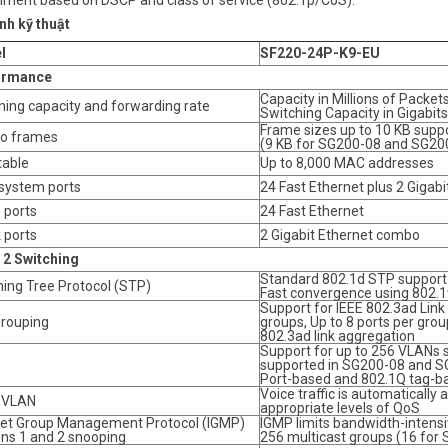
nment based on DSCP and class of service (802.1p/CoS).
nh kỹ thuật
l
SF220-24P-K9-EU
ormance
Capacity in Millions of Packe
hing capacity and forwarding rate
Switching Capacity in Gigabits
Frame sizes up to 10 KB suppo
o frames
(9 KB for SG200-08 and SG20
able
Up to 8,000 MAC addresses
 system ports
24 Fast Ethernet plus 2 Gigabi
 ports
24 Fast Ethernet
 ports
2 Gigabit Ethernet combo
 2 Switching
Standard 802.1d STP support
ing Tree Protocol (STP)
Fast convergence using 802.1
Support for IEEE 802.3ad Link
grouping
groups, Up to 8 ports per gro
802.3ad link aggregation
Support for up to 256 VLANs 
supported in SG200-08 and 
Port-based and 802.1Q tag-
Voice traffic is automatically
 VLAN
appropriate levels of QoS
net Group Management Protocol (IGMP)
IGMP limits bandwidth-intensiv
ons 1 and 2 snooping
256 multicast groups (16 fo