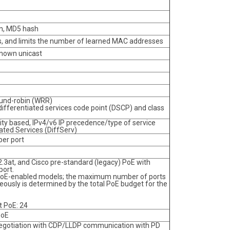
on, MD5 hash
, and limits the number of learned MAC addresses
known unicast
round-robin (WRR)
fferentiated services code point (DSCP) and class
ity based, IPv4/v6 IP precedence/type of service
ted Services (DiffServ)
per port
.3at, and Cisco pre-standard (legacy) PoE with
ort.
g PoE-enabled models; the maximum number of ports
ously is determined by the total PoE budget for the
 PoE: 24
PoE
negotiation with CDP/LLDP communication with PD