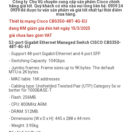
Công ty Chu Vũ chuyên cung cấp sản phẩm Cisco chính
hãng giá tốt. Quý khách có nhu cầu vui lòng liên hệ: 0939 24
0939 để được tư vấn sản phẩm và giá tốt nhất tại thời điểm
mua hàng.
Thiết bị mạng Cisco CBS350-48T-4G-EU
đang KM giảm giá đến hết ngày 15/3/2025
giá chưa bao gồm VAT
52-port Gigabit Ethernet Managed Switch CISCO CBS350-
48T-4G-EU
- Support 48-port Gigabit Ethernet and 4-port SFP.
- Switching Capacity: 104Gbps.
- Jumbo frames: Frame sizes up to 9K bytes. The default
MTU is 2K bytes.
- MAC table: 16K addresses.
- Cabling type: Unshielded Twisted Pair (UTP) Category 5e or
better for 1000BASE-T.
- Flash: 256MB.
- CPU: 800MHz ARM.
- DRAM: 512MB.
- Dimensions (W x D x H): 445 x 288 x 44 mm.
- Weight: 3.95kg.