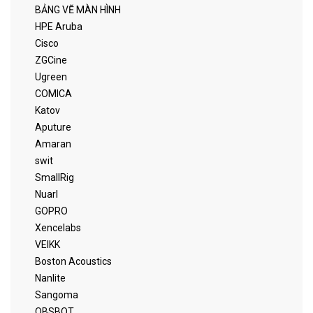
BẢNG VẼ MÀN HÌNH
HPE Aruba
Cisco
ZGCine
Ugreen
COMICA
Katov
Aputure
Amaran
swit
SmallRig
Nuarl
GOPRO
Xencelabs
VEIKK
Boston Acoustics
Nanlite
Sangoma
OBSBOT