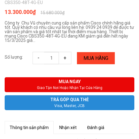
CBS350-48T-4G-EU
13.300.000₫
15.680.000₫
Công ty Chu Vũ chuyên cung cấp sản phẩm Cisco chính hãng giá
tốt. Quý khách có nhu cầu vui lòng liên hệ: 0939 24 0939 để được tư
vấn sản phẩm và giá tốt nhất tại thời điểm mua hàng. Thiết bị
mạng Cisco CBS350-48T-4G-EU đang KM giảm giá đến hết ngày
15/3/2025 giá...
Số lượng:
-
+
MUA HÀNG
MUA NGAY
Giao Tận Nơi Hoặc Nhận Tại Cửa Hàng
TRẢ GÓP QUA THẺ
Visa, Master, JCB
Thông tin sản phẩm
Nhận xét
Đánh giá