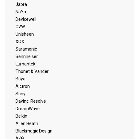
Jabra
NaYa
Devicewell
CVW
Unisheen
XOX
Saramonic
Sennheiser
Lumantek
Thonet & Vander
Boya
Alctron
Sony
Davinci Resolve
DreamWave
Belkin
Allen Heath
Blackmagic Design
AKG