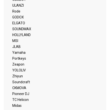
ULANZI
Rode
GODOX
ELGATO
SOUNDMAX
HOLLYLAND
MSI
JLAB
Yamaha
Portkeys
Zeapon
YOLOLIV
Zhiyun
Soundcraft
CKMOVA
Pioneer DJ
TC Helicon
Midas