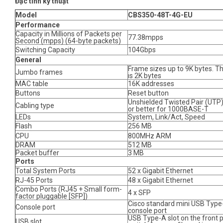
Đặc tính kỹ thuật
Model
CBS350-48T-4G-EU
Performance
Capacity in Millions of Packets per
77.38mpps
Second (mpps) (64-byte packets)
Switching Capacity
104Gbps
General
Frame sizes up to 9K bytes. T
Jumbo frames
is 2K bytes
MAC table
16K addresses
Buttons
Reset button
Unshielded Twisted Pair (UTP
Cabling type
or better for 1000BASE-T
LEDs
System, Link/Act, Speed
Flash
256 MB
CPU
800MHz ARM
DRAM
512 MB
Packet buffer
3 MB
Ports
Total System Ports
52 x Gigabit Ethernet
RJ-45 Ports
48 x Gigabit Ethernet
Combo Ports (RJ45 + Small form-
4 x SFP
factor pluggable [SFP])
Cisco standard mini USB Typ
Console port
console port
USB Type-A slot on the front p
USB slot