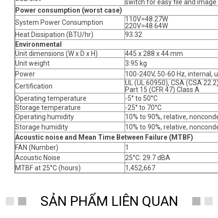
switch for easy file and ima
Power consumption (worst case)
110V=48.27W
System Power Consumption
220V=48.64W
Heat Dissipation (BTU/hr)
93.32
Environmental
Unit dimensions (W x D x H)
445 x 288 x 44 mm
Unit weight
3.95 kg
Power
100-240V, 50-60 Hz, internal, u
UL (UL 60950), CSA (CSA 22.2)
Certification
Part 15 (CFR 47) Class A
Operating temperature
-5° to 50°C
Storage temperature
-25° to 70°C
Operating humidity
10% to 90%, relative, noncond
Storage humidity
10% to 90%, relative, noncond
Acoustic noise and Mean Time Between Failure (MTBF)
FAN (Number)
1
Acoustic Noise
25°C: 29.7 dBA
MTBF at 25°C (hours)
1,452,667
SẢN PHẨM LIÊN QUAN