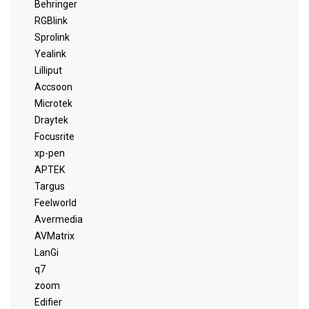
Behringer
RGBlink
Sprolink
Yealink
Lilliput
Accsoon
Microtek
Draytek
Focusrite
xp-pen
APTEK
Targus
Feelworld
Avermedia
AVMatrix
LanGi
q7
zoom
Edifier