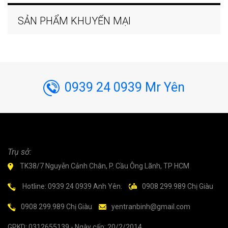
SẢN PHẨM KHUYẾN MẠI
0939 24 0939 Mr Yên
Trụ sở:
TK38/7 Nguyễn Cảnh Chân, P. Cầu Ông Lãnh, TP HCM
Hotline: 0939 24 0939 Anh Yên.
0908 299.989 Chị Giàu
0908 299.989 Chị Giàu
yentranbinh@gmail.com
GPKD: 0312655139 - Ngày cấp: 20/2/2014