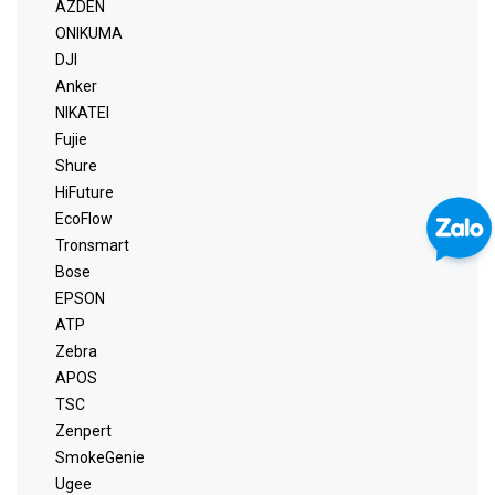
AZDEN
ONIKUMA
DJI
Anker
NIKATEI
Fujie
Shure
HiFuture
EcoFlow
Tronsmart
Bose
EPSON
ATP
Zebra
APOS
TSC
Zenpert
SmokeGenie
Ugee