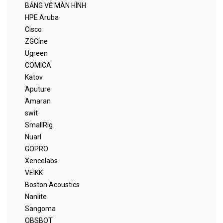
BẢNG VẼ MÀN HÌNH
HPE Aruba
Cisco
ZGCine
Ugreen
COMICA
Katov
Aputure
Amaran
swit
SmallRig
Nuarl
GOPRO
Xencelabs
VEIKK
Boston Acoustics
Nanlite
Sangoma
OBSBOT