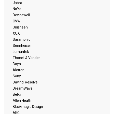
Jabra
NaYa
Devicewell
CVW
Unisheen
XOX
Saramonic
Sennheiser
Lumantek
Thonet & Vander
Boya
Alctron
Sony
Davinci Resolve
DreamWave
Belkin
Allen Heath
Blackmagic Design
AKG