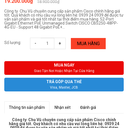
19.200.000₫
18.900.000₫
Công ty Chu Vũ chuyên cung cấp sản phẩm Cisco chính hãng giá
tốt. Quý khách có nhu cầu vui lòng liên hệ: 0939 24 0939 để được tư
vấn sản phẩm và giá tốt nhất tại thời điểm mua hàng. 52-Port
Gigabit Ethernet PoE Unmanaged Switch CISCO CBS250-48PP-
4G-EU - Support 48 Gigabit PoE+...
Số lượng:
-
+
MUA HÀNG
MUA NGAY
Giao Tận Nơi Hoặc Nhận Tại Cửa Hàng
TRẢ GÓP QUA THẺ
Visa, Master, JCB
Thông tin sản phẩm
Nhận xét
Đánh giá
Công ty Chu Vũ chuyên cung cấp sản phẩm Cisco chính
hãng giá tốt. Quý khách có nhu cầu vui lòng liên hệ: 0939 24
0939 để được tư vấn sản phẩm và giá tốt nhất tại thời điểm