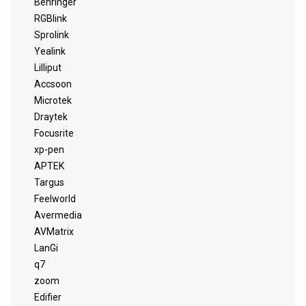
Behringer
RGBlink
Sprolink
Yealink
Lilliput
Accsoon
Microtek
Draytek
Focusrite
xp-pen
APTEK
Targus
Feelworld
Avermedia
AVMatrix
LanGi
q7
zoom
Edifier