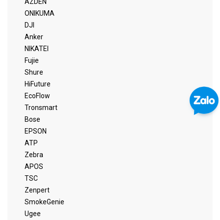
AZDEN
ONIKUMA
DJI
Anker
NIKATEI
Fujie
Shure
HiFuture
EcoFlow
Tronsmart
Bose
EPSON
ATP
Zebra
APOS
TSC
Zenpert
SmokeGenie
Ugee