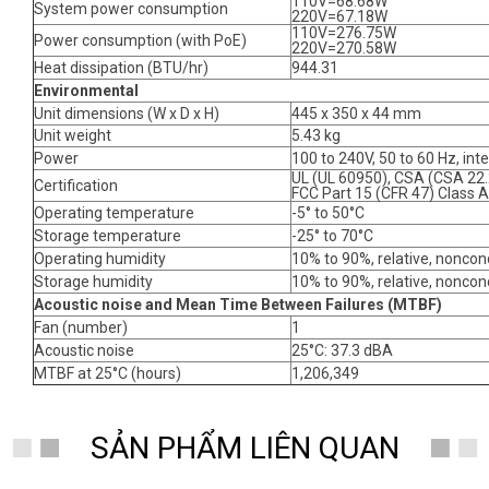
110V=68.68W
System power consumption
220V=67.18W
110V=276.75W
Power consumption (with PoE)
220V=270.58W
Heat dissipation (BTU/hr)
944.31
Environmental
Unit dimensions (W x D x H)
445 x 350 x 44 mm
Unit weight
5.43 kg
Power
100 to 240V, 50 to 60 Hz, inte
UL (UL 60950), CSA (CSA 22.
Certification
FCC Part 15 (CFR 47) Class A
Operating temperature
-5° to 50°C
Storage temperature
-25° to 70°C
Operating humidity
10% to 90%, relative, nonco
Storage humidity
10% to 90%, relative, nonco
Acoustic noise and Mean Time Between Failures (MTBF)
Fan (number)
1
Acoustic noise
25°C: 37.3 dBA
MTBF at 25°C (hours)
1,206,349
SẢN PHẨM LIÊN QUAN