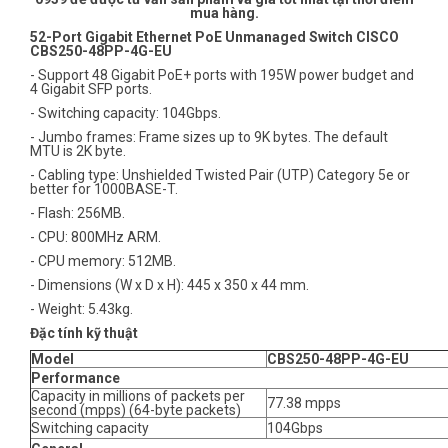
mua hàng.
52-Port Gigabit Ethernet PoE Unmanaged Switch CISCO
CBS250-48PP-4G-EU
- Support 48 Gigabit PoE+ ports with 195W power budget and
4 Gigabit SFP ports.
- Switching capacity: 104Gbps.
- Jumbo frames: Frame sizes up to 9K bytes. The default
MTU is 2K byte.
- Cabling type: Unshielded Twisted Pair (UTP) Category 5e or
better for 1000BASE-T.
- Flash: 256MB.
- CPU: 800MHz ARM.
- CPU memory: 512MB.
- Dimensions (W x D x H): 445 x 350 x 44 mm.
- Weight: 5.43kg.
Đặc tính kỹ thuật
Model
CBS250-48PP-4G-EU
Performance
Capacity in millions of packets per
77.38 mpps
second (mpps) (64-byte packets)
Switching capacity
104Gbps