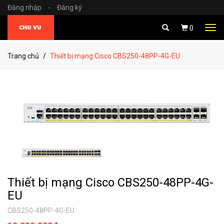
Đăng nhập
-
Đăng ký
Tog
0
navi
Trang chủ
Thiết bị mạng Cisco CBS250-48PP-4G-EU
Thiết bị mạng Cisco CBS250-48PP-4G-
EU
CBS250-48PP-4G-EU