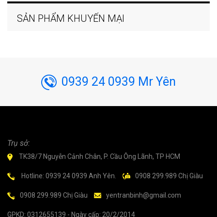
SẢN PHẨM KHUYẾN MẠI
0939 24 0939 Mr Yên
Trụ sở:
TK38/7 Nguyễn Cảnh Chân, P. Cầu Ông Lãnh, TP HCM
Hotline: 0939 24 0939 Anh Yên.
0908 299.989 Chị Giàu
0908 299.989 Chị Giàu
yentranbinh@gmail.com
GPKD: 0312655139 - Ngày cấp: 20/2/2014