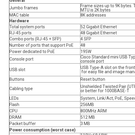
General
Frame sizes up to 9K bytes. 
Jumbo frames
MTU is 2K bytes
MAC table
8K addresses
Hardware
Total system ports
52 Gigabit Ethernet
RJ-45 ports
48 Gigabit Ethernet
Combo ports (RJ-45 + SFP)
4 SFP
Number of ports that support PoE
48
Power dedicated to PoE
195W
Cisco Standard mini USB T
Console port
console port
USB Type-A slot on the front
USB slot
for easy file and image m
Buttons
Reset button
Unshielded Twisted Pair (UT
Cabling type
or better for 1000BASE-T
LEDs
System, Link/Act, PoE, Spee
Flash
256MB
CPU
800MHz ARM
DRAM
512 MB
Packet buffer
3 MB
Power consumption (worst case)