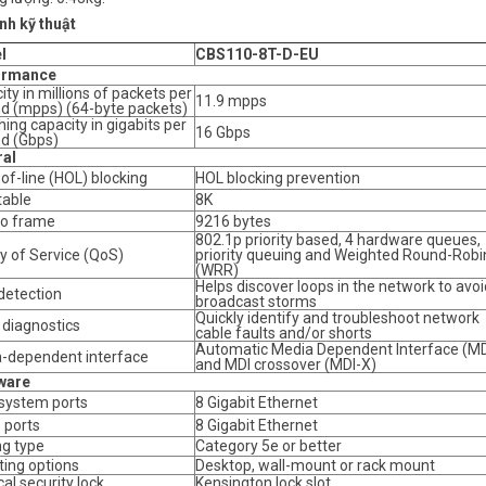
nh kỹ thuật
l
CBS110-8T-D-EU
ormance
ty in millions of packets per
11.9 mpps
d (mpps) (64-byte packets)
ing capacity in gigabits per
16 Gbps
d (Gbps)
al
of-line (HOL) blocking
HOL blocking prevention
able
8K
o frame
9216 bytes
802.1p priority based, 4 hardware queues,
ty of Service (QoS)
priority queuing and Weighted Round-Robi
(WRR)
Helps discover loops in the network to avoi
detection
broadcast storms
Quickly identify and troubleshoot network
 diagnostics
cable faults and/or shorts
Automatic Media Dependent Interface (MD
-dependent interface
and MDI crossover (MDI-X)
ware
 system ports
8 Gigabit Ethernet
 ports
8 Gigabit Ethernet
ng type
Category 5e or better
ing options
Desktop, wall-mount or rack mount
al security lock
Kensington lock slot