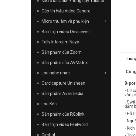
Micro karaoke không dây Takstar
Cáp tín hiệu Video Canare
Micro thu âm và phụ kiện
Bàn trộn video Devicewell
Tally Intercom Naya
Sản phẩm của Zoom
Thông
Sản phẩm của AVMatrix
Công 
Loa nghe nhạc
Card capture Unisheen
8-por
- Cis
Sản phẩm Avermedia
văn ph
- Swit
Loa Kéo
đảm bả
- Hỗ t
Sản phẩm của RGblink
- Nguồ
Bàn trộn video Feelword
- Kích
Gimbal
- Trọn