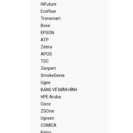
HiFuture
EcoFlow
Tronsmart
Bose
EPSON
ATP
Zebra
APOS
TSC
Zenpert
SmokeGenie
Ugee
BẢNG VẼ MÀN HÌNH
HPE Aruba
Cisco
ZGCine
Ugreen
COMICA
Katov