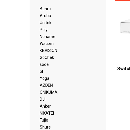
Benro
Aruba
Unitek
Poly
Noname
Wacom
KBVISION
GoChek
sode
Switc
bl
Yoga
AZDEN
ONIKUMA
DJI
Anker
NIKATEI
Fujie
Shure