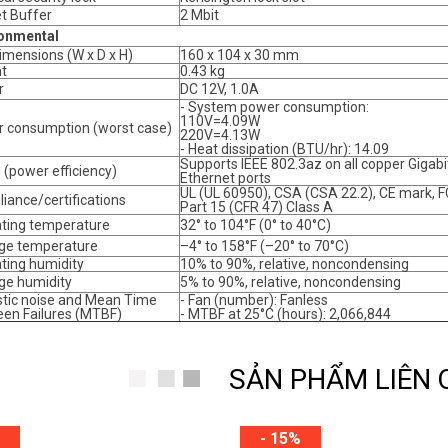
t Buffer
2 Mbit
onmental
dimensions (W x D x H)
160 x 104 x 30 mm
t
0.43 kg
r
DC 12V, 1.0A
- System power consumption:
110V=4.09W
 consumption (worst case)
220V=4.13W
- Heat dissipation (BTU/hr): 14.09
Supports IEEE 802.3az on all copper Gigabi
 (power efficiency)
Ethernet ports
UL (UL 60950), CSA (CSA 22.2), CE mark, 
iance/certifications
Part 15 (CFR 47) Class A
ting temperature
32° to 104°F (0° to 40°C)
ge temperature
–4° to 158°F (–20° to 70°C)
ting humidity
10% to 90%, relative, noncondensing
ge humidity
5% to 90%, relative, noncondensing
tic noise and Mean Time
- Fan (number): Fanless
en Failures (MTBF)
- MTBF at 25°C (hours): 2,066,844
SẢN PHẨM LIÊN
- 15%