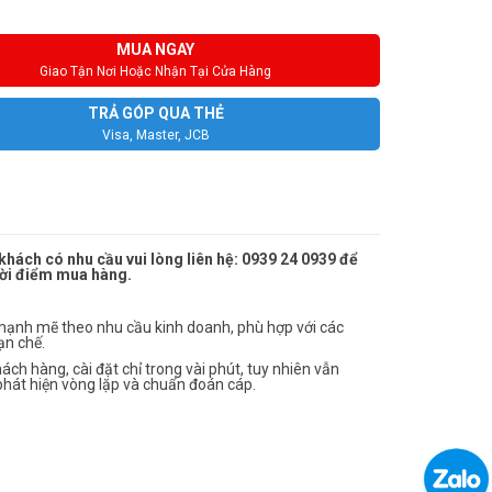
MUA NGAY
Giao Tận Nơi Hoặc Nhận Tại Cửa Hàng
TRẢ GÓP QUA THẺ
Visa, Master, JCB
hách có nhu cầu vui lòng liên hệ: 0939 24 0939 để
thời điểm mua hàng.
mạnh mẽ theo nhu cầu kinh doanh, phù hợp với các
ạn chế.
h hàng, cài đặt chỉ trong vài phút, tuy nhiên vẫn
phát hiện vòng lặp và chuẩn đoán cáp.