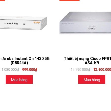
h Aruba Instant On 1430 5G
Thiết bị mạng Cisco FPR
(R8R44A)
ASA-K9
1.080.000₫
999.000₫
15.790.000₫
13.400.00
Mua hàng
Mua hàng