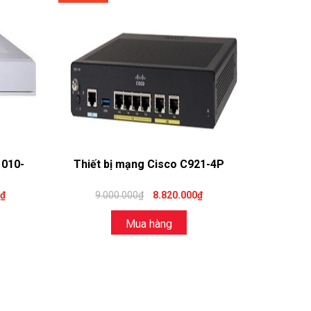
1010-
Thiết bị mạng Cisco C921-4P
0₫
9.000.000₫
8.820.000₫
Mua hàng