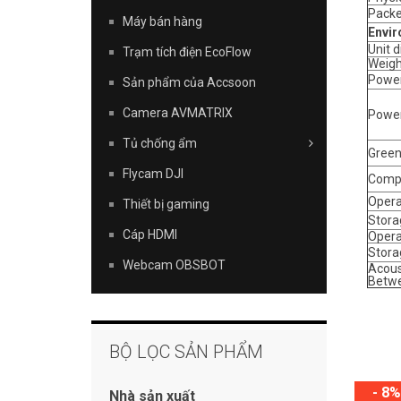
Packe
Máy bán hàng
Envir
Unit 
Trạm tích điện EcoFlow
Weigh
Powe
Sản phẩm của Accsoon
Camera AVMATRIX
Power
Tủ chống ẩm
Green
Flycam DJI
Compl
Opera
Thiết bị gaming
Stora
Cáp HDMI
Opera
Stora
Webcam OBSBOT
Acous
Betwe
BỘ LỌC SẢN PHẨM
- 8%
Nhà sản xuất