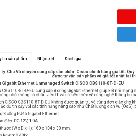
 tin sản phẩm
Nhận xét
Đánh giá
ty Chu Vũ chuyên cung cấp sản phẩm Cisco chính hãng giá tốt. Quý k
được tư vấn sản phẩm và giá tốt nhất tại 
t Gigabit Ethernet Unmanaged Switch CISCO CBS110-8T-D-EU
co CBS110-8T-D-EU cung cấp 8 cổng Gigabit Ethernet giúp kết nối mạng 
òng nhỏ không có nhân viên IT và có kiến thức về công nghệ thông tin h
ch CISCO CBS110-8T-D-EU không được quản trị, vô cùng đơn giản cho khác
o độ tin cậy với các tính năng nâng cao như Chất lượng dịch vụ (QoS), 
rợ 8 cổng RJ45 Gigabit Ethernet.
n điện: DC 12V, 1.0A.
 thước (W x D x H): 160 x 104 x 30 mm.
g lượng: 0.43kg.