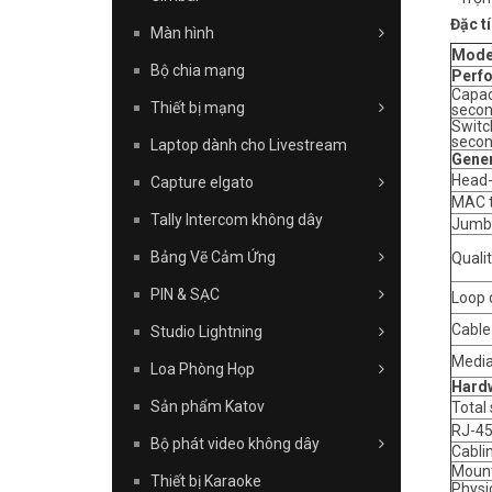
Đặc tí
Màn hình
Mode
Bộ chia mạng
Perf
Capaci
Thiết bị mạng
secon
Switch
secon
Laptop dành cho Livestream
Gener
Head-
Capture elgato
MAC t
Tally Intercom không dây
Jumb
Bảng Vẽ Cảm Ứng
Quali
PIN & SẠC
Loop 
Cable
Studio Lightning
Media
Loa Phòng Họp
Hard
Sản phẩm Katov
Total
RJ-45
Bộ phát video không dây
Cabli
Mount
Thiết bị Karaoke
Physic