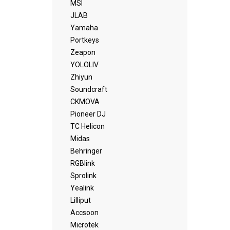
MSI
JLAB
Yamaha
Portkeys
Zeapon
YOLOLIV
Zhiyun
Soundcraft
CKMOVA
Pioneer DJ
TC Helicon
Midas
Behringer
RGBlink
Sprolink
Yealink
Lilliput
Accsoon
Microtek