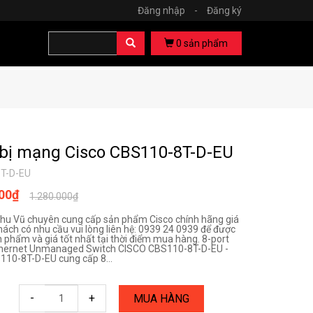
Đăng nhập
-
Đăng ký
0
sản phẩm
 bị mạng Cisco CBS110-8T-D-EU
T-D-EU
000₫
1.280.000₫
hu Vũ chuyên cung cấp sản phẩm Cisco chính hãng giá
hách có nhu cầu vui lòng liên hệ: 0939 24 0939 để được
n phẩm và giá tốt nhất tại thời điểm mua hàng. 8-port
thernet Unmanaged Switch CISCO CBS110-8T-D-EU -
110-8T-D-EU cung cấp 8...
-
+
MUA HÀNG