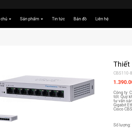
 chủ
Sản phẩm
Tin tức
Bản đồ
Liên hệ
Thiết
CBS110-8
1.390.
Công ty C
tốt. Quý k
tư vấn sả
Gigabit E
Cisco CBS
Số lượng: