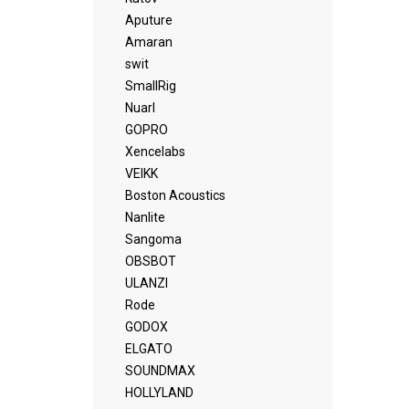
Aputure
Amaran
swit
SmallRig
Nuarl
GOPRO
Xencelabs
VEIKK
Boston Acoustics
Nanlite
Sangoma
OBSBOT
ULANZI
Rode
GODOX
ELGATO
SOUNDMAX
HOLLYLAND