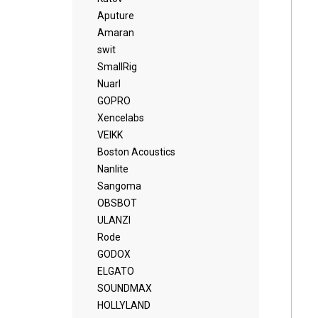
Aputure
Amaran
swit
SmallRig
Nuarl
GOPRO
Xencelabs
VEIKK
Boston Acoustics
Nanlite
Sangoma
OBSBOT
ULANZI
Rode
GODOX
ELGATO
SOUNDMAX
HOLLYLAND