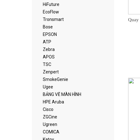
HiFuture
EcoFlow
Tronsmart
Quay 
Bose
EPSON
ATP
Zebra
APOS
TSC
Zenpert
SmokeGenie
Ugee
BẢNG VẼ MÀN HÌNH
HPE Aruba
Cisco
ZGCine
Ugreen
COMICA
Katov