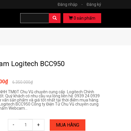
Đăng nhập
-
Đăng ký
0
sản phẩm
am Logitech BCC950
000₫
6.350.000₫
TNHH TMĐT Chu Vũ chuyên cung cấp Logitech Chính
ốt. Quý khách có nhu cầu vui lòng liên hệ: 0939 24 0939
ư vấn sản phẩm và giá tốt nhất tại thời điểm mua hàng.
ogitech BCC950 Công ty Điện Tử Chu Vũ chuyên cung
phẩm Webcam...
-
+
MUA HÀNG