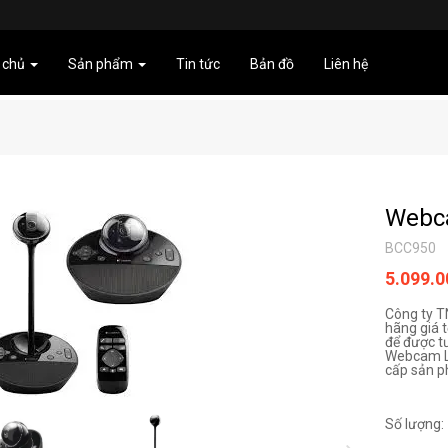
 chủ
Sản phẩm
Tin tức
Bản đồ
Liên hệ
Webc
BCC950
5.099.
Công ty 
hãng giá t
để được t
Webcam L
cấp sản 
Số lượng: