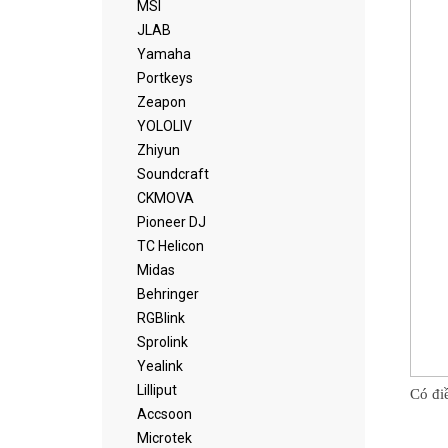
MSI
JLAB
Yamaha
Portkeys
Zeapon
YOLOLIV
Zhiyun
Soundcraft
CKMOVA
Pioneer DJ
TC Helicon
Midas
Behringer
RGBlink
Sprolink
Yealink
Lilliput
Có điề
Accsoon
Microtek