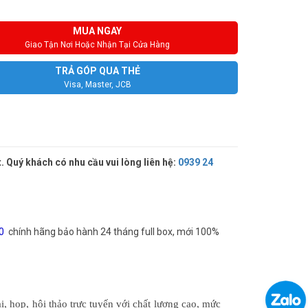
MUA NGAY
Giao Tận Nơi Hoặc Nhận Tại Cửa Hàng
TRẢ GÓP QUA THẺ
Visa, Master, JCB
 Quý khách có nhu cầu vui lòng liên hệ:
0939 24
0
chính
hãng
bảo hành 24 tháng full box, mới 100%
 họp, hội thảo trực tuyến với chất lượng cao, mức