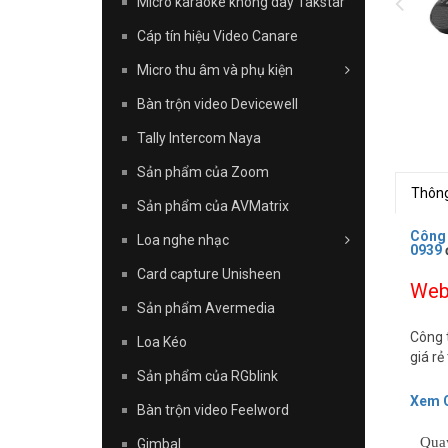
Micro karaoke không dây Takstar
Cáp tín hiệu Video Canare
Micro thu âm và phụ kiện
Bàn trộn video Devicewell
Tally Intercom Naya
Sản phẩm của Zoom
Thông
Sản phẩm của AVMatrix
Công
Loa nghe nhạc
0939
Card capture Unisheen
Web
Sản phẩm Avermedia
Công 
Loa Kéo
giá r
Sản phẩm của RGblink
Xem C
Bàn trộn video Feelword
Quay
Gimbal