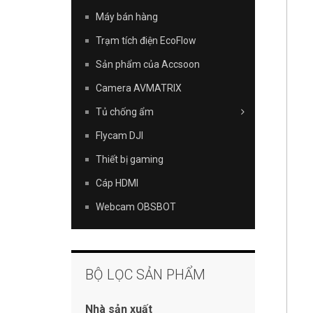
Máy bán hàng
Trạm tích điện EcoFlow
Sản phẩm của Accsoon
Camera AVMATRIX
Tủ chống ẩm
Flycam DJI
Thiết bị gaming
Cáp HDMI
Webcam OBSBOT
BỘ LỌC SẢN PHẨM
Nhà sản xuất