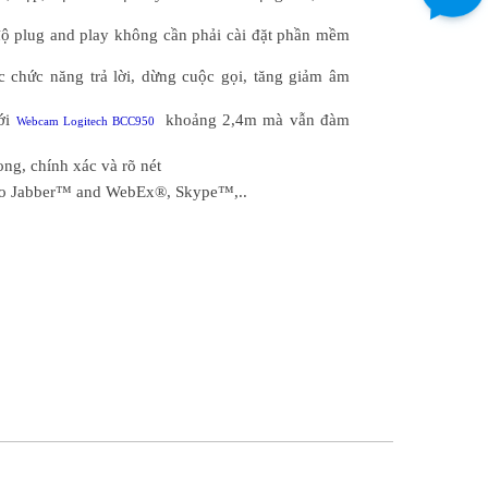
ộ plug and play không cần phải cài đặt phần mềm
c chức năng trả lời, dừng cuộc gọi, tăng giảm âm
với
khoảng 2,4m mà vẫn đàm
Webcam Logitech BCC950
ng, chính xác và rõ nét
sco Jabber™ and WebEx®, Skype™,..