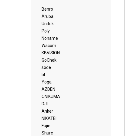
Benro
Aruba
Unitek
Poly
Noname
Wacom
KBVISION
GoChek
sode
bl
Yoga
AZDEN
ONIKUMA
DJI
Anker
NIKATEI
Fujie
Shure