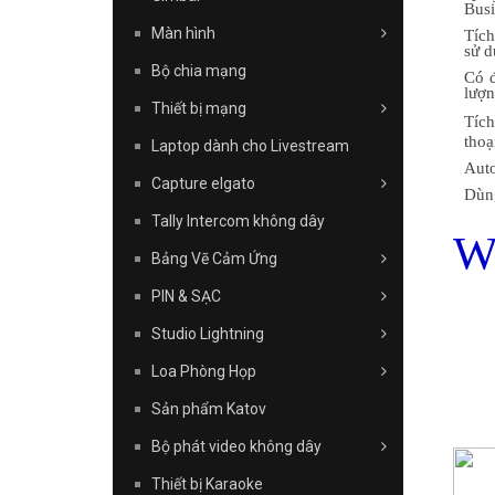
Busi
Màn hình
Tích
sử d
Bộ chia mạng
Có đ
lượn
Thiết bị mạng
Tích
thoạ
Laptop dành cho Livestream
Auto
Capture elgato
Dùng
Tally Intercom không dây
W
Bảng Vẽ Cảm Ứng
PIN & SẠC
Studio Lightning
Loa Phòng Họp
Sản phẩm Katov
Bộ phát video không dây
Thiết bị Karaoke