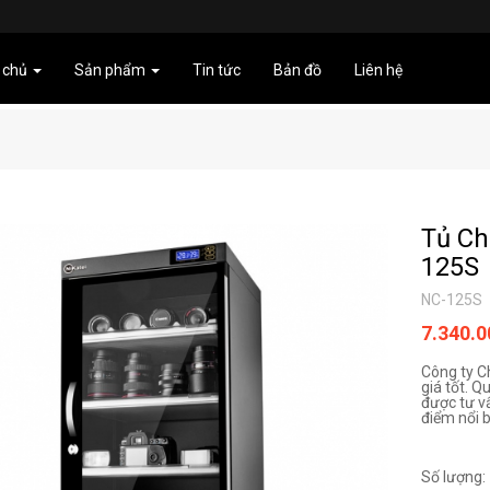
 chủ
Sản phẩm
Tin tức
Bản đồ
Liên hệ
Tủ Ch
125S
NC-125S
7.340.
Công ty C
giá tốt. Q
được tư v
điểm nổi b
Số lượng: