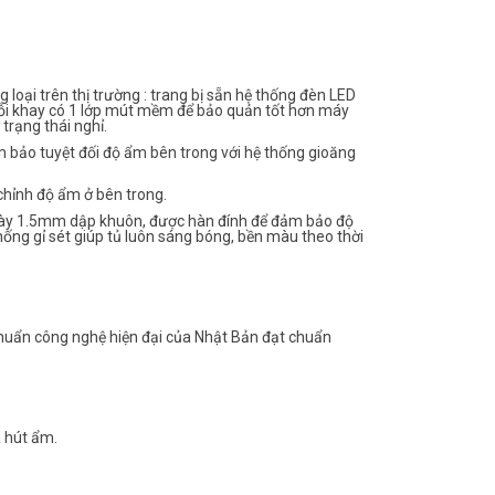
oại trên thị trường : trang bị sẵn hệ thống đèn LED
 mỗi khay có 1 lớp mút mềm để bảo quản tốt hơn máy
trạng thái nghỉ.
 bảo tuyệt đối độ ẩm bên trong với hệ thống gioăng
chỉnh độ ẩm ở bên trong.
dày 1.5mm dập khuôn, được hàn đính để đảm bảo độ
hống gỉ sét giúp tủ luôn sáng bóng, bền màu theo thời
huẩn công nghệ hiện đại của Nhật Bản đạt chuẩn
à hút ẩm.