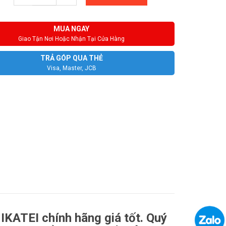
MUA NGAY
Giao Tận Nơi Hoặc Nhận Tại Cửa Hàng
TRẢ GÓP QUA THẺ
Visa, Master, JCB
KATEI chính hãng giá tốt. Quý