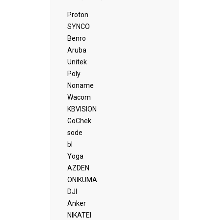
Proton
SYNCO
Benro
Aruba
Unitek
Poly
Noname
Wacom
KBVISION
GoChek
sode
bl
Yoga
AZDEN
ONIKUMA
DJI
Anker
NIKATEI