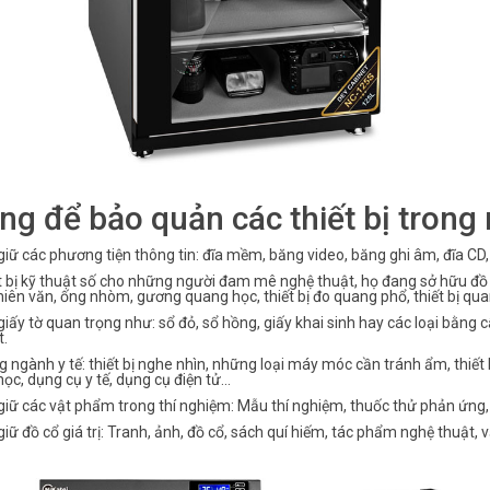
ng để bảo quản các thiết bị trong 
giữ các phương tiện thông tin: đĩa mềm, băng video, băng ghi âm, đĩa CD, 
t bị kỹ thuật số cho những người đam mê nghệ thuật, họ đang sở hữu đồ s
hiên văn, ống nhòm, gương quang học, thiết bị đo quang phổ, thiết bị qua
giấy tờ quan trọng như: sổ đỏ, sổ hồng, giấy khai sinh hay các loại bằng c
t.
g ngành y tế: thiết bị nghe nhìn, những loại máy móc cần tránh ẩm, thiết
ọc, dụng cụ y tế, dụng cụ điện tử...
giữ các vật phẩm trong thí nghiệm: Mẫu thí nghiệm, thuốc thử phản ứng, hạ
giữ đồ cổ giá trị: Tranh, ảnh, đồ cổ, sách quí hiếm, tác phẩm nghệ thuật,