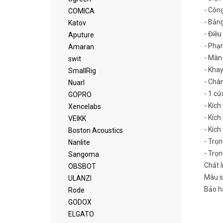
- Côn
COMICA
- Bảng
Katov
- Điều
Aputure
- Phạ
Amaran
- Màn 
swit
- Khay
SmallRig
- Chân
Nuarl
- 1 cử
GOPRO
- Kíc
Xencelabs
- Kíc
VEIKK
- Kíc
Boston Acoustics
- Trọ
Nanlite
- Trọn
Sangoma
Chất l
OBSBOT
Màu s
ULANZI
Bảo h
Rode
GODOX
ELGATO