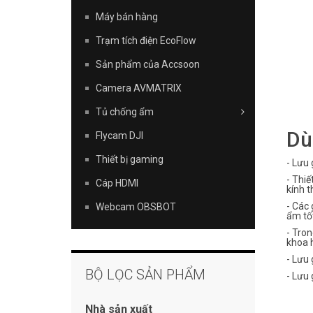
Máy bán hàng
Trạm tích điện EcoFlow
Sản phẩm của Accsoon
Camera AVMATRIX
Tủ chống ẩm
Dù
Flycam DJI
Thiết bị gaming
- Lưu 
- Thiế
Cáp HDMI
kính t
- Các 
Webcam OBSBOT
ẩm tố
- Tron
khoa h
- Lưu 
BỘ LỌC SẢN PHẨM
- Lưu 
Nhà sản xuất