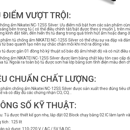
 ĐIỂM VƯỢT TRỘI:
hống ẩm Nikatei NC-125S Silver: Ưu điểm nổi bật hơn các sản phẩm cùng l
sáng bên trong tủ ( có thể điều chỉnh tắt/bật được theo ý muốn ), trên
ng kính đắt tiền, đèn hiển thị tủ đang trong quá trình hút ẩm hoặc đang ở 
 phẩm tủ chống ẩm NIKATEI NC-125S Silver có thể chịu sự va đập và đảm
u từ bao quanh tạo nên sự chắc chắn mỗi khi mở ra đóng vào.
 tủ được gắn 01 đồng hồ kỹ thuật số báo độ ẩm/nhiệt độ và có nút điều 
chống ẩm NIKATEI NC-125S Silver được làm bằng chất liệu tôn cao cấp 
a tủ. Ngoài ra toàn bộ tủ được sơn hai lớp bằng sơn tĩnh điện màu đen c
ÊU CHUẨN CHẤT LƯỢNG:
 phẩm chống ẩm Nikatei NC-125S Silver được sản xuất theo đúng tiêu c
tế và có đầy đủ các chứng nhận CO, CQ…
ÔNG SỐ KỸ THUẬT:
u: Tủ được thiết kế gọn nhẹ, lắp đặt 02 Block chạy bằng 02 IC làm lạnh v
tích : 125 lít
 áp sử dụng: 110-220 V / AC / 5V 5A DC