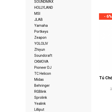
SOUNDMAX
HOLLYLAND
MSI
- 6%
JLAB
Yamaha
Portkeys
Zeapon
YOLOLIV
Zhiyun
Soundcraft
CKMOVA
Pioneer DJ
TC Helicon
Tủ Chố
Midas
Behringer
3
RGBlink
Sprolink
Yealink
Lilliput