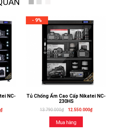
 QUAN
- 9%
tei NC-
Tủ Chống Ẩm Cao Cấp Nikatei NC-
230HS
0₫
13.790.000₫
12.550.000₫
Mua hàng