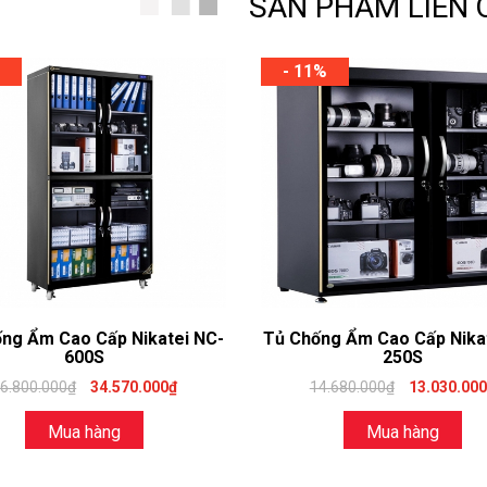
SẢN PHẨM LIÊN
- 11%
ng Ẩm Cao Cấp Nikatei NC-
Tủ Chống Ẩm Cao Cấp Nika
600S
250S
6.800.000₫
34.570.000₫
14.680.000₫
13.030.00
Mua hàng
Mua hàng