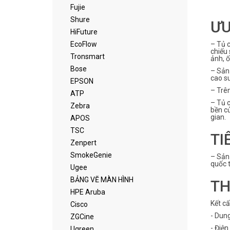
Fujie
Shure
ƯU
HiFuture
– Tủ c
EcoFlow
chiếu 
Tronsmart
ảnh, ố
Bose
– Sản
cao s
EPSON
– Trên
ATP
– Tủ 
Zebra
bền củ
gian.
APOS
TSC
TI
Zenpert
SmokeGenie
– Sản
quốc 
Ugee
BẢNG VẼ MÀN HÌNH
TH
HPE Aruba
Kết cấ
Cisco
- Dung 
ZGCine
- Điện
Ugreen