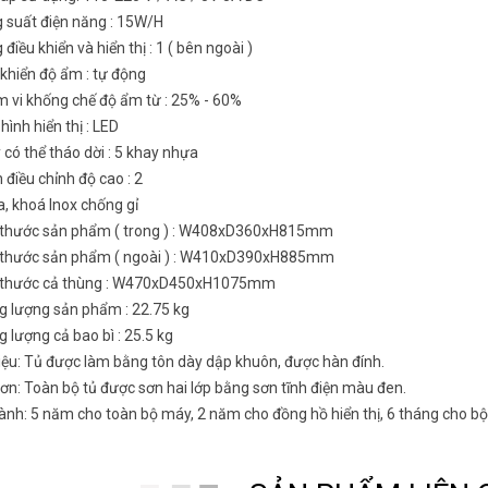
g suất điện năng : 15W/H
 điều khiển và hiển thị : 1 ( bên ngoài )
 khiển độ ẩm : tự động
m vi khống chế độ ẩm từ : 25% - 60%
hình hiển thị : LED
 có thể tháo dời : 5 khay nhựa
 điều chỉnh độ cao : 2
a, khoá Inox chống gỉ
h thước sản phẩm ( trong ) : W408xD360xH815mm
h thước sản phẩm ( ngoài ) : W410xD390xH885mm
h thước cả thùng : W470xD450xH1075mm
ng lượng sản phẩm : 22.75 kg
g lượng cả bao bì : 25.5 kg
iệu: Tủ được làm bằng tôn dày dập khuôn, được hàn đính.
ơn: Toàn bộ tủ được sơn hai lớp bằng sơn tĩnh điện màu đen.
ành: 5 năm cho toàn bộ máy, 2 năm cho đồng hồ hiển thị, 6 tháng cho b