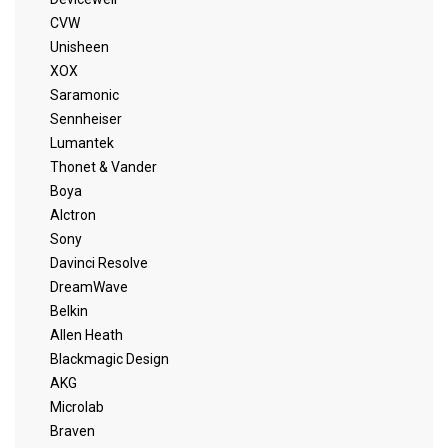
CVW
Unisheen
XOX
Saramonic
Sennheiser
Lumantek
Thonet & Vander
Boya
Alctron
Sony
Davinci Resolve
DreamWave
Belkin
Allen Heath
Blackmagic Design
AKG
Microlab
Braven