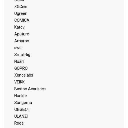
ZGCine
Ugreen
COMICA
Katov
Aputure
Amaran
swit
SmallRig
Nuarl
GOPRO
Xencelabs
VEIKK
Boston Acoustics
Nanlite
Sangoma
OBSBOT
ULANZI
Rode