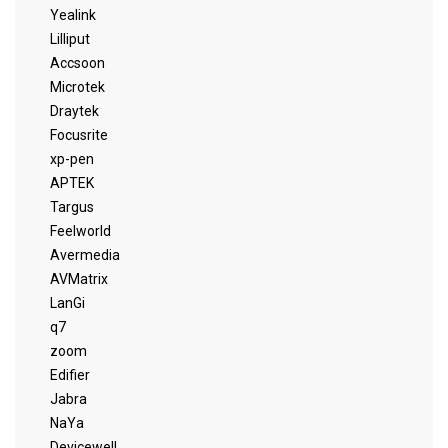
Yealink
Lilliput
Accsoon
Microtek
Draytek
Focusrite
xp-pen
APTEK
Targus
Feelworld
Avermedia
AVMatrix
LanGi
q7
zoom
Edifier
Jabra
NaYa
Devicewell