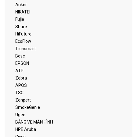
Anker
NIKATEI
Fujie
Shure
HiFuture
EcoFlow
Tronsmart
Bose
EPSON
ATP
Zebra
APOS
TSC
Zenpert
SmokeGenie
Ugee
BẢNG VẼ MÀN HÌNH
HPE Aruba
Cisco