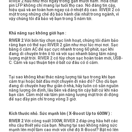
RIVER 2 hầu như mỗi ngày trong gần mười năm. Hóa chất
pin LFP không chỉ mang lại tuổi thọ cao. Nó đáng tin cậy,
hiệu quả và an toàn hơn ngay cả ở nhiệt độ cao. RIVER 2 có
một trong những chế độ bảo hành dài nhất trong ngành, vì
vậy chúng tôi đã bảo vệ bạn trong 5 năm tới.
Khả năng sạc không giới hạn :
RIVER 2
Với bốn tùy chọn sạc linh hoạt, chúng tôi đảm bảo
rằng bạn có thể sạc RIVER 2 gần như mọi lúc mọi nơi. Sạc
bằng ổ cắm AC để sạc cực nhanh trong 60 phút, sạc khi
đang di chuyển trên ô tô và với sạc nhanh bằng tấm năng
lượng mặt trời. RIVER 2 có tùy chọn sạc hoàn toàn mới, USB-
C. Cắm và sạc thuận tiện ở bất cứ đâu có ổ cắm.
Tại sao không khai thác năng lượng tái tạo trong khi bạn
cắm trại hoặc bắt đầu một chuyến đi nào đó? Cho dù bạn
đang di chuyển hay thư giãn ở nhà, hãy luôn có sẵn nguồn
năng lượng ổn định, lâu bền và đáng tin cậy bất cứ khi nào
bạn cần. Cắm một vài tấm pin năng lượng mặt trời di động
để sạc đầy pin chỉ trong vòng 3 giờ.
Kích thước nhỏ. Sức mạnh lớn ( X-Boost Up to 600W ) :
RIVER 2
Với công suất 300W, RIVER 2 đáp ứng hầu hết các
nhu cầu thiết yếu của bạn. Nhưng tại sao không nâng sức
mạnh lên một tầm cao mới với chế độ X-Boost? Bật nó lên