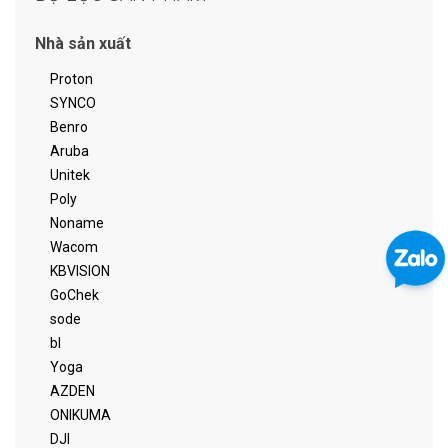
Nhà sản xuất
Proton
SYNCO
Benro
Aruba
Unitek
Poly
Noname
Wacom
KBVISION
GoChek
sode
bl
Yoga
AZDEN
ONIKUMA
DJI