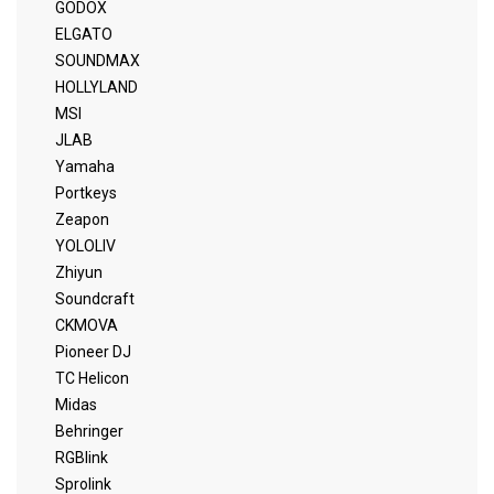
GODOX
ELGATO
SOUNDMAX
HOLLYLAND
MSI
JLAB
Yamaha
Portkeys
Zeapon
YOLOLIV
Zhiyun
Soundcraft
CKMOVA
Pioneer DJ
TC Helicon
Midas
Behringer
RGBlink
Sprolink