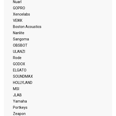
Nuarl
GOPRO
Xencelabs
VEIKK
Boston Acoustics
Nanlite
Sangoma
OBSBOT
ULANZI
Rode
GODOX
ELGATO
SOUNDMAX
HOLLYLAND
MSI
JLAB
Yamaha
Portkeys
Zeapon