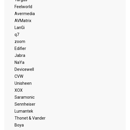
Feelworld
Avermedia
AVMatrix
LanGi
q7
zoom
Edifier
Jabra
NaYa
Devicewell
CVW
Unisheen
XOX
Saramonic
Sennheiser
Lumantek
Thonet & Vander
Boya