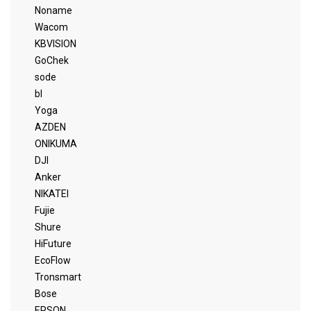
Noname
Wacom
KBVISION
GoChek
sode
bl
Yoga
AZDEN
ONIKUMA
DJI
Anker
NIKATEI
Fujie
Shure
HiFuture
EcoFlow
Tronsmart
Bose
EPSON