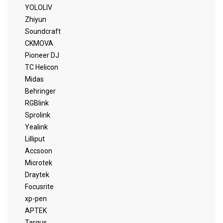
YOLOLIV
Zhiyun
Soundcraft
CKMOVA
Pioneer DJ
TC Helicon
Midas
Behringer
RGBlink
Sprolink
Yealink
Lilliput
Accsoon
Microtek
Draytek
Focusrite
xp-pen
APTEK
Targus