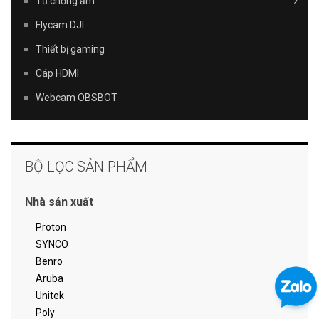
Tủ chống ẩm
Flycam DJI
Thiết bị gaming
Cáp HDMI
Webcam OBSBOT
BỘ LỌC SẢN PHẨM
Nhà sản xuất
Proton
SYNCO
Benro
Aruba
Unitek
Poly