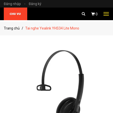
Đăng nhập
-
Đăng ký
Tog
0
navi
Trang chủ
Tai nghe Yealink YHS34 Lite Mono