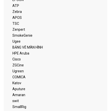
ATP
Zebra
APOS
TSC
Zenpert
SmokeGenie
Ugee
BẢNG VẼ MÀN HÌNH
HPE Aruba
Cisco
ZGCine
Ugreen
COMICA
Katov
Aputure
Amaran
swit
SmallRig