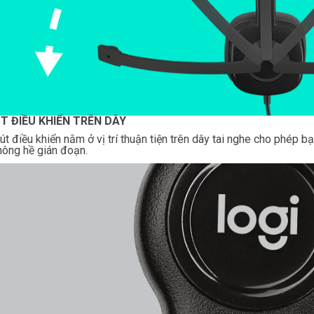
ÚT ĐIỀU KHIỂN TRÊN DÂY
út điều khiển nằm ở vị trí thuận tiện trên dây tai nghe cho phép b
ông hề gián đoạn.