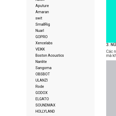
Aputure
Amaran
swit
SmallRig
Nuarl
GOPRO
Xencelabs
3. N
VEIKK
Các n
mà kh
Boston Acoustics
Nanlite
Sangoma
OBSBOT
ULANZI
Rode
GODOX
ELGATO
SOUNDMAX
HOLLYLAND