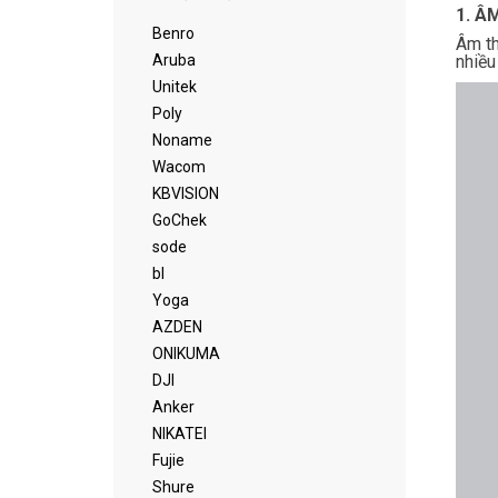
1. Â
Benro
Âm th
nhiều
Aruba
Unitek
Poly
Noname
Wacom
KBVISION
GoChek
sode
bl
Yoga
AZDEN
ONIKUMA
DJI
Anker
NIKATEI
Fujie
Shure