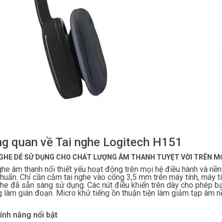
g quan về Tai nghe Logitech H151
NGHE DỄ SỬ DỤNG CHO CHẤT LƯỢNG ÂM THANH TUYỆT VỜI TRÊN MỌI
ghe âm thanh nổi thiết yếu hoạt động trên mọi hệ điều hành và nề
chuẩn. Chỉ cần cắm tai nghe vào cổng 3,5 mm trên máy tính, máy t
ghe đã sẵn sàng sử dụng. Các nút điều khiển trên dây cho phép b
 làm gián đoạn. Micro khử tiếng ồn thuận tiện làm giảm tạp âm n
ính năng nổi bật