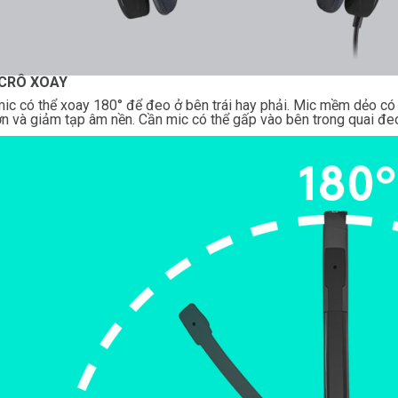
ICRÔ XOAY
ic có thể xoay 180° để đeo ở bên trái hay phải. Mic mềm dẻo có th
ơn và giảm tạp âm nền. Cần mic có thể gấp vào bên trong quai đ