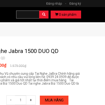
Đăng nhập
-
Đăng ký
0
sản phẩm
ghe Jabra 1500 DUO QD
 QD
000₫
1.979.000₫
hu Vũ chuyên cung cấp Tai Nghe JaBra Chính hãng giá
hách có nhu cầu vui lòng liên hệ: 0939 24 0939 để được
n phẩm và giá tốt nhất tại thời điểm mua hàng. Tai
a Biz 1500 Duo QD Tai nghe Jabra Biz 1500 Duo QD là
-
+
MUA HÀNG