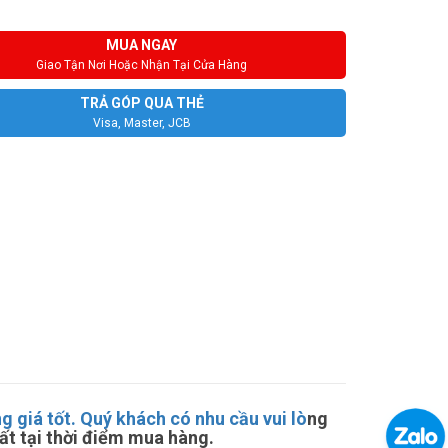
MUA NGAY
Giao Tận Nơi Hoặc Nhận Tại Cửa Hàng
TRẢ GÓP QUA THẺ
Visa, Master, JCB
giá tốt. Quý khách có nhu cầu vui lò
ng
ất tại thời điểm mua hàng.