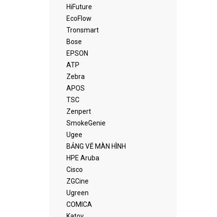
HiFuture
EcoFlow
Tronsmart
Bose
EPSON
ATP
Zebra
APOS
TSC
Zenpert
SmokeGenie
Ugee
BẢNG VẼ MÀN HÌNH
HPE Aruba
Cisco
ZGCine
Ugreen
COMICA
Katov