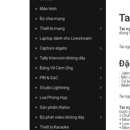
Màn hình
Ta
Bộ chia mạng
Thiết bị mạng
Tai n
dùng 
Laptop dành cho Livestream
Tai ng
Capture elgato
Tally Intercom không dây
Đặ
Bảng Vẽ Cảm Ứng
- Jabr
- Mic 
PIN & SẠC
- Có b
- Miến
Studio Lightning
Tai ng
Loa Phòng Họp
Tai n
Sản phẩm Katov
cuộc g
+ Chấ
Bộ phát video không dây
+ Micr
+ Loa 
Thiết bị Karaoke
+ Mic