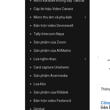
Micro karaoke không dây Takstar
Cáp tín hiệu Video Canare
Micro thu âm và phụ kiện
Bàn trộn video Devicewell
Tally Intercom Naya
Sản phẩm của Zoom
Sản phẩm của AVMatrix
Loa nghe nhạc
Card capture Unisheen
Sản phẩm Avermedia
Loa Kéo
Thông
Sản phẩm của RGblink
Bàn trộn video Feelword
Công
liên
Gimbal