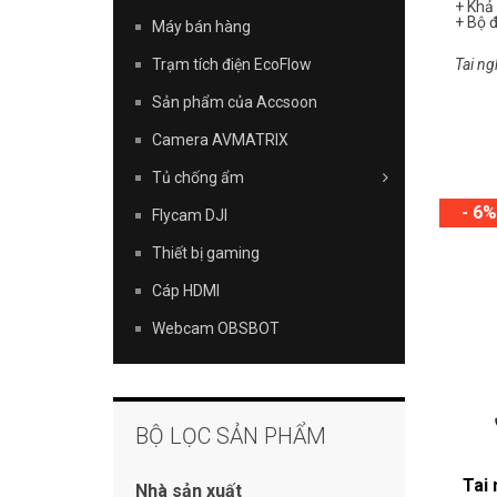
+ Khả 
+ Bộ đ
Máy bán hàng
Tai ng
Trạm tích điện EcoFlow
Sản phẩm của Accsoon
Camera AVMATRIX
Tủ chống ẩm
- 6%
Flycam DJI
Thiết bị gaming
Cáp HDMI
Webcam OBSBOT
BỘ LỌC SẢN PHẨM
Tai
Nhà sản xuất