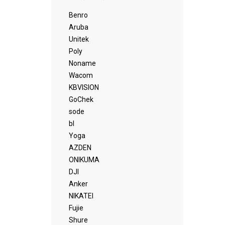
Benro
Aruba
Unitek
Poly
Noname
Wacom
KBVISION
GoChek
sode
bl
Yoga
AZDEN
ONIKUMA
DJI
Anker
NIKATEI
Fujie
Shure