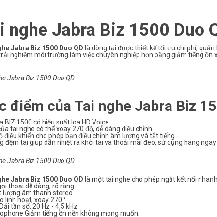
i nghe Jabra
Biz 1500 Duo 
ghe Jabra
Biz 1500 Duo QD
là dòng tai được thiết kế tối ưu chi phí, quản
trải nghiệm môi trường làm việc chuyên nghiệp hơn bằng giảm tiếng ồn 
he Jabra Biz 1500 Duo QD
c điểm của Tai nghe Jabra Biz 1
a BIZ 1500 có hiệu suất loa HD Voice
của tai nghe có thể xoay 270 độ, dễ dàng điều chỉnh
ộ điều khiển cho phép bạn điều chỉnh âm lượng và tắt tiếng
g đệm tai giúp dẫn nhiệt ra khỏi tai và thoải mái đeo, sử dụng hàng ngày
he Jabra Biz 1500 Duo QD
ghe Jabra
Biz 1500 Duo QD
là một tai nghe cho phép ngắt kết nối nhan
ọi thoại dễ dàng, rõ ràng.
t lượng âm thanh stereo
o linh hoạt, xoay 270 °
Dải tần số: 20 Hz - 4,5 kHz
rophone Giảm tiếng ồn nền không mong muốn.