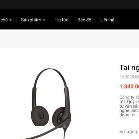
 chủ
Sản phẩm
Tin tức
Bản đồ
Liên hệ
Tai n
1500 DUO
1.840.
Công ty C
tốt. Quý k
tư vấn sả
nghe Jabr
dòng tai...
Số lượng: