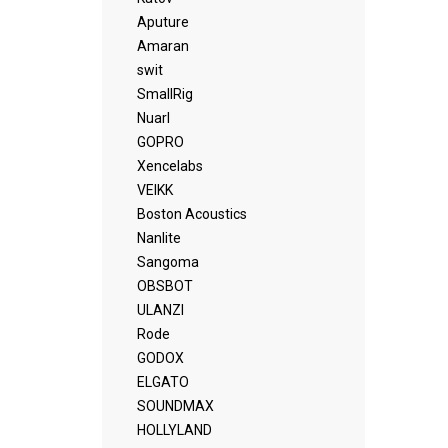
Aputure
Amaran
swit
SmallRig
Nuarl
GOPRO
Xencelabs
VEIKK
Boston Acoustics
Nanlite
Sangoma
OBSBOT
ULANZI
Rode
GODOX
ELGATO
SOUNDMAX
HOLLYLAND