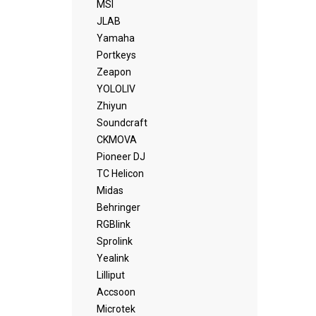
MSI
JLAB
Yamaha
Portkeys
Zeapon
YOLOLIV
Zhiyun
Soundcraft
CKMOVA
Pioneer DJ
TC Helicon
Midas
Behringer
RGBlink
Sprolink
Yealink
Lilliput
Accsoon
Microtek