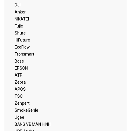
DJI
Anker
NIKATEI
Fujie
Shure
HiFuture
EcoFlow
Tronsmart
Bose
EPSON
ATP
Zebra
APOS
TSC
Zenpert
SmokeGenie
Ugee
BẢNG VẼ MÀN HÌNH