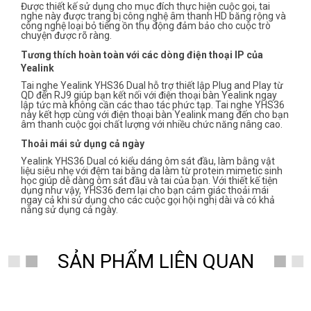
Được thiết kế sử dụng cho mục đích thực hiện cuộc gọi, tai
nghe này được trang bị công nghệ âm thanh HD băng rộng và
công nghệ loại bỏ tiếng ồn thụ động đảm bảo cho cuộc trò
chuyện được rõ ràng.
Tương thích hoàn toàn với các dòng điện thoại IP của
Yealink
Tai nghe Yealink YHS36 Dual hỗ trợ thiết lập Plug and Play từ
QD đến RJ9 giúp bạn kết nối với điện thoại bàn Yealink ngay
lập tức mà không cần các thao tác phức tạp. Tai nghe YHS36
này kết hợp cùng với điện thoại bàn Yealink mang đến cho bạn
âm thanh cuộc gọi chất lượng với nhiều chức năng nâng cao.
Thoải mái sử dụng cả ngày
Yealink YHS36 Dual có kiểu dáng ôm sát đầu, làm bằng vật
liệu siêu nhẹ với đệm tai bằng da làm từ protein mimetic sinh
học giúp dễ dàng ôm sát đầu và tai của bạn. Với thiết kế tiện
dụng như vậy, YHS36 đem lại cho bạn cảm giác thoải mái
ngay cả khi sử dụng cho các cuộc gọi hội nghị dài và có khả
năng sử dụng cả ngày.
SẢN PHẨM LIÊN QUAN