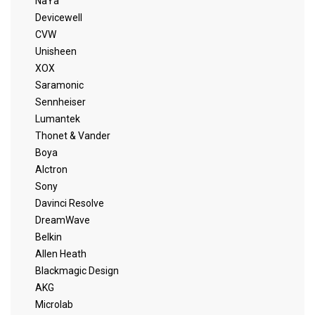
NaYa
Devicewell
CVW
Unisheen
XOX
Saramonic
Sennheiser
Lumantek
Thonet & Vander
Boya
Alctron
Sony
Davinci Resolve
DreamWave
Belkin
Allen Heath
Blackmagic Design
AKG
Microlab