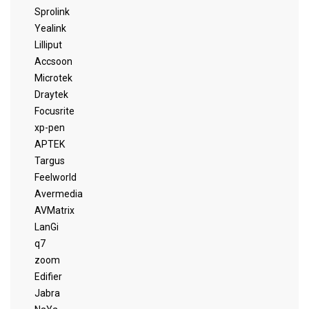
Sprolink
Yealink
Lilliput
Accsoon
Microtek
Draytek
Focusrite
xp-pen
APTEK
Targus
Feelworld
Avermedia
AVMatrix
LanGi
q7
zoom
Edifier
Jabra