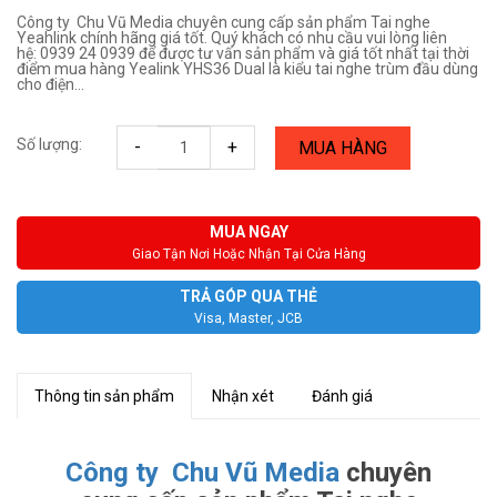
Công ty Chu Vũ Media chuyên cung cấp sản phẩm Tai nghe
Yeahlink chính hãng giá tốt. Quý khách có nhu cầu vui lòng liên
hệ: 0939 24 0939 để được tư vấn sản phẩm và giá tốt nhất tại thời
điểm mua hàng Yealink YHS36 Dual là kiểu tai nghe trùm đầu dùng
cho điện...
Số lượng:
-
+
MUA HÀNG
MUA NGAY
Giao Tận Nơi Hoặc Nhận Tại Cửa Hàng
TRẢ GÓP QUA THẺ
Visa, Master, JCB
Thông tin sản phẩm
Nhận xét
Đánh giá
Công ty Chu Vũ Media
chuyên