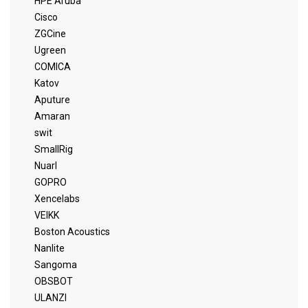
HPE Aruba
Cisco
ZGCine
Ugreen
COMICA
Katov
Aputure
Amaran
swit
SmallRig
Nuarl
GOPRO
Xencelabs
VEIKK
Boston Acoustics
Nanlite
Sangoma
OBSBOT
ULANZI