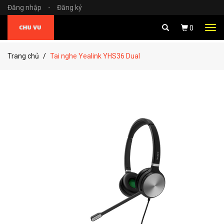
Đăng nhập
-
Đăng ký
Tog
0
navi
Trang chủ
Tai nghe Yealink YHS36 Dual