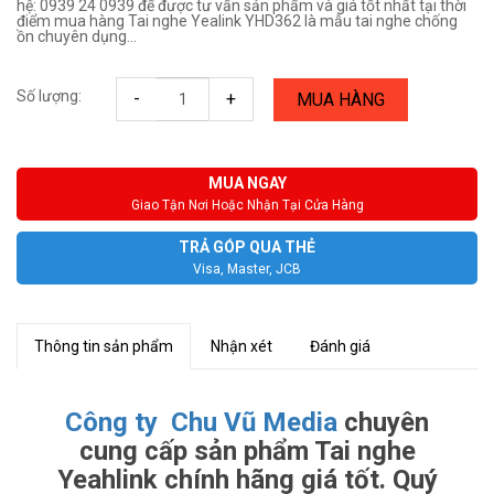
hệ: 0939 24 0939 để được tư vấn sản phẩm và giá tốt nhất tại thời
điểm mua hàng Tai nghe Yealink YHD362 là mẫu tai nghe chống
ồn chuyên dụng...
Số lượng:
-
+
MUA HÀNG
MUA NGAY
Giao Tận Nơi Hoặc Nhận Tại Cửa Hàng
TRẢ GÓP QUA THẺ
Visa, Master, JCB
Thông tin sản phẩm
Nhận xét
Đánh giá
Công ty Chu Vũ Media
chuyên
cung cấp sản phẩm Tai nghe
Yeahlink chính hãng giá tốt. Quý