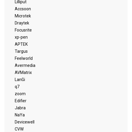
Lilliput
Accsoon
Microtek
Draytek
Focusrite
xp-pen
APTEK
Targus
Feelworld
Avermedia
AVMatrix
LanGi
q7
zoom
Edifier
Jabra
NaYa
Devicewell
CVW