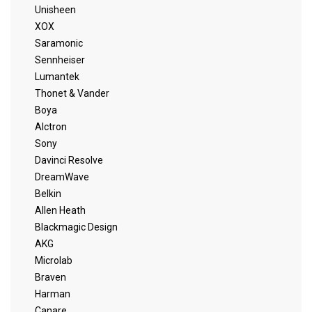
Unisheen
XOX
Saramonic
Sennheiser
Lumantek
Thonet & Vander
Boya
Alctron
Sony
Davinci Resolve
DreamWave
Belkin
Allen Heath
Blackmagic Design
AKG
Microlab
Braven
Harman
Canare