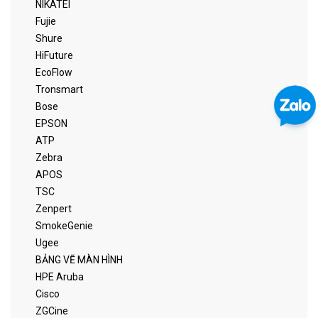
NIKATEI
Fujie
Shure
HiFuture
EcoFlow
Tronsmart
Bose
EPSON
ATP
Zebra
APOS
TSC
Zenpert
SmokeGenie
Ugee
BẢNG VẼ MÀN HÌNH
HPE Aruba
Cisco
ZGCine