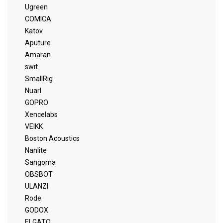
Ugreen
COMICA
Katov
Aputure
Amaran
swit
SmallRig
Nuarl
GOPRO
Xencelabs
VEIKK
Boston Acoustics
Nanlite
Sangoma
OBSBOT
ULANZI
Rode
GODOX
ELGATO