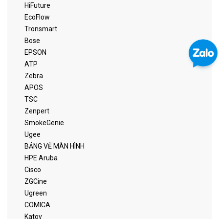
HiFuture
EcoFlow
Tronsmart
Bose
EPSON
ATP
Zebra
APOS
TSC
Zenpert
SmokeGenie
Ugee
BẢNG VẼ MÀN HÌNH
HPE Aruba
Cisco
ZGCine
Ugreen
COMICA
Katov