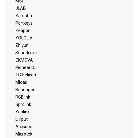
MSI
JLAB
Yamaha
Portkeys
Zeapon
YOLOLIV
Zhiyun
Soundcraft
CKMOVA
Pioneer DJ
TC Helicon
Midas
Behringer
RGBlink
Sprolink
Yealink
Lilliput
Accsoon
Microtek