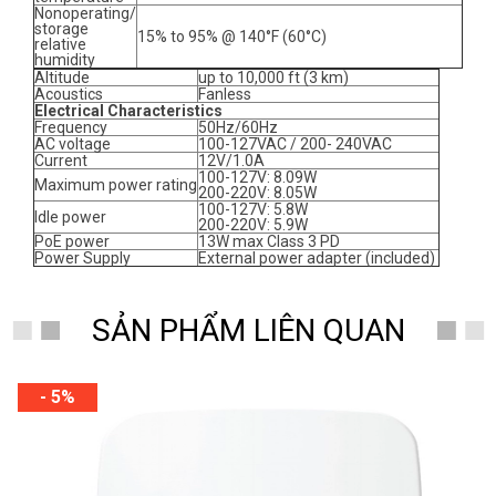
Nonoperating/
storage
15% to 95% @ 140°F (60°C)
relative
humidity
Altitude
up to 10,000 ft (3 km)
Acoustics
Fanless
Electrical Characteristics
Frequency
50Hz/60Hz
AC voltage
100-127VAC / 200- 240VAC
Current
12V/1.0A
100-127V: 8.09W
Maximum power rating
200-220V: 8.05W
100-127V: 5.8W
Idle power
200-220V: 5.9W
PoE power
13W max Class 3 PD
Power Supply
External power adapter (included)
SẢN PHẨM LIÊN QUAN
- 5%