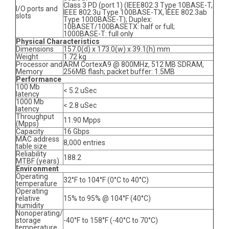
Class 3 PD (port 1) (IEEE802.3 Type 10BASE-T,
I/O ports and
IEEE 802.3u Type 100BASE-TX, IEEE 802.3ab
slots
Type 1000BASE-T); Duplex:
10BASET/100BASETX: half or full;
1000BASE-T: full only
Physical Characteristics
Dimensions
157.0(d) x 173.0(w) x 39.1(h) mm
Weight
1.72 kg
Processor and
ARM CortexA9 @ 800MHz, 512 MB SDRAM,
Memory
256MB flash; packet buffer: 1.5MB
Performance
100 Mb
< 5.2 uSec
latency
1000 Mb
< 2.8 uSec
latency
Throughput
11.90 Mpps
(Mpps)
Capacity
16 Gbps
MAC address
8,000 entries
table size
Reliability
188.2
MTBF (years)
Environment
Operating
32°F to 104°F (0°C to 40°C)
temperature
Operating
relative
15% to 95% @ 104°F (40°C)
humidity
Nonoperating/
storage
-40°F to 158°F (-40°C to 70°C)
temperature