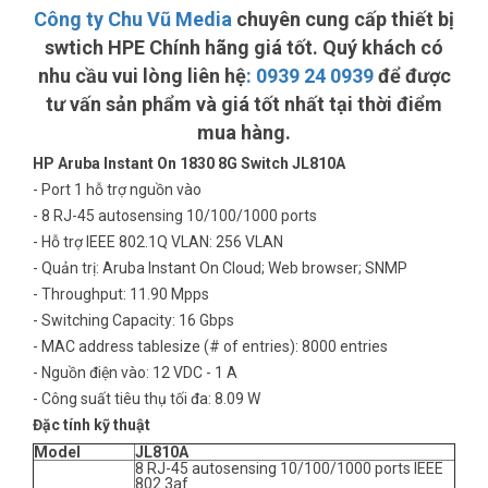
Công ty Chu Vũ Media
chuyên cung cấp thiết bị
swtich HPE Chính hãng giá tốt. Quý khách có
nhu cầu vui lòng liên hệ
:
0939 24 0939
để được
tư vấn sản phẩm và giá tốt nhất tại thời điểm
mua hàng.
HP Aruba Instant On 1830 8G Switch JL810A
- Port 1 hỗ trợ nguồn vào
- 8 RJ-45 autosensing 10/100/1000 ports
- Hỗ trợ IEEE 802.1Q VLAN: 256 VLAN
- Quản trị: Aruba Instant On Cloud; Web browser; SNMP
- Throughput: 11.90 Mpps
- Switching Capacity: 16 Gbps
- MAC address tablesize (# of entries): 8000 entries
- Nguồn điện vào: 12 VDC - 1 A
- Công suất tiêu thụ tối đa: 8.09 W
Đặc tính kỹ thuật
Model
JL810A
8 RJ-45 autosensing 10/100/1000 ports IEEE
802.3af