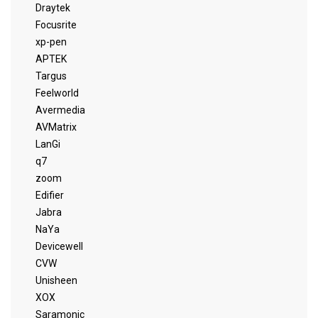
Draytek
Focusrite
xp-pen
APTEK
Targus
Feelworld
Avermedia
AVMatrix
LanGi
q7
zoom
Edifier
Jabra
NaYa
Devicewell
CVW
Unisheen
XOX
Saramonic