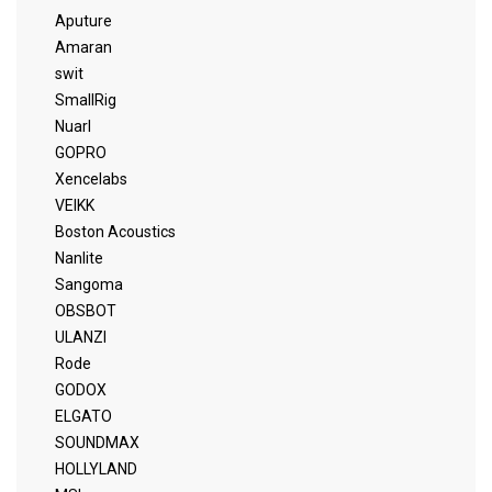
Aputure
Amaran
swit
SmallRig
Nuarl
GOPRO
Xencelabs
VEIKK
Boston Acoustics
Nanlite
Sangoma
OBSBOT
ULANZI
Rode
GODOX
ELGATO
SOUNDMAX
HOLLYLAND