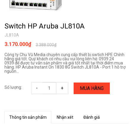
Switch HP Aruba JL810A
JL810A
3.170.000₫
3.388.000₫
Công ty Chu Vũ Media chuyên cung cấp thiết bị swtich HPE Chính
hãng giá tốt. Quý khách có nhu cầu vui lòng liên hệ: 0939 24
0939 để được tư vấn sản phẩm và giá tốt nhất tại thời điểm mua
hàng. HP Aruba Instant On 1830 8G Switch JL810A - Port 1 hỗ trợ
nguồn...
Số lượng:
-
+
MUA HÀNG
Thông tin sản phẩm
Nhận xét
Đánh giá