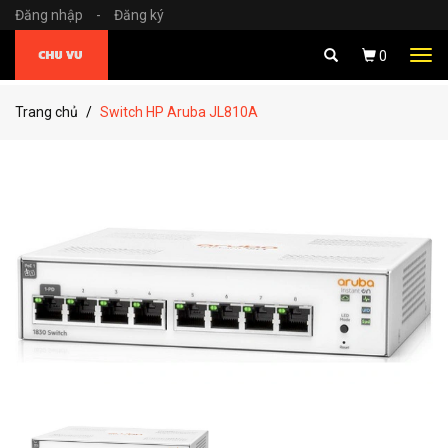
Đăng nhập
-
Đăng ký
Tog
0
navi
Trang chủ
Switch HP Aruba JL810A