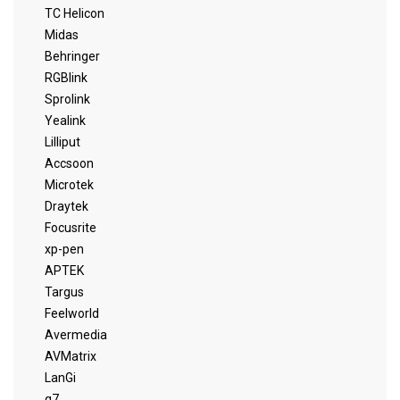
TC Helicon
Midas
Behringer
RGBlink
Sprolink
Yealink
Lilliput
Accsoon
Microtek
Draytek
Focusrite
xp-pen
APTEK
Targus
Feelworld
Avermedia
AVMatrix
LanGi
q7