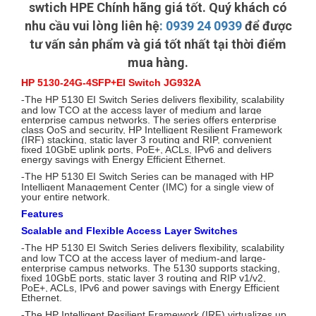
swtich HPE Chính hãng giá tốt. Quý khách có
nhu cầu vui lòng liên hệ
:
0939 24 0939
để được
tư vấn sản phẩm và giá tốt nhất tại thời điểm
mua hàng.
HP 5130-24G-4SFP+EI Switch JG932A
The HP 5130 EI Switch Series delivers flexibility, scalability
-
and low TCO at the access layer of medium and large
enterprise campus networks. The series offers enterprise
class QoS and security, HP Intelligent Resilient Framework
(IRF) stacking, static layer 3 routing and RIP, convenient
fixed 10GbE uplink ports, PoE+, ACLs, IPv6 and delivers
energy savings with Energy Efficient Ethernet.
The HP 5130 EI Switch Series can be managed with HP
-
Intelligent Management Center (IMC) for a single view of
your entire network.
Features
Scalable and Flexible Access Layer Switches
The HP 5130 EI Switch Series delivers flexibility, scalability
-
and low TCO at the access layer of medium-and large-
enterprise campus networks. The 5130 supports stacking,
fixed 10GbE ports, static layer 3 routing and RIP v1/v2,
PoE+, ACLs, IPv6 and power savings with Energy Efficient
Ethernet.
The HP Intelligent Resilient Framework (IRF) virtualizes up
-