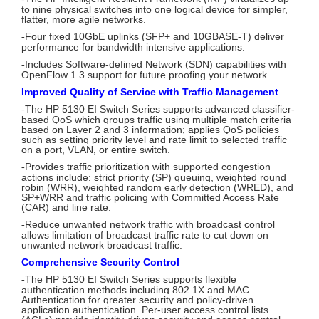
to nine physical switches into one logical device for simpler,
flatter, more agile networks.
Four fixed 10GbE uplinks (SFP+ and 10GBASE-T) deliver
-
performance for bandwidth intensive applications.
Includes Software-defined Network (SDN) capabilities with
-
OpenFlow 1.3 support for future proofing your network.
Improved Quality of Service with Traffic Management
The HP 5130 EI Switch Series supports advanced classifier-
-
based QoS which groups traffic using multiple match criteria
based on Layer 2 and 3 information; applies QoS policies
such as setting priority level and rate limit to selected traffic
on a port, VLAN, or entire switch.
Provides traffic prioritization with supported congestion
-
actions include: strict priority (SP) queuing, weighted round
robin (WRR), weighted random early detection (WRED), and
SP+WRR and traffic policing with Committed Access Rate
(CAR) and line rate.
Reduce unwanted network traffic with broadcast control
-
allows limitation of broadcast traffic rate to cut down on
unwanted network broadcast traffic.
Comprehensive Security Control
The HP 5130 EI Switch Series supports flexible
-
authentication methods including 802.1X and MAC
Authentication for greater security and policy-driven
application authentication. Per-user access control lists