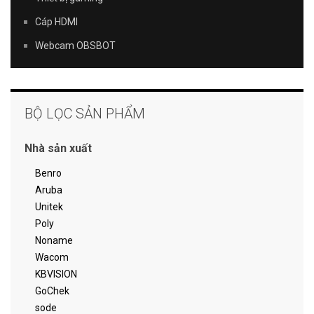
Cáp HDMI
Webcam OBSBOT
BỘ LỌC SẢN PHẨM
Nhà sản xuất
Benro
Aruba
Unitek
Poly
Noname
Wacom
KBVISION
GoChek
sode