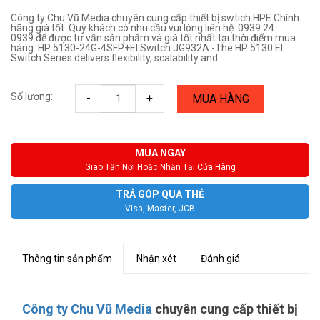
Công ty Chu Vũ Media chuyên cung cấp thiết bị swtich HPE Chính
hãng giá tốt. Quý khách có nhu cầu vui lòng liên hệ: 0939 24
0939 để được tư vấn sản phẩm và giá tốt nhất tại thời điểm mua
hàng. HP 5130-24G-4SFP+EI Switch JG932A -The HP 5130 EI
Switch Series delivers flexibility, scalability and...
Số lượng:
-
+
MUA HÀNG
MUA NGAY
Giao Tận Nơi Hoặc Nhận Tại Cửa Hàng
TRẢ GÓP QUA THẺ
Visa, Master, JCB
Thông tin sản phẩm
Nhận xét
Đánh giá
Công ty Chu Vũ Media
chuyên cung cấp thiết bị