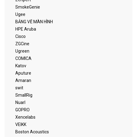
SmokeGenie
Ugee
BẢNG VẼ MÀN HÌNH
HPE Aruba
Cisco
ZGCine
Ugreen
COMICA
Katov
Aputure
Amaran
swit
SmallRig
Nuarl
GOPRO
Xencelabs
VEIKK
Boston Acoustics