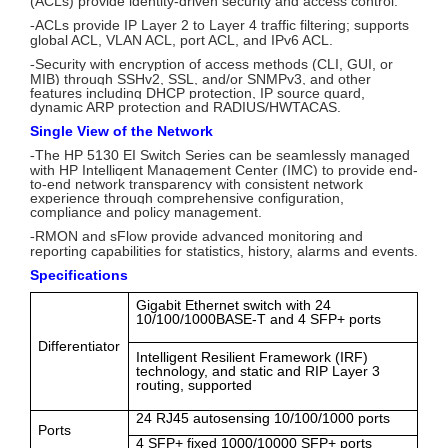
(ACLs) provide identity-driven security and access control.
ACLs provide IP Layer 2 to Layer 4 traffic filtering; supports
-
global ACL, VLAN ACL, port ACL, and IPv6 ACL.
Security with encryption of access methods (CLI, GUI, or
-
MIB) through SSHv2, SSL, and/or SNMPv3, and other
features including DHCP protection, IP source guard,
dynamic ARP protection and RADIUS/HWTACAS.
Single View of the Network
The HP 5130 EI Switch Series can be seamlessly managed
-
with HP Intelligent Management Center (IMC) to provide end-
to-end network transparency with consistent network
experience through comprehensive configuration,
compliance and policy management.
RMON and sFlow provide advanced monitoring and
-
reporting capabilities for statistics, history, alarms and events.
Specifications
Gigabit Ethernet switch with 24
10/100/1000BASE-T and 4 SFP+ ports
Differentiator
Intelligent Resilient Framework (IRF)
technology, and static and RIP Layer 3
routing, supported
24 RJ45 autosensing 10/100/1000 ports
Ports
4 SFP+ fixed 1000/10000 SFP+ ports