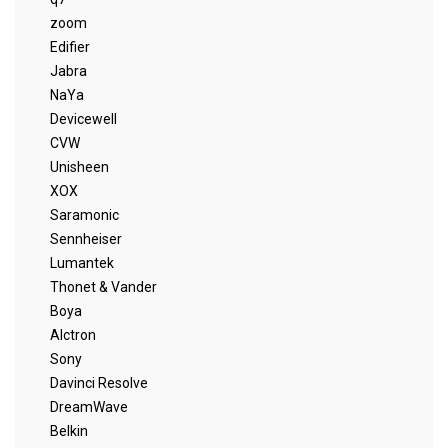
zoom
Edifier
Jabra
NaYa
Devicewell
CVW
Unisheen
XOX
Saramonic
Sennheiser
Lumantek
Thonet & Vander
Boya
Alctron
Sony
Davinci Resolve
DreamWave
Belkin