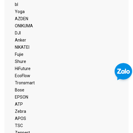
bl
Yoga
AZDEN
ONIKUMA
DJI
Anker
NIKATEI
Fujie
Shure
HiFuture
EcoFlow
Tronsmart
Bose
EPSON
ATP
Zebra
APOS
TSC
Zenpert