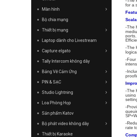
The 
-
for a 
Màn hình
Featu
Bộ chia mạng
Scala
The H
-
Thiết bị mạng
mediu
ports,
Effici
Laptop dành cho Livestream
The H
-
Capture elgato
logica
Four
-
Tally Intercom không dây
intens
Inclu
Bảng Vẽ Cảm Ứng
-
proof
PIN & SẠC
Impro
The H
-
Studio Lightning
using 
settin
Loa Phòng Họp
Provi
-
queui
Sản phẩm Katov
SP+WR
Reduc
-
Bộ phát video không dây
rate t
Thiết bị Karaoke
Compr