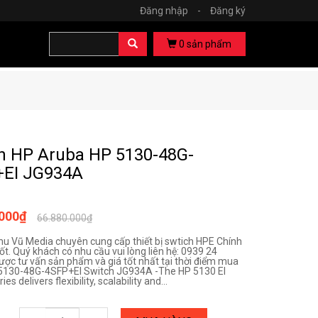
Đăng nhập
-
Đăng ký
0
sản phẩm
h HP Aruba HP 5130-48G-
+EI JG934A
.000₫
66.880.000₫
hu Vũ Media chuyên cung cấp thiết bị swtich HPE Chính
ốt. Quý khách có nhu cầu vui lòng liên hệ: 0939 24
ược tư vấn sản phẩm và giá tốt nhất tại thời điểm mua
5130-48G-4SFP+EI Switch JG934A -The HP 5130 EI
es delivers flexibility, scalability and...