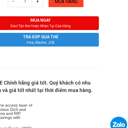
-
+
MUA HÀNG
MUA NGAY
Giao Tận Nơi Hoặc Nhận Tại Cửa Hàng
TRẢ GÓP QUA THẺ
Visa, Master, JCB
E Chính hãng giá tốt. Quý khách có nhu
và giá tốt nhất tại thời điểm mua hàng.
the access layer of
 class QoS and
ting and RIP,
avings with