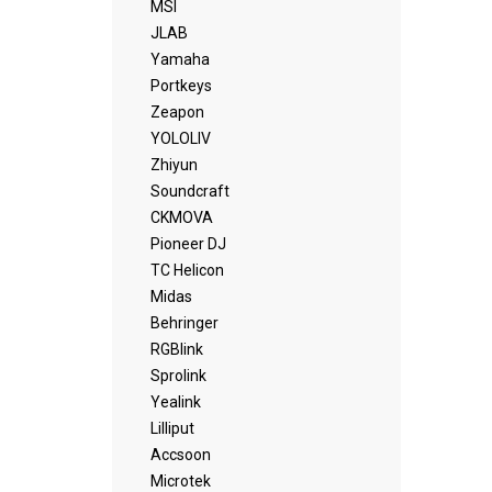
MSI
JLAB
Yamaha
Portkeys
Zeapon
YOLOLIV
Zhiyun
Soundcraft
CKMOVA
Pioneer DJ
TC Helicon
Midas
Behringer
RGBlink
Sprolink
Yealink
Lilliput
Accsoon
Microtek