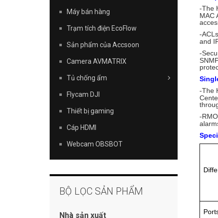
The H
-
Máy bán hàng
MAC Au
access
Trạm tích điện EcoFlow
ACLs 
-
and I
Sản phẩm của Accsoon
Secur
-
SNMPv
Camera AVMATRIX
prote
Tủ chống ẩm
Singl
The 
-
Flycam DJI
Cente
throu
Thiết bị gaming
RMON 
-
alarm
Cáp HDMI
Speci
Webcam OBSBOT
Diffe
BỘ LỌC SẢN PHẨM
Port
Nhà sản xuất