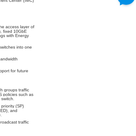
ment Center (IMC)
the access layer of
, fixed 10GbE
ngs with Energy
switches into one
bandwidth
port for future
 groups traffic
S policies such as
e switch.
 priority (SP)
RED), and
.
roadcast traffic