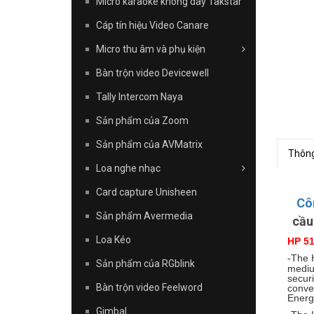
Micro karaoke không dây Takstar
Cáp tín hiệu Video Canare
Micro thu âm và phụ kiện
Bàn trộn video Devicewell
Tally Intercom Naya
Sản phẩm của Zoom
Sản phẩm của AVMatrix
Thông
Loa nghe nhạc
Card capture Unisheen
Cô
Sản phẩm Avermedia
cầu
Loa Kéo
HP 5
The H
-
Sản phẩm của RGblink
mediu
securi
Bàn trộn video Feelword
conve
Energy
Gimbal