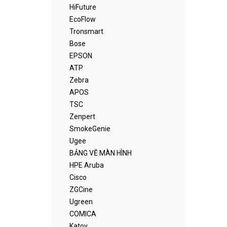
HiFuture
EcoFlow
Tronsmart
Bose
EPSON
ATP
Zebra
APOS
TSC
Zenpert
SmokeGenie
Ugee
BẢNG VẼ MÀN HÌNH
HPE Aruba
Cisco
ZGCine
Ugreen
COMICA
Katov