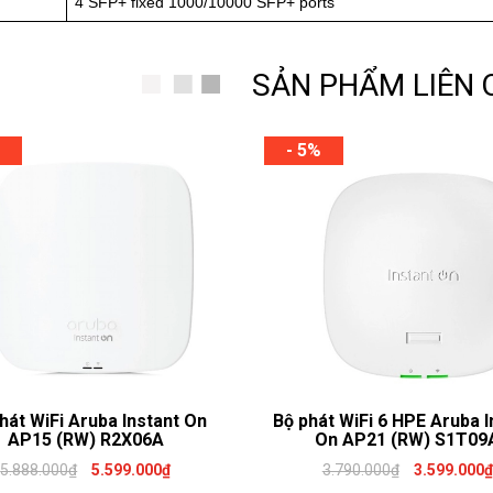
4 SFP+ fixed 1000/10000 SFP+ ports
SẢN PHẨM LIÊN
- 5%
hát WiFi Aruba Instant On
Bộ phát WiFi 6 HPE Aruba I
AP15 (RW) R2X06A
On AP21 (RW) S1T09
5.888.000₫
5.599.000₫
3.790.000₫
3.599.000₫