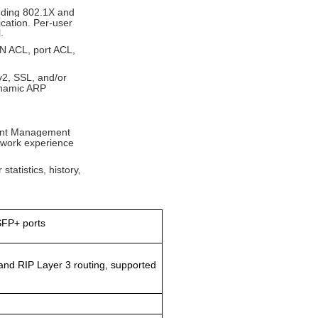
luding 802.1X and
ication. Per-user
.
AN ACL, port ACL,
v2, SSL, and/or
ynamic ARP
gent Management
twork experience
atistics, history,
SFP+ ports
 and RIP Layer 3 routing, supported