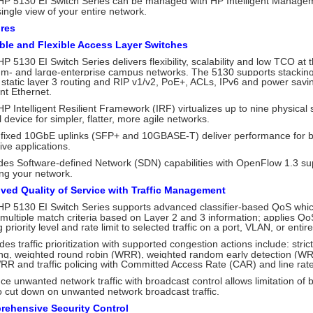
HP 5130 EI Switch Series can be managed with HP Intelligent Manage
single view of your entire network.
res
ble and Flexible Access Layer Switches
P 5130 EI Switch Series delivers flexibility, scalability and low TCO at 
m- and large-enterprise campus networks. The 5130 supports stacking
 static layer 3 routing and RIP v1/v2, PoE+, ACLs, IPv6 and power savi
ent Ethernet.
P Intelligent Resilient Framework (IRF) virtualizes up to nine physical 
l device for simpler, flatter, more agile networks.
 fixed 10GbE uplinks (SFP+ and 10GBASE-T) deliver performance for 
ive applications.
des Software-defined Network (SDN) capabilities with OpenFlow 1.3 sup
ing your network.
ved Quality of Service with Traffic Management
P 5130 EI Switch Series supports advanced classifier-based QoS which
multiple match criteria based on Layer 2 and 3 information; applies Qo
g priority level and rate limit to selected traffic on a port, VLAN, or entir
des traffic prioritization with supported congestion actions include: strict
ng, weighted round robin (WRR), weighted random early detection (W
R and traffic policing with Committed Access Rate (CAR) and line rate
e unwanted network traffic with broadcast control allows limitation of b
o cut down on unwanted network broadcast traffic.
ehensive Security Control