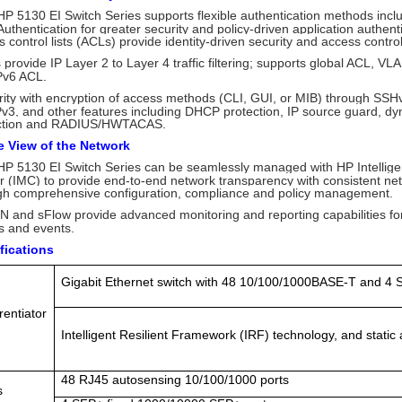
P 5130 EI Switch Series supports flexible authentication methods inc
thentication for greater security and policy-driven application authent
 control lists (ACLs) provide identity-driven security and access control
provide IP Layer 2 to Layer 4 traffic filtering; supports global ACL, VL
Pv6 ACL.
ity with encryption of access methods (CLI, GUI, or MIB) through SSH
3, and other features including DHCP protection, IP source guard, d
ction and RADIUS/HWTACAS.
e View of the Network
HP 5130 EI Switch Series can be seamlessly managed with HP Intelli
r (IMC) to provide end-to-end network transparency with consistent ne
gh comprehensive configuration, compliance and policy management.
and sFlow provide advanced monitoring and reporting capabilities for st
s and events.
fications
Gigabit Ethernet switch with 48 10/100/1000BASE-T and 4 
rentiator
Intelligent Resilient Framework (IRF) technology, and static
48 RJ45 autosensing 10/100/1000 ports
s