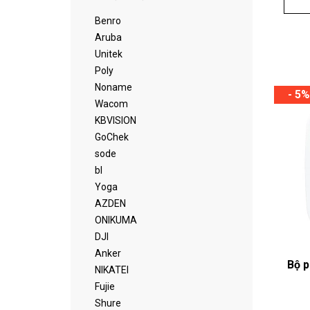
Benro
Aruba
Unitek
Poly
Noname
- 5%
Wacom
KBVISION
GoChek
sode
bl
Yoga
AZDEN
ONIKUMA
DJI
Anker
Bộ p
NIKATEI
Fujie
Shure