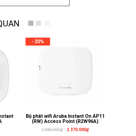
 QUAN
- 20%
nstant
Bộ phát wifi Aruba Instant On AP11
A
(RW) Access Point (R2W96A)
2.980.000₫
2.370.000₫