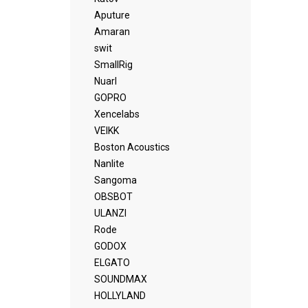
Aputure
Amaran
swit
SmallRig
Nuarl
GOPRO
Xencelabs
VEIKK
Boston Acoustics
Nanlite
Sangoma
OBSBOT
ULANZI
Rode
GODOX
ELGATO
SOUNDMAX
HOLLYLAND