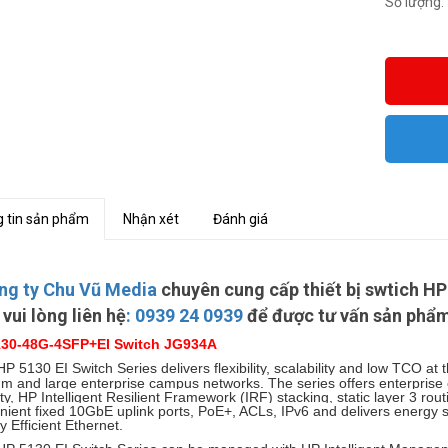
Số lượng:
 tin sản phẩm
Nhận xét
Đánh giá
ng ty Chu Vũ Media
chuyên cung cấp thiết bị swtich HP
 vui lòng liên hệ
:
0939 24 0939
để được tư vấn sản phẩm 
130-48G-4SFP+EI Switch JG934A
P 5130 EI Switch Series delivers flexibility, scalability and low TCO at 
m and large enterprise campus networks. The series offers enterprise
ty, HP Intelligent Resilient Framework (IRF) stacking, static layer 3 rou
nient fixed 10GbE uplink ports, PoE+, ACLs, IPv6 and delivers energy s
 Efficient Ethernet.