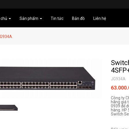
 chủ
Sản phẩm
Tin tức
Bản đồ
Liên hệ
JG934A
Switc
4SFP
JG934A
63.000
Công ty C
hãng giá t
0939 để đ
hàng. HP 
Switch Seri