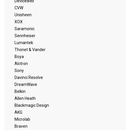
Devicewell
CVW
Unisheen
XOX
Saramonic
Sennheiser
Lumantek
Thonet & Vander
Boya
Alctron
Sony
Davinci Resolve
DreamWave
Belkin
Allen Heath
Blackmagic Design
AKG
Microlab
Braven