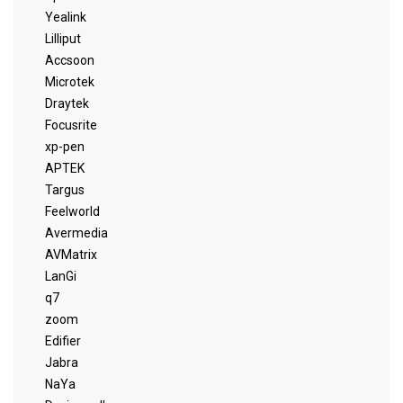
Yealink
Lilliput
Accsoon
Microtek
Draytek
Focusrite
xp-pen
APTEK
Targus
Feelworld
Avermedia
AVMatrix
LanGi
q7
zoom
Edifier
Jabra
NaYa