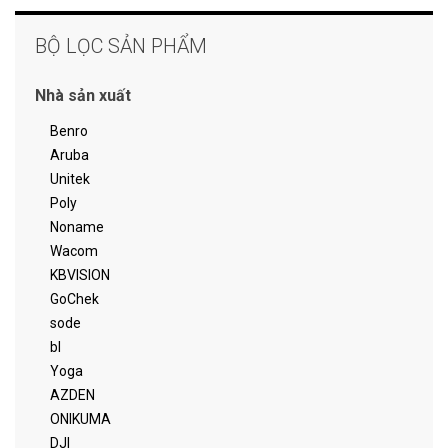
BỘ LỌC SẢN PHẨM
Nhà sản xuất
Benro
Aruba
Unitek
Poly
Noname
Wacom
KBVISION
GoChek
sode
bl
Yoga
AZDEN
ONIKUMA
DJI