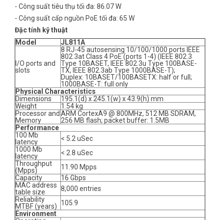
- Công suất tiêu thụ tối đa: 86.07 W
- Công suất cấp nguồn PoE tối đa: 65 W
Đặc tính kỹ thuật
Model
JL811A
8 RJ-45 autosensing 10/100/1000 ports IEEE
802.3at Class 4 PoE (ports 1-4) (IEEE 802.3
I/O ports and
Type 10BASET, IEEE 802.3u Type 100BASE-
slots
TX, IEEE 802.3ab Type 1000BASE-T);
Duplex: 10BASET/100BASETX: half or full;
1000BASE-T: full only
Physical Characteristics
Dimensions
195.1(d) x 245.1(w) x 43.9(h) mm
Weight
1.54 kg
Processor and
ARM CortexA9 @ 800MHz, 512 MB SDRAM,
Memory
256 MB flash; packet buffer: 1.5MB
Performance
100 Mb
< 5.2 uSec
latency
1000 Mb
< 2.8 uSec
latency
Throughput
11.90 Mpps
(Mpps)
Capacity
16 Gbps
MAC address
8,000 entries
table size
Reliability
105.9
MTBF (years)
Environment