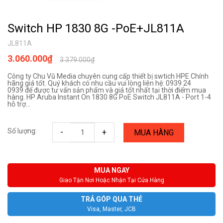
Switch HP 1830 8G -PoE+JL811A
JL811A
3.060.000₫
3.379.000₫
Công ty Chu Vũ Media chuyên cung cấp thiết bị swtich HPE Chính
hãng giá tốt. Quý khách có nhu cầu vui lòng liên hệ: 0939 24
0939 để được tư vấn sản phẩm và giá tốt nhất tại thời điểm mua
hàng. HP Aruba Instant On 1830 8G PoE Switch JL811A - Port 1-4
hỗ trợ...
Số lượng:
-
+
MUA HÀNG
MUA NGAY
Giao Tận Nơi Hoặc Nhận Tại Cửa Hàng
TRẢ GÓP QUA THẺ
Visa, Master, JCB