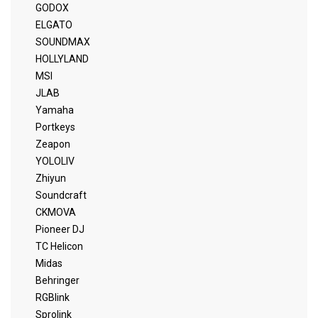
GODOX
ELGATO
SOUNDMAX
HOLLYLAND
MSI
JLAB
Yamaha
Portkeys
Zeapon
YOLOLIV
Zhiyun
Soundcraft
CKMOVA
Pioneer DJ
TC Helicon
Midas
Behringer
RGBlink
Sprolink