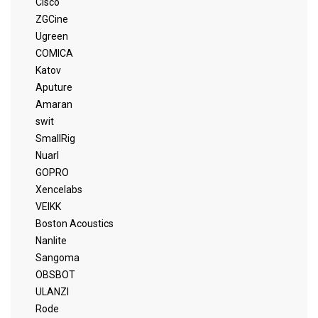
Cisco
ZGCine
Ugreen
COMICA
Katov
Aputure
Amaran
swit
SmallRig
Nuarl
GOPRO
Xencelabs
VEIKK
Boston Acoustics
Nanlite
Sangoma
OBSBOT
ULANZI
Rode