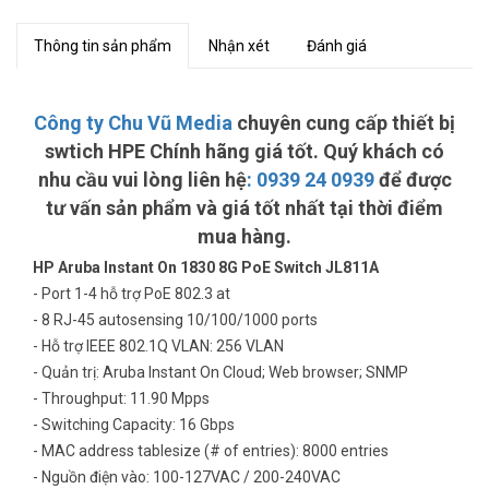
Thông tin sản phẩm
Nhận xét
Đánh giá
Công ty Chu Vũ Media
chuyên cung cấp thiết bị
swtich HPE Chính hãng giá tốt. Quý khách có
nhu cầu vui lòng liên hệ
:
0939 24 0939
để được
tư vấn sản phẩm và giá tốt nhất tại thời điểm
mua hàng.
HP Aruba Instant On 1830 8G PoE Switch JL811A
- Port 1-4 hỗ trợ PoE 802.3 at
- 8 RJ-45 autosensing 10/100/1000 ports
- Hỗ trợ IEEE 802.1Q VLAN: 256 VLAN
- Quản trị: Aruba Instant On Cloud; Web browser; SNMP
- Throughput: 11.90 Mpps
- Switching Capacity: 16 Gbps
- MAC address tablesize (# of entries): 8000 entries
- Nguồn điện vào: 100-127VAC / 200-240VAC