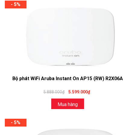
- 5%
Bộ phát WiFi Aruba Instant On AP15 (RW) R2X06A
5.888.000₫
5.599.000₫
Mua hàng
- 5%