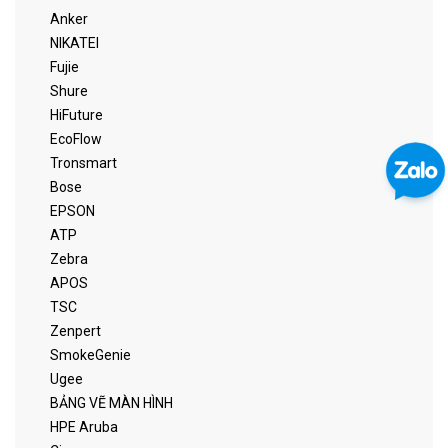
Anker
NIKATEI
Fujie
Shure
HiFuture
EcoFlow
Tronsmart
Bose
EPSON
ATP
Zebra
APOS
TSC
Zenpert
SmokeGenie
Ugee
BẢNG VẼ MÀN HÌNH
HPE Aruba