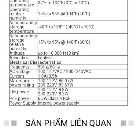
Operating
32°F to 104°F (0°C to 40°C)
temperature
Operating
relative
15% to 95% @ 104°F (40°C)
humidity
Nonoperating/
storage
-40°F to 158°F (-40°C to 70°C)
temperature
Nonoperating/
storage
15% to 95% @ 140°F (60°C)
relative
humidity
Altitude
up to 10,000 ft (3 km)
Acoustics
Fanless
Electrical Characteristics
Frequency
50Hz/60Hz
AC voltage
100-127VAC / 200- 240VAC
Current
1.0A/0.5A
Maximum
100-127V: 86.07W
power rating
200-220V: 83.67W
100-127V: 8.3W
Idle power
200-220V: 8.2W
PoE power
65 W Class 4 PoE
Power Supply
Internal power supply
SẢN PHẨM LIÊN QUAN