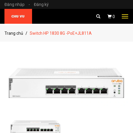
Đăng nhập
-
Đăng ký
Tog
0
navi
Trang chủ
Switch HP 1830 8G -PoE+JL811A