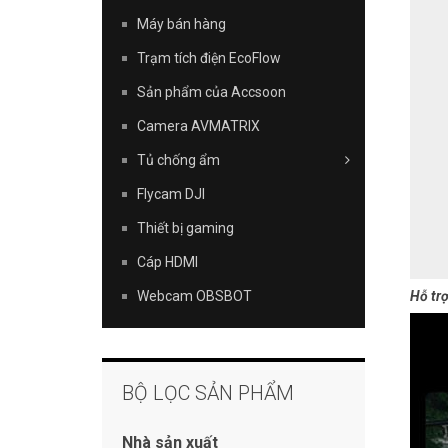
Máy bán hàng
Trạm tích điện EcoFlow
Sản phẩm của Accsoon
Camera AVMATRIX
Tủ chống ẩm
Flycam DJI
Thiết bị gaming
Cáp HDMI
Hỗ trợ
Webcam OBSBOT
BỘ LỌC SẢN PHẨM
Nhà sản xuất