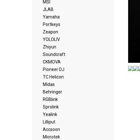
MSI
JLAB
Yamaha
Portkeys
Zeapon
YOLOLIV
Zhiyun
Soundcraft
CKMOVA
Pioneer DJ
TC Helicon
Midas
Behringer
RGBlink
Sprolink
Yealink
Lilliput
Accsoon
Microtek