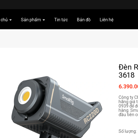
 chủ
Sản phẩm
Tin tức
Bản đồ
Liên hệ
Đèn R
3618
6.390.
Công ty C
hãng giá t
0939 để đ
hàng. Sma
đầu tiên c
Số lượng: