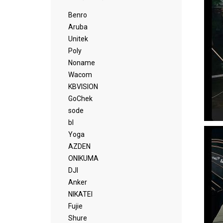
Benro
Aruba
Unitek
Poly
Noname
Wacom
KBVISION
GoChek
sode
bl
Yoga
AZDEN
ONIKUMA
DJI
Anker
NIKATEI
Fujie
Shure