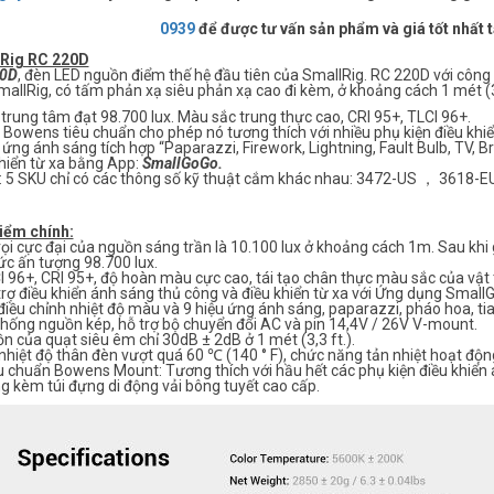
0939
để được tư vấn sản phẩm và giá tốt nhất 
Rig RC 220D
20D
, đèn LED nguồn điểm thế hệ đầu tiên của SmallRig. RC 220D với công
allRig, có tấm phản xạ siêu phản xạ cao đi kèm, ở khoảng cách 1 mét (3,
 trung tâm đạt 98.700 lux. Màu sắc trung thực cao, CRI 95+, TLCI 96+.
Bowens tiêu chuẩn cho phép nó tương thích với nhiều phụ kiện điều khi
 ứng ánh sáng tích hợp “Paparazzi, Firework, Lightning, Fault Bulb, TV, B
khiển từ xa bằng App:
SmallGoGo.
 : 5 SKU chỉ có các thông số kỹ thuật cắm khác nhau: 3472-US ， 361
iểm chính:
rọi cực đại của nguồn sáng trần là 10.100 lux ở khoảng cách 1m. Sau kh
ức ấn tượng 98.700 lux.
I 96+, CRI 95+, độ hoàn màu cực cao, tái tạo chân thực màu sắc của vật 
trợ điều khiển ánh sáng thủ công và điều khiển từ xa với Ứng dụng Smal
iều chỉnh nhiệt độ màu và 9 hiệu ứng ánh sáng, paparazzi, pháo hoa, tia 
thống nguồn kép, hỗ trợ bộ chuyển đổi AC và pin 14,4V / 26V V-mount.
ồn của quạt siêu êm chỉ 30dB ± 2dB ở 1 mét (3,3 ft.).
 nhiệt độ thân đèn vượt quá 60 ℃ (140 ° F), chức năng tản nhiệt hoạt độn
u chuẩn Bowens Mount: Tương thích với hầu hết các phụ kiện điều khiển 
g kèm túi đựng di động vải bông tuyết cao cấp.