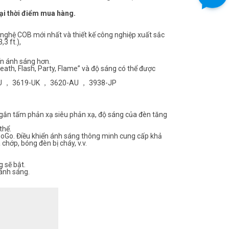
tại thời điểm mua hàng.
 nghệ COB mới nhất và thiết kế công nghiệp xuất sắc
3 ft.),
ển ánh sáng hơn.
reath, Flash, Party, Flame” và độ sáng có thể được
8-EU ， 3619-UK ， 3620-AU ， 3938-JP
i gắn tấm phản xạ siêu phản xạ, độ sáng của đèn tăng
thể.
lGoGo. Điều khiển ánh sáng thông minh cung cấp khả
chớp, bóng đèn bị cháy, v.v.
g sẽ bật.
ánh sáng.