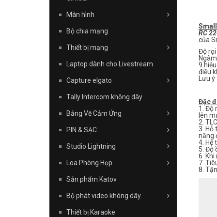
Màn hình
Small
Bộ chia mạng
RC 2
của Sm
Thiết bị mạng
Độ rọi
Ngàm 
Laptop dành cho Livestream
9 hiệu
điều 
Lưu ý
Capture elgato
Tally Intercom không dây
Đặc đ
1. Độ 
Bảng Vẽ Cảm Ứng
lên m
2. TLC
3. Hỗ 
PIN & SẠC
năng đ
4. Hệ 
Studio Lightning
5. Độ 
6. Khi
7. Tiê
Loa Phòng Họp
8. Tặn
Sản phẩm Katov
Bộ phát video không dây
Thiết bị Karaoke