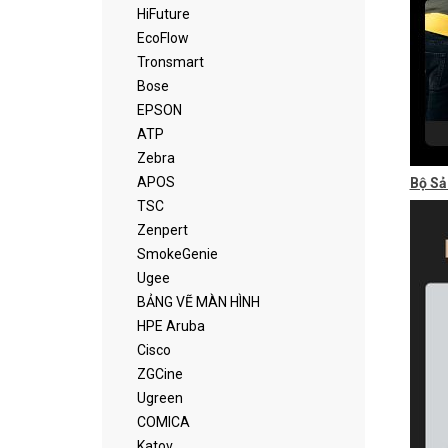
HiFuture
EcoFlow
Tronsmart
Bose
EPSON
ATP
Zebra
APOS
Bộ S
TSC
Zenpert
SmokeGenie
Ugee
BẢNG VẼ MÀN HÌNH
HPE Aruba
Cisco
ZGCine
Ugreen
COMICA
Katov