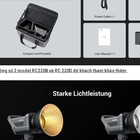
ông số 2 model RC220B và RC 220D để khách tham khảo thêm: