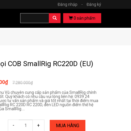
Đăng nhập
-
Đăng ký
0
sản phẩm
ọi COB SmallRig RC220D (EU)
000₫
7.280.000₫
hu Vũ chuyên cung cấp sản phẩm của SmallRig chính
ốt. Quý khách có nhu cầu vui lòng liên hệ: 0939 24
ược tư vấn sản phẩm và giá tốt nhất tại thời điểm mua
llRig RC 220D RC 220D, đèn LED nguồn điểm thế hệ
ủa SmallRig....
-
+
MUA HÀNG