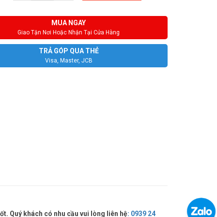
MUA NGAY
Giao Tận Nơi Hoặc Nhận Tại Cửa Hàng
TRẢ GÓP QUA THẺ
Visa, Master, JCB
t. Quý khách có nhu cầu vui lòng liên hệ
:
0939 24