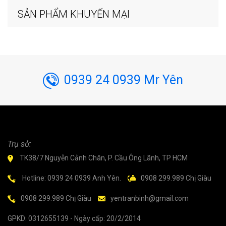
SẢN PHẨM KHUYẾN MẠI
0939 24 0939 Mr Yên
Trụ sở:
TK38/7 Nguyễn Cảnh Chân, P. Cầu Ông Lãnh, TP HCM
Hotline: 0939 24 0939 Anh Yên.
0908 299.989 Chị Giàu
0908 299.989 Chị Giàu
yentranbinh@gmail.com
GPKD: 0312655139 - Ngày cấp: 20/2/2014