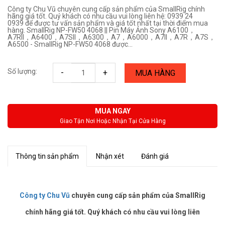
Công ty Chu Vũ chuyên cung cấp sản phẩm của SmallRig chính
hãng giá tốt. Quý khách có nhu cầu vui lòng liên hệ: 0939 24
0939 để được tư vấn sản phẩm và giá tốt nhất tại thời điểm mua
hàng. SmallRig NP-FW50 4068 || Pin Máy Ảnh Sony A6100，
A7RII，A6400，A7SII，A6300，A7，A6000，A7II，A7R，A7S，
A6500 - SmallRig NP-FW50 4068 được...
Số lượng:
-
+
MUA HÀNG
MUA NGAY
Giao Tận Nơi Hoặc Nhận Tại Cửa Hàng
Thông tin sản phẩm
Nhận xét
Đánh giá
Công ty Chu Vũ
chuyên cung cấp sản phẩm của SmallRig
chính hãng giá tốt. Quý khách có nhu cầu vui lòng liên