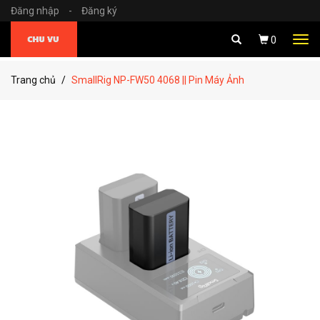
Đăng nhập
-
Đăng ký
Tog
0
navi
Trang chủ
SmallRig NP-FW50 4068 || Pin Máy Ảnh