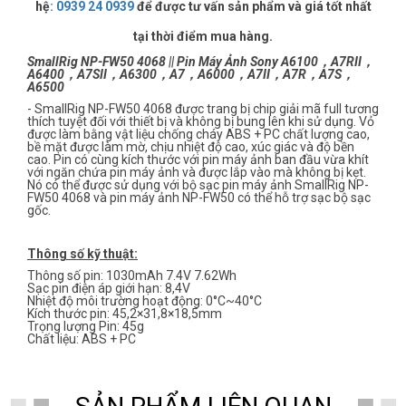
hệ
:
0939 24 0939
để được tư vấn sản phẩm và giá tốt nhất
tại thời điểm mua hàng.
SmallRig NP-FW50 4068 || Pin Máy Ảnh Sony A6100，A7RII，
A6400，A7SII，A6300，A7，A6000，A7II，A7R，A7S，
A6500
- SmallRig NP-FW50 4068 được trang bị chip giải mã full tương
thích tuyệt đối với thiết bị và không bị bung lên khi sử dụng. Vỏ
được làm bằng vật liệu chống cháy ABS + PC chất lượng cao,
bề mặt được làm mờ, chịu nhiệt độ cao, xúc giác và độ bền
cao. Pin có cùng kích thước với pin máy ảnh ban đầu vừa khít
với ngăn chứa pin máy ảnh và được lắp vào mà không bị kẹt.
Nó có thể được sử dụng với bộ sạc pin máy ảnh SmallRig NP-
FW50 4068 và pin máy ảnh NP-FW50 có thể hỗ trợ sạc bộ sạc
gốc.
Thông số kỹ thuật:
Thông số pin: 1030mAh 7.4V 7.62Wh
Sạc pin điện áp giới hạn: 8,4V
Nhiệt độ môi trường hoạt động: 0°C~40°C
Kích thước pin: 45,2×31,8×18,5mm
Trọng lượng Pin: 45g
Chất liệu: ABS + PC