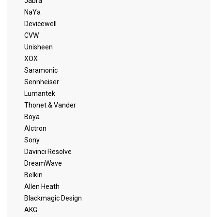
Jabra
NaYa
Devicewell
CVW
Unisheen
XOX
Saramonic
Sennheiser
Lumantek
Thonet & Vander
Boya
Alctron
Sony
Davinci Resolve
DreamWave
Belkin
Allen Heath
Blackmagic Design
AKG