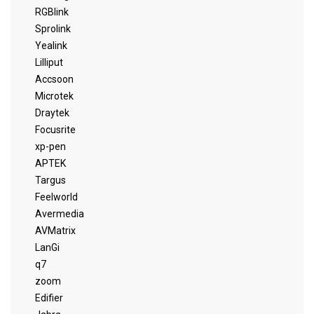
RGBlink
Sprolink
Yealink
Lilliput
Accsoon
Microtek
Draytek
Focusrite
xp-pen
APTEK
Targus
Feelworld
Avermedia
AVMatrix
LanGi
q7
zoom
Edifier