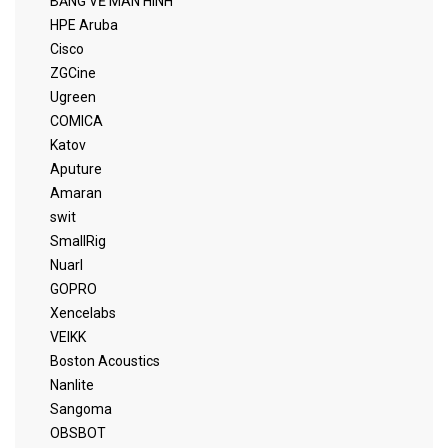
BẢNG VẼ MÀN HÌNH
HPE Aruba
Cisco
ZGCine
Ugreen
COMICA
Katov
Aputure
Amaran
swit
SmallRig
Nuarl
GOPRO
Xencelabs
VEIKK
Boston Acoustics
Nanlite
Sangoma
OBSBOT