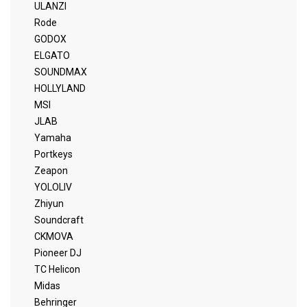
ULANZI
Rode
GODOX
ELGATO
SOUNDMAX
HOLLYLAND
MSI
JLAB
Yamaha
Portkeys
Zeapon
YOLOLIV
Zhiyun
Soundcraft
CKMOVA
Pioneer DJ
TC Helicon
Midas
Behringer