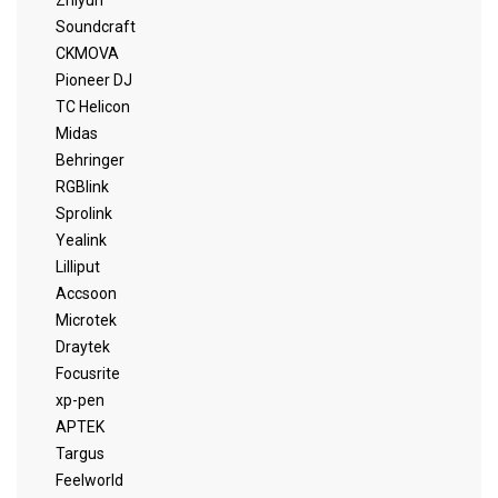
Zhiyun
Soundcraft
CKMOVA
Pioneer DJ
TC Helicon
Midas
Behringer
RGBlink
Sprolink
Yealink
Lilliput
Accsoon
Microtek
Draytek
Focusrite
xp-pen
APTEK
Targus
Feelworld