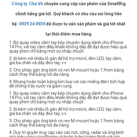
Công ty Chu Vũ
chuyên cung cấp sản phẩm của SmallRig
chính hãng giá tốt. Quý khách có nhu cầu vui lòng liên
hệ
:
0939 24 0939
để được tư vấn sản phẩm và giá tốt nhất
tại thời điểm mua hàng
1. Bộ quay video cầm tay kép chuyên dụng dành cho iPhone
14 Pro, với tay cầm điều khiển không dây để đạt được hiệu quả
quay phim chỉ bằng một cú nhấp chuột.
2. Đi kèm với nhiều lỗ gắn để hỗ trợ micrô, đèn LED, tay cầm,
giá ba chân và dây đeo tay, v.v.
3. Cho phép gắn ống kính có ren M-mount hoặc 17mm bằng
cách thay thế bảng nối đa năng.
4. Khung hoàn toàn bằng kim loại với các miếng đệm tích hợp
để chống trầy xước và giảm rung.
1. Bộ quay video cầm tay kép chuyên dụng dành cho iPhone
14 Pro, với tay cầm điều khiển không dây để đạt được hiệu quả
quay phim chỉ bằng một cú nhấp chuột.
2. Đi kèm với nhiều lỗ gắn để hỗ trợ micrô, đèn LED, tay cầm,
giá ba chân và dây đeo tay, v.v.
3. Cho phép gắn ống kính có ren M-mount hoặc 17mm bằng
cách thay thế bảng nối đa năng.
4. Duy trì quyền truy cập vào các nút, cổng, radar và ống kính
góc siêu rộng của iPhone và hoàn toàn tương thích với các