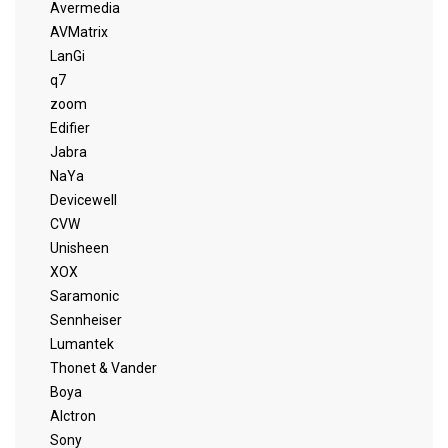
Avermedia
AVMatrix
LanGi
q7
zoom
Edifier
Jabra
NaYa
Devicewell
CVW
Unisheen
XOX
Saramonic
Sennheiser
Lumantek
Thonet & Vander
Boya
Alctron
Sony