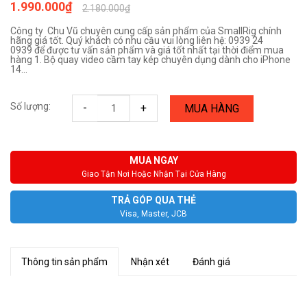
1.990.000₫
2.180.000₫
Công ty Chu Vũ chuyên cung cấp sản phẩm của SmallRig chính
hãng giá tốt. Quý khách có nhu cầu vui lòng liên hệ: 0939 24
0939 để được tư vấn sản phẩm và giá tốt nhất tại thời điểm mua
hàng 1. Bộ quay video cầm tay kép chuyên dụng dành cho iPhone
14...
Số lượng:
-
+
MUA HÀNG
MUA NGAY
Giao Tận Nơi Hoặc Nhận Tại Cửa Hàng
TRẢ GÓP QUA THẺ
Visa, Master, JCB
Thông tin sản phẩm
Nhận xét
Đánh giá