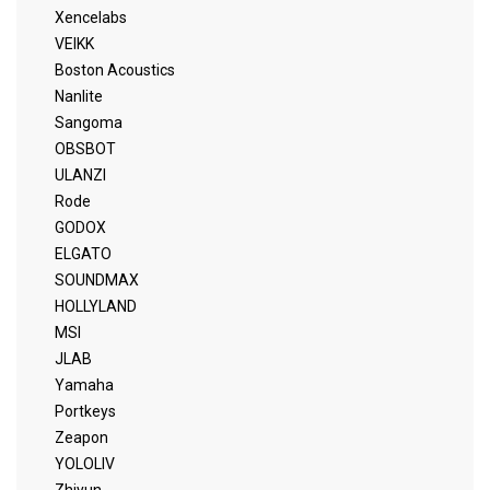
Xencelabs
VEIKK
Boston Acoustics
Nanlite
Sangoma
OBSBOT
ULANZI
Rode
GODOX
ELGATO
SOUNDMAX
HOLLYLAND
MSI
JLAB
Yamaha
Portkeys
Zeapon
YOLOLIV