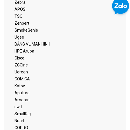
Zebra
APOS
TSC
Zenpert
SmokeGenie
Ugee
BẢNG VẼ MÀN HÌNH
HPE Aruba
Cisco
ZGCine
Ugreen
COMICA
Katov
Aputure
Amaran
swit
SmallRig
Nuarl
GOPRO