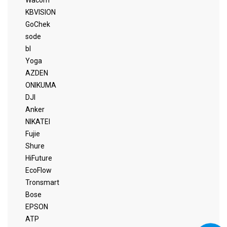
Wacom
KBVISION
GoChek
sode
bl
Yoga
AZDEN
ONIKUMA
DJI
Anker
NIKATEI
Fujie
Shure
HiFuture
EcoFlow
Tronsmart
Bose
EPSON
ATP