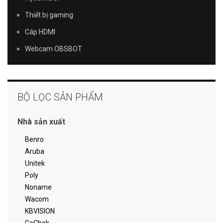
Thiết bị gaming
Cáp HDMI
Webcam OBSBOT
BỘ LỌC SẢN PHẨM
Nhà sản xuất
Benro
Aruba
Unitek
Poly
Noname
Wacom
KBVISION