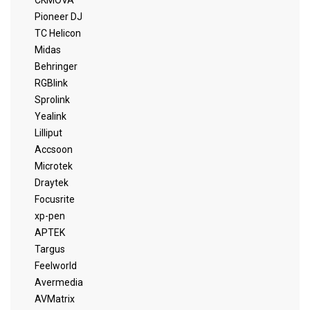
CKMOVA
Pioneer DJ
TC Helicon
Midas
Behringer
RGBlink
Sprolink
Yealink
Lilliput
Accsoon
Microtek
Draytek
Focusrite
xp-pen
APTEK
Targus
Feelworld
Avermedia
AVMatrix