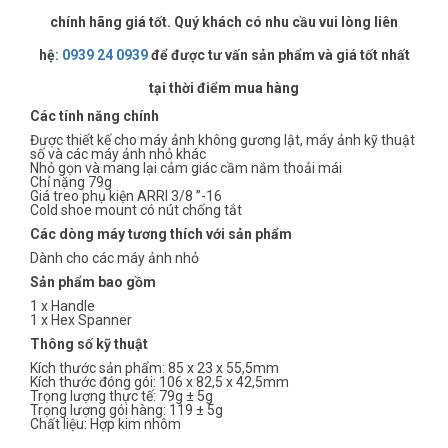
chính hãng giá tốt. Quý khách có nhu cầu vui lòng liên
hệ
:
0939 24 0939
để được tư vấn sản phẩm và giá tốt nhất
tại thời điểm mua hàng
Các tính năng chính
Được thiết kế cho máy ảnh không gương lật, máy ảnh kỹ thuật
số và các máy ảnh nhỏ khác
Nhỏ gọn và mang lại cảm giác cầm nắm thoải mái
Chỉ nặng 79g
Giá treo phụ kiện ARRI 3/8 ”-16
Cold shoe mount có nút chống tắt
Các dòng máy tương thích với sản phẩm
Dành cho các máy ảnh nhỏ
Sản phẩm bao gồm
1 x Handle
1 x Hex Spanner
Thông số kỹ thuật
Kích thước sản phẩm: 85 x 23 x 55,5mm
Kích thước đóng gói: 106 x 82,5 x 42,5mm
Trọng lượng thực tế: 79g ± 5g
Trọng lượng gói hàng: 119 ± 5g
Chất liệu: Hợp kim nhôm