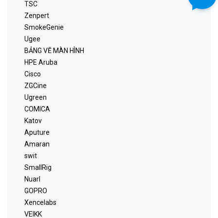
TSC
Zenpert
SmokeGenie
Ugee
BẢNG VẼ MÀN HÌNH
HPE Aruba
Cisco
ZGCine
Ugreen
COMICA
Katov
Aputure
Amaran
swit
SmallRig
Nuarl
GOPRO
Xencelabs
VEIKK