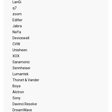
LanGi
q7
zoom
Edifier
Jabra
NaYa
Devicewell
CVW
Unisheen
XOX
Saramonic
Sennheiser
Lumantek
Thonet & Vander
Boya
Alctron
Sony
Davinci Resolve
DreamWave