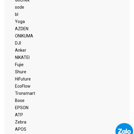
GoChek
sode
bl
Yoga
AZDEN
ONIKUMA
DJI
Anker
NIKATEI
Fujie
Shure
HiFuture
EcoFlow
Tronsmart
Bose
EPSON
ATP
Zebra
APOS