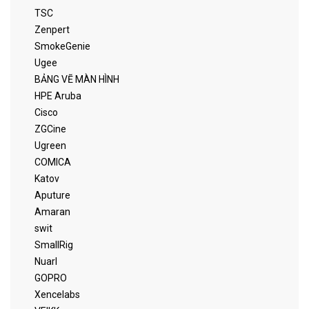
TSC
Zenpert
SmokeGenie
Ugee
BẢNG VẼ MÀN HÌNH
HPE Aruba
Cisco
ZGCine
Ugreen
COMICA
Katov
Aputure
Amaran
swit
SmallRig
Nuarl
GOPRO
Xencelabs