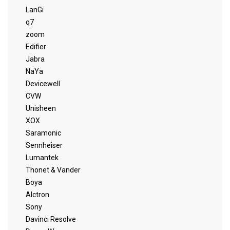
LanGi
q7
zoom
Edifier
Jabra
NaYa
Devicewell
CVW
Unisheen
XOX
Saramonic
Sennheiser
Lumantek
Thonet & Vander
Boya
Alctron
Sony
Davinci Resolve