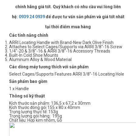
chính hãng giá tốt. Quý khách có nhu cầu vui lòng liên
hệ
:
0939 24 0939
để được tư vấn sản phẩm và giá tốt nhất
tại thời điểm mua hàng
Các tính năng chính
ARRI Locating Handle with Brand-New Dark Olive Finish
Attaches to Select Cages/Supports via ARRI 3/8“-16 Screw
1/4″-20 & 3/8″-16 & ARRI 3/8″-16 Accessory Threads
Built-In Cold Shoe Mounts
Aluminum Alloy & Wood Material
Các dòng máy tương thích với sản phẩm
Select Cages/Supports Features ARRI 3/8”-16 Locating Hole
Sản phẩm bao gồm
1 x Handle
Thông số kỹ thuật
Kích thước sản phẩm: 136,5 x 67,2 x 30mm
Kích thước đóng gói 155 x 80 x 40mm
Trọng lượng thực tế: 153g
Trọng lượng gói hàng: 195g
Chất liệu: Hợp kim nhôm, Gỗ