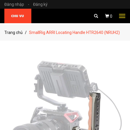
Đăng nhập
-
Đăng ký
Tog
0
navi
Trang chủ
SmallRig ARRI Locating Handle HTR2640 (NRUH2)