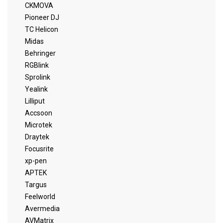
CKMOVA
Pioneer DJ
TC Helicon
Midas
Behringer
RGBlink
Sprolink
Yealink
Lilliput
Accsoon
Microtek
Draytek
Focusrite
xp-pen
APTEK
Targus
Feelworld
Avermedia
AVMatrix