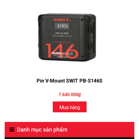
Pin V-Mount SWIT PB-S146S
7.640.000₫
Mua hàng
Danh mục sản phẩm