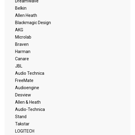
DreamWave
Belkin
Allen Heath
Blackmagic Design
AKG
Microlab
Braven
Harman
Canare
JBL
Audio Technica
FreeMate
Audioengine
Desview
Allen & Heath
Audio-Technica
Stand
Takstar
LOGITECH