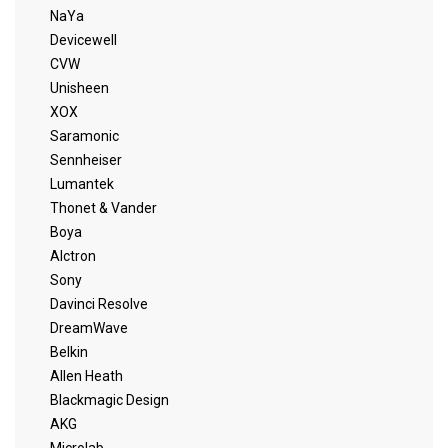
NaYa
Devicewell
CVW
Unisheen
XOX
Saramonic
Sennheiser
Lumantek
Thonet & Vander
Boya
Alctron
Sony
Davinci Resolve
DreamWave
Belkin
Allen Heath
Blackmagic Design
AKG