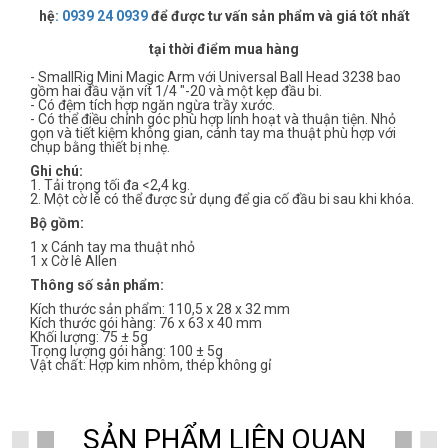
hệ
:
0939 24 0939
để được tư vấn sản phẩm và giá tốt nhất
tại thời điểm mua hàng
- SmallRig Mini Magic Arm với Universal Ball Head 3238 bao
gồm hai đầu vặn vít 1/4 "-20 và một kẹp đầu bi.
- Có đệm tích hợp ngăn ngừa trầy xước.
- Có thể điều chỉnh góc phù hợp linh hoạt và thuận tiện. Nhỏ
gọn và tiết kiệm không gian, cánh tay ma thuật phù hợp với
chụp bằng thiết bị nhẹ.
Ghi chú:
1. Tải trọng tối đa <2,4 kg.
2. Một cờ lê có thể được sử dụng để gia cố đầu bi sau khi khóa.
Bộ gồm:
1 x Cánh tay ma thuật nhỏ
1 x Cờ lê Allen
Thông số sản phẩm:
Kích thước sản phẩm: 110,5 x 28 x 32 mm
Kích thước gói hàng: 76 x 63 x 40 mm
Khối lượng: 75 ± 5g
Trọng lượng gói hàng: 100 ± 5g
Vật chất: Hợp kim nhôm, thép không gỉ
SẢN PHẨM LIÊN QUAN