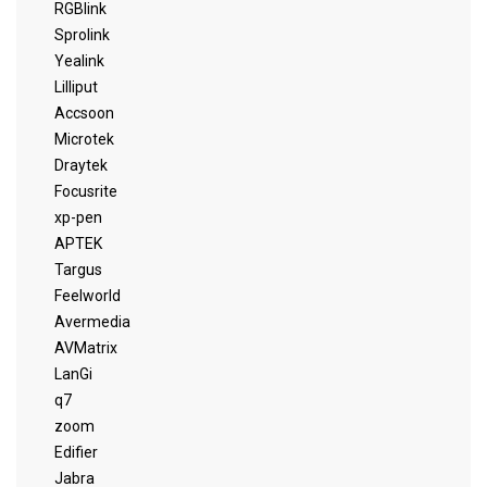
RGBlink
Sprolink
Yealink
Lilliput
Accsoon
Microtek
Draytek
Focusrite
xp-pen
APTEK
Targus
Feelworld
Avermedia
AVMatrix
LanGi
q7
zoom
Edifier
Jabra