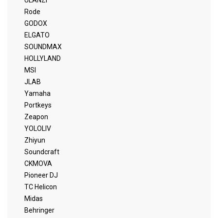
ULANZI
Rode
GODOX
ELGATO
SOUNDMAX
HOLLYLAND
MSI
JLAB
Yamaha
Portkeys
Zeapon
YOLOLIV
Zhiyun
Soundcraft
CKMOVA
Pioneer DJ
TC Helicon
Midas
Behringer