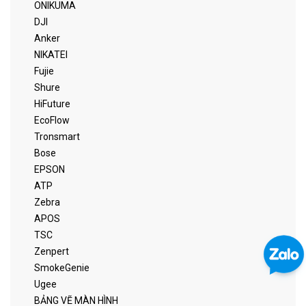
ONIKUMA
DJI
Anker
NIKATEI
Fujie
Shure
HiFuture
EcoFlow
Tronsmart
Bose
EPSON
ATP
Zebra
APOS
TSC
Zenpert
SmokeGenie
Ugee
BẢNG VẼ MÀN HÌNH