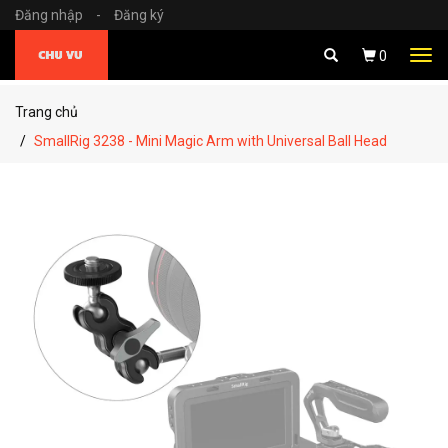
Đăng nhập
-
Đăng ký
Tog
0
navi
Trang chủ
SmallRig 3238 - Mini Magic Arm with Universal Ball Head