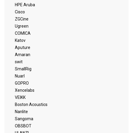
HPE Aruba
Cisco
ZGCine
Ugreen
COMICA
Katov
Aputure
Amaran
swit
SmallRig
Nuarl
GOPRO
Xencelabs
VEIKK
Boston Acoustics
Nanlite
Sangoma
OBSBOT