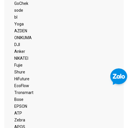
GoChek
sode
bl
Yoga
AZDEN
ONIKUMA
DJI
Anker
NIKATEI
Fujie
Shure
HiFuture
EcoFlow
Tronsmart
Bose
EPSON
ATP
Zebra
APOS