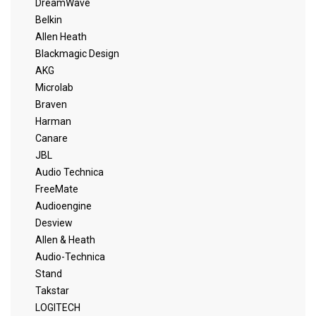
DreamWave
Belkin
Allen Heath
Blackmagic Design
AKG
Microlab
Braven
Harman
Canare
JBL
Audio Technica
FreeMate
Audioengine
Desview
Allen & Heath
Audio-Technica
Stand
Takstar
LOGITECH