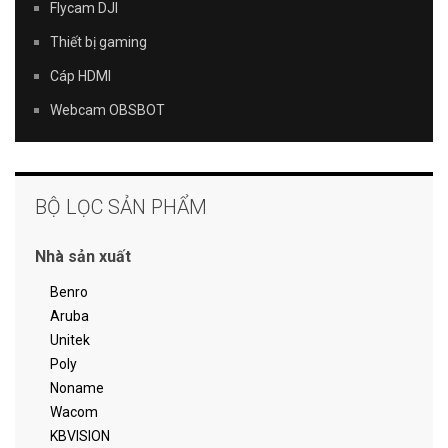
Flycam DJI
Thiết bị gaming
Cáp HDMI
Webcam OBSBOT
BỘ LỌC SẢN PHẨM
Nhà sản xuất
Benro
Aruba
Unitek
Poly
Noname
Wacom
KBVISION