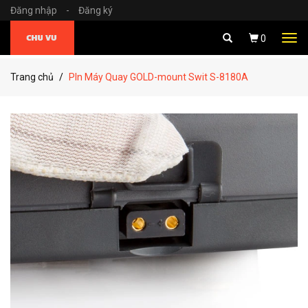
Đăng nhập
-
Đăng ký
Tog
0
navi
Trang chủ
PIn Máy Quay GOLD-mount Swit S-8180A