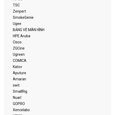
TSC
Zenpert
SmokeGenie
Ugee
BẢNG VẼ MÀN HÌNH
HPE Aruba
Cisco
ZGCine
Ugreen
COMICA
Katov
Aputure
Amaran
swit
SmallRig
Nuarl
GOPRO
Xencelabs