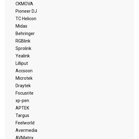
CKMOVA
Pioneer DJ
TC Helicon
Midas
Behringer
RGBlink
Sprolink
Yealink
Lilliput
Accsoon
Microtek
Draytek
Focusrite
xp-pen
APTEK
Targus
Feelworld
Avermedia
AVMatrix