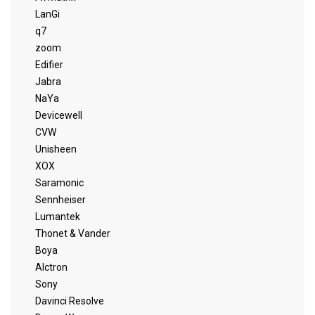
LanGi
q7
zoom
Edifier
Jabra
NaYa
Devicewell
CVW
Unisheen
XOX
Saramonic
Sennheiser
Lumantek
Thonet & Vander
Boya
Alctron
Sony
Davinci Resolve