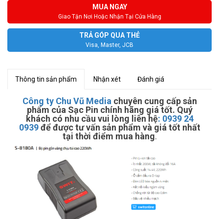
MUA NGAY
Giao Tận Nơi Hoặc Nhận Tại Cửa Hàng
TRẢ GÓP QUA THẺ
Visa, Master, JCB
Thông tin sản phẩm
Nhận xét
Đánh giá
Công ty Chu Vũ Media
chuyên cung cấp sản
phẩm của Sạc Pin chính hãng giá tốt. Quý
khách có nhu cầu vui lòng liên hệ
:
0939 24
0939
để được tư vấn sản phẩm và giá tốt nhất
tại thời điểm mua hàng
.