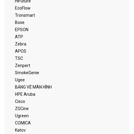
HiFuture
EcoFlow
Tronsmart
Bose
EPSON
ATP
Zebra
APOS
TSC
Zenpert
SmokeGenie
Ugee
BẢNG VẼ MÀN HÌNH
HPE Aruba
Cisco
ZGCine
Ugreen
COMICA
Katov