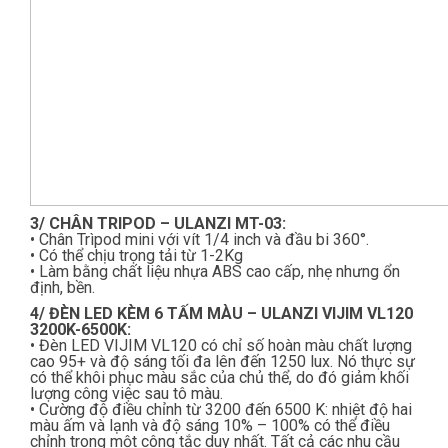
3/ CHÂN TRIPOD – ULANZI MT-03:
• Chân Trìpod mini với vít 1/4 inch và đầu bi 360°.
• Có thể chịu trọng tải từ 1-2Kg
• Làm bằng chất liệu nhựa ABS cao cấp, nhẹ nhưng ổn
định, bền.
4/ ĐÈN LED KÈM 6 TẤM MÀU – ULANZI VIJIM VL120
3200K-6500K:
• Đèn LED VIJIM VL120 có chỉ số hoàn màu chất lượng
cao 95+ và độ sáng tối đa lên đến 1250 lux. Nó thực sự
có thể khôi phục màu sắc của chủ thể, do đó giảm khối
lượng công việc sau tô màu.
• Cường độ điều chỉnh từ 3200 đến 6500 K: nhiệt độ hai
màu ấm và lạnh và độ sáng 10% – 100% có thể điều
chỉnh trong một công tắc duy nhất. Tất cả các nhu cầu