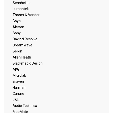
Sennheiser
Lumantek
Thonet & Vander
Boya
Alctron
Sony
Davinci Resolve
DreamWave
Belkin
Allen Heath
Blackmagic Design
AKG
Microlab
Braven
Harman
Canare
JBL
Audio Technica
FreeMate