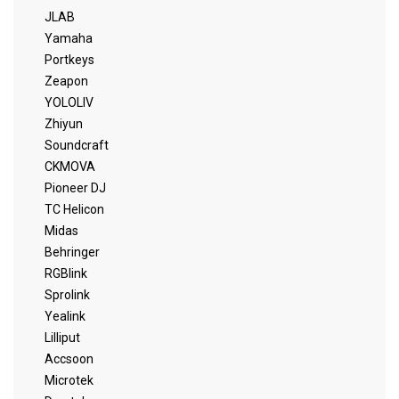
JLAB
Yamaha
Portkeys
Zeapon
YOLOLIV
Zhiyun
Soundcraft
CKMOVA
Pioneer DJ
TC Helicon
Midas
Behringer
RGBlink
Sprolink
Yealink
Lilliput
Accsoon
Microtek