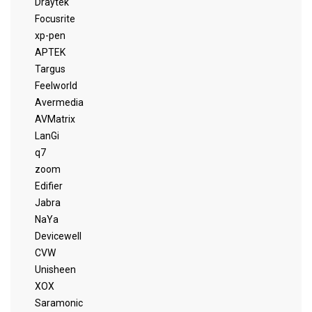
Draytek
Focusrite
xp-pen
APTEK
Targus
Feelworld
Avermedia
AVMatrix
LanGi
q7
zoom
Edifier
Jabra
NaYa
Devicewell
CVW
Unisheen
XOX
Saramonic