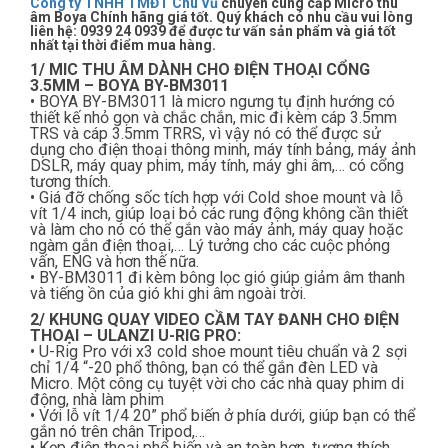
Công ty TNHH TMĐT Chu Vũ
chuyên cung cấp Micro thu
âm Boya Chính hãng giá tốt. Quý khách có nhu cầu vui lòng
liên hệ: 0939 24 0939 để được tư vấn sản phẩm và giá tốt
nhất tại thời điểm mua hàng.
1/ MIC THU ÂM DÀNH CHO ĐIỆN THOẠI CỔNG
3.5MM – BOYA BY-BM3011
• BOYA BY-BM3011 là micro ngưng tụ định hướng có
thiết kế nhỏ gọn và chắc chắn, mic đi kèm cáp 3.5mm
TRS và cáp 3.5mm TRRS, vì vậy nó có thể được sử
dụng cho điện thoại thông minh, máy tính bảng, máy ảnh
DSLR, máy quay phim, máy tính, máy ghi âm,… có cổng
tương thích.
• Giá đỡ chống sốc tích hợp với Cold shoe mount và lỗ
vít 1/4 inch, giúp loại bỏ các rung động không cần thiết
và làm cho nó có thể gắn vào máy ảnh, máy quay hoặc
ngàm gắn điện thoại,… Lý tưởng cho các cuộc phỏng
vấn, ENG và hơn thế nữa.
• BY-BM3011 đi kèm bông lọc gió giúp giảm âm thanh
và tiếng ồn của gió khi ghi âm ngoài trời.
2/ KHUNG QUAY VIDEO CẦM TAY ĐANH CHO ĐIỆN
THOẠI – ULANZI U-RIG PRO:
• U-Rig Pro với x3 cold shoe mount tiêu chuẩn và 2 sợi
chỉ 1/4 “-20 phổ thông, bạn có thể gắn đèn LED và
Micro. Một công cụ tuyệt vời cho các nhà quay phim di
động, nhà làm phim
• Với lỗ vít 1/4 20” phổ biến ở phía dưới, giúp bạn có thể
gắn nó trên chân Tripod,…
• Kẹp điện thoại phổ biến và an toàn hơn, tương thích