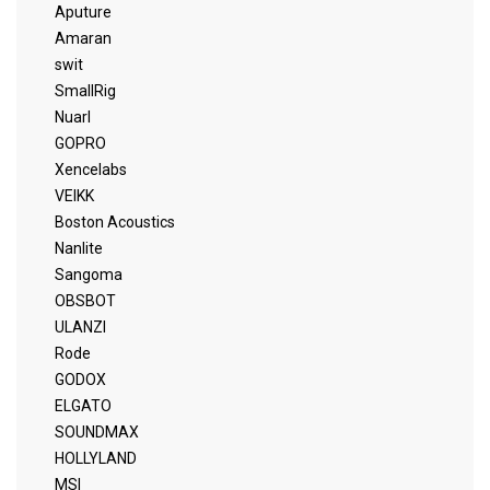
Aputure
Amaran
swit
SmallRig
Nuarl
GOPRO
Xencelabs
VEIKK
Boston Acoustics
Nanlite
Sangoma
OBSBOT
ULANZI
Rode
GODOX
ELGATO
SOUNDMAX
HOLLYLAND
MSI