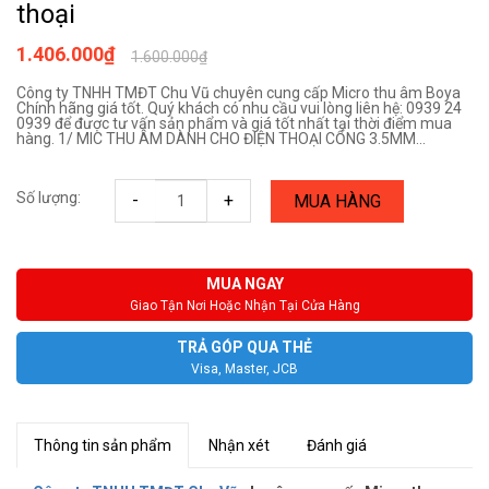
thoại
1.406.000₫
1.600.000₫
Công ty TNHH TMĐT Chu Vũ chuyên cung cấp Micro thu âm Boya
Chính hãng giá tốt. Quý khách có nhu cầu vui lòng liên hệ: 0939 24
0939 để được tư vấn sản phẩm và giá tốt nhất tại thời điểm mua
hàng. 1/ MIC THU ÂM DÀNH CHO ĐIỆN THOẠI CỔNG 3.5MM...
Số lượng:
-
+
MUA HÀNG
MUA NGAY
Giao Tận Nơi Hoặc Nhận Tại Cửa Hàng
TRẢ GÓP QUA THẺ
Visa, Master, JCB
Thông tin sản phẩm
Nhận xét
Đánh giá