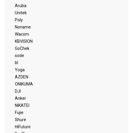
Aruba
Unitek
Poly
Noname
Wacom
KBVISION
GoChek
sode
bl
Yoga
AZDEN
ONIKUMA
DJI
Anker
NIKATEI
Fujie
Shure
HiFuture