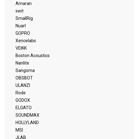
Amaran
swit
SmallRig
Nuarl
GOPRO
Xencelabs
VEIKK
Boston Acoustics
Nanlite
Sangoma
OBSBOT
ULANZI
Rode
GODOX
ELGATO
SOUNDMAX
HOLLYLAND
MSI
JLAB