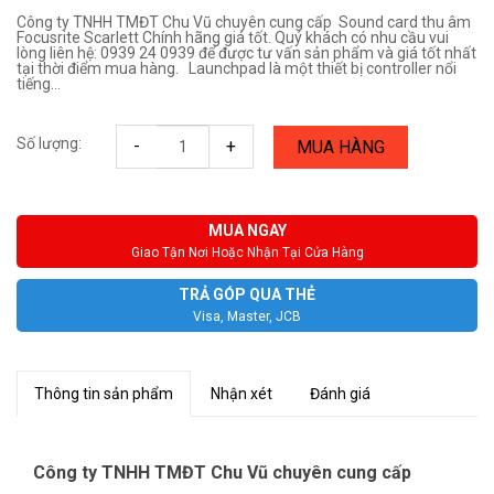
Công ty TNHH TMĐT Chu Vũ chuyên cung cấp Sound card thu âm
Focusrite Scarlett Chính hãng giá tốt. Quý khách có nhu cầu vui
lòng liên hệ: 0939 24 0939 để được tư vấn sản phẩm và giá tốt nhất
tại thời điểm mua hàng. Launchpad là một thiết bị controller nổi
tiếng...
Số lượng:
-
+
MUA HÀNG
MUA NGAY
Giao Tận Nơi Hoặc Nhận Tại Cửa Hàng
TRẢ GÓP QUA THẺ
Visa, Master, JCB
Thông tin sản phẩm
Nhận xét
Đánh giá
Công ty TNHH TMĐT Chu Vũ chuyên cung cấp