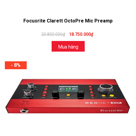
Focusrite Clarett OctoPre Mic Preamp
20.800.000₫
18.750.000₫
Mua hàng
- 8%