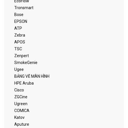
EcoFlow
Tronsmart
Bose
EPSON
ATP
Zebra
APOS
TSC
Zenpert
SmokeGenie
Ugee
BẢNG VẼ MÀN HÌNH
HPE Aruba
Cisco
ZGCine
Ugreen
COMICA
Katov
Aputure