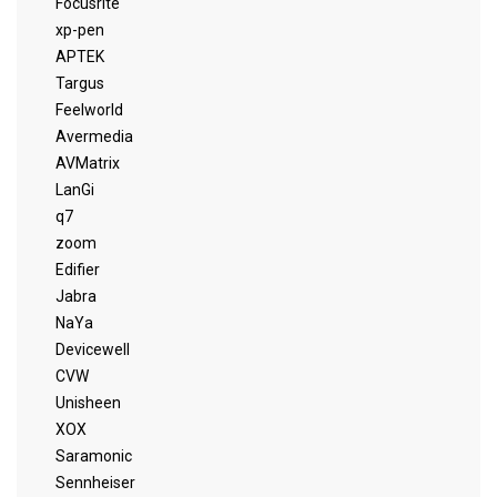
Focusrite
xp-pen
APTEK
Targus
Feelworld
Avermedia
AVMatrix
LanGi
q7
zoom
Edifier
Jabra
NaYa
Devicewell
CVW
Unisheen
XOX
Saramonic
Sennheiser