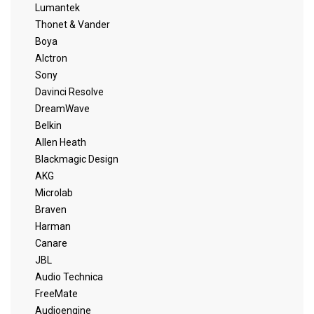
Lumantek
Thonet & Vander
Boya
Alctron
Sony
Davinci Resolve
DreamWave
Belkin
Allen Heath
Blackmagic Design
AKG
Microlab
Braven
Harman
Canare
JBL
Audio Technica
FreeMate
Audioengine