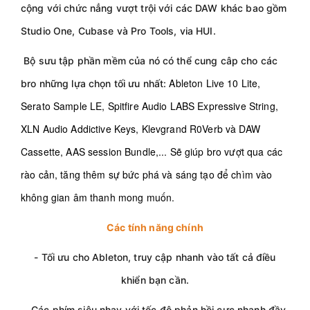
cộng với chức nẳng vượt trội với các DAW khác bao gồm
Studio One, Cubase và Pro Tools, via HUI.
Bộ sưu tập phần mềm của nó có thể cung câp cho các
Ableton Live 10 Lite,
bro những lựa chọn tối ưu nhất:
Serato Sample LE, Spitfire Audio LABS Expressive String,
XLN Audio Addictive Keys, Klevgrand R0Verb và DAW
Cassette, AAS session Bundle,... Sẽ giúp bro vượt qua các
rào cản, tăng thêm sự bức phá và sáng tạo để chìm vào
không gian âm thanh mong muốn.
Các tính năng chính
- Tối ưu cho Ableton, truy cập nhanh vào tất cả điều
khiển bạn cần.
- Các phím siêu nhạy với tốc độ phản hồi cực nhanh đầy