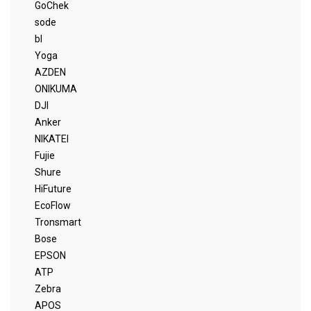
GoChek
sode
bl
Yoga
AZDEN
ONIKUMA
DJI
Anker
NIKATEI
Fujie
Shure
HiFuture
EcoFlow
Tronsmart
Bose
EPSON
ATP
Zebra
APOS