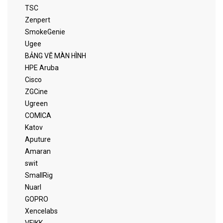
TSC
Zenpert
SmokeGenie
Ugee
BẢNG VẼ MÀN HÌNH
HPE Aruba
Cisco
ZGCine
Ugreen
COMICA
Katov
Aputure
Amaran
swit
SmallRig
Nuarl
GOPRO
Xencelabs
VEIKK