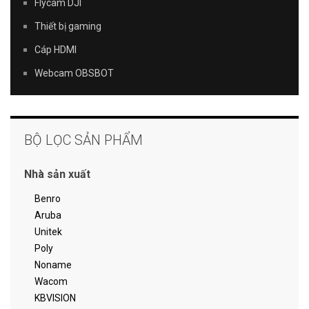
Flycam DJI
Thiết bị gaming
Cáp HDMI
Webcam OBSBOT
BỘ LỌC SẢN PHẨM
Nhà sản xuất
Benro
Aruba
Unitek
Poly
Noname
Wacom
KBVISION