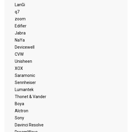
LanGi
q7
zoom
Edifier
Jabra
NaYa
Devicewell
CVW
Unisheen
XOX
Saramonic
Sennheiser
Lumantek
Thonet & Vander
Boya
Alctron
Sony
Davinci Resolve
DreamWave