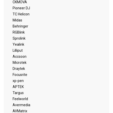
CKMOVA
Pioneer DJ
TC Helicon
Midas
Behringer
RGBlink
Sprolink
Yealink
Lilliput
Accsoon
Microtek
Draytek
Focusrite
xp-pen
APTEK
Targus
Feelworld
Avermedia
AVMatrix