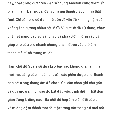
này, hoạt động dựa trên việc sử dụng Ableton cùng với thiết
bị âm thanh bên ngoài để tạo ra âm thanh thật chill và thật
feel. Chỉ cần bro có đam mê còn về vấn đề kinh nghiệm sẽ
không ảnh hưởng nhiều bởi MK3 61 cực kỳ dễ sử dụng, chắc
chắn sẽ nâng cao sự sáng tạo và phá vỡ đi những rào cản
giúp cho các bro nhanh chóng chạm được vào thứ âm
thanh mà mình mong muốn.
Tám chế độ Scale sẽ đưa bro bay vào không gian âm thanh
mới mẻ, bằng cách hoán chuyển các phím được chơi thành
các nốt trong thang âm đã chọn. Chỉ cần chọn ghi chú gốc
và quy mô ưa thích sau đó bắt đầu việc trinh diễn. Thật đơn
giản đúng không nào! Ba chế độ hợp âm biến đổi các phím
và miếng đệm thành một bề mặt tương tác trong đó mọi nốt