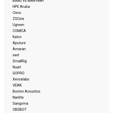
BẢNG VẼ MÀN HÌNH
HPE Aruba
Cisco
ZGCine
Ugreen
COMICA
Katov
Aputure
Amaran
swit
SmallRig
Nuarl
GOPRO
Xencelabs
VEIKK
Boston Acoustics
Nanlite
Sangoma
OBSBOT