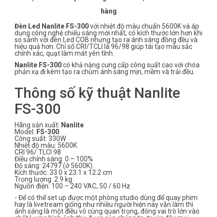
hàng
Đèn Led Nanlite FS-300
với nhiệt độ màu chuẩn 5600K và áp
dụng công nghệ chiếu sáng mới nhất, có kích thước lớn hơn khi
so sánh với đèn Led COB nhưng tạo ra ánh sáng đồng đều và
hiệu quả hơn. Chỉ số CRI/TCLI là 96/98 giúp tái tạo màu sắc
chính xác, quạt làm mát yên tĩnh.
Nanlite FS-300
có khả năng cung cấp công suất cao với chóa
phản xạ đi kèm tạo ra chùm ánh sáng mịn, mềm và trải đều.
Thông số kỹ thuật Nanlite
FS-300
Hãng sản xuất:
Nanlite
Model:
FS-300
Công suất: 330W
Nhiệt độ màu: 5600K
CRI 96/ TLCI 98
Điều chỉnh sáng: 0 – 100%
Độ sáng: 24797 (ở 5600K)
Kích thước: 33.0 x 23.1 x 12.2 cm
Trọng lượng: 2.9 kg
Nguồn điện: 100 – 240 VAC, 50 / 60 Hz
- Để có thể set up được một phòng studio dùng để quay phim
hay là livetream giống như nhiều người hiện nay vẫn làm thì
ánh sáng là một điều vô cùng quan trọng, đóng vai trò lớn vào