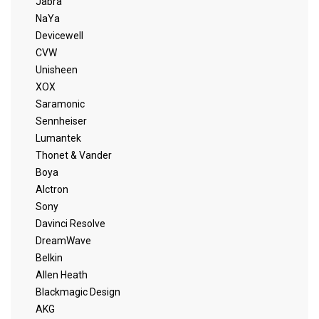
Jabra
NaYa
Devicewell
CVW
Unisheen
XOX
Saramonic
Sennheiser
Lumantek
Thonet & Vander
Boya
Alctron
Sony
Davinci Resolve
DreamWave
Belkin
Allen Heath
Blackmagic Design
AKG