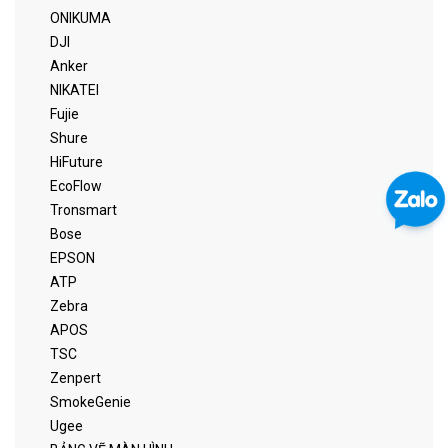
ONIKUMA
DJI
Anker
NIKATEI
Fujie
Shure
HiFuture
EcoFlow
Tronsmart
Bose
EPSON
ATP
Zebra
APOS
TSC
Zenpert
SmokeGenie
Ugee