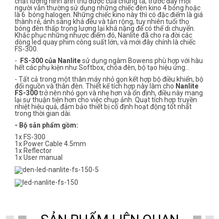
chất lượng hình ảnh thu được của chúng ta, trước đây mọi
người vẫn thường sử dụng những chiếc đèn kino 4 bóng hoặc
là 6 bóng halogen. Những chiếc kino này thì có đặc điểm là giá
thành rẻ, ánh sáng khá đều và tản rộng, tuy nhiên tuổi thọ
bóng đèn thấp trọng lượng lại khá nặng để có thể di chuyển.
Khắc phục những nhược điểm đó, Nanlite đã cho ra đời các
dòng led quay phim công suất lớn, và mới đây chính là chiếc
FS-300.
-
FS-300 của Nanlite
sử dụng ngàm Bowens phù hợp với hàu
hết các phụ kiện như Softbox, chóa đèn, bộ tạo hiệu ứng…
- Tất cả trong một thân máy nhỏ gọn kết hợp bộ điều khiển, bộ
đổi nguồn và thân đèn. Thiết kế tích hợp này làm cho
Nanlite
FS-300
trở nên nhỏ gọn và nhẹ hơn và ổn định, điều này mang
lại sự thuận tiện hơn cho việc chụp ảnh. Quạt tích hợp truyền
nhiệt hiệu quả, đảm bảo thiết bị cố định hoạt động tốt nhất
trong thời gian dài.
- Bộ sản phẩm gồm:
1x FS-300
1x Power Cable 4.5mm
1x Reflector
1x User manual