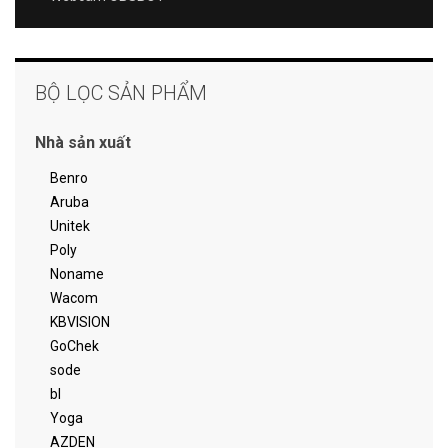
BỘ LỌC SẢN PHẨM
Nhà sản xuất
Benro
Aruba
Unitek
Poly
Noname
Wacom
KBVISION
GoChek
sode
bl
Yoga
AZDEN