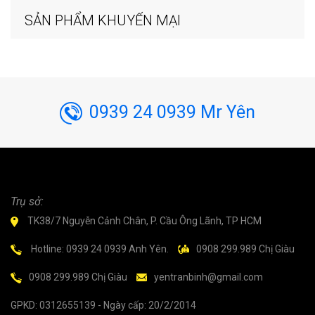
SẢN PHẨM KHUYẾN MẠI
0939 24 0939 Mr Yên
Trụ sở:
TK38/7 Nguyễn Cảnh Chân, P. Cầu Ông Lãnh, TP HCM
Hotline: 0939 24 0939 Anh Yên.
0908 299.989 Chị Giàu
0908 299.989 Chị Giàu
yentranbinh@gmail.com
GPKD: 0312655139 - Ngày cấp: 20/2/2014