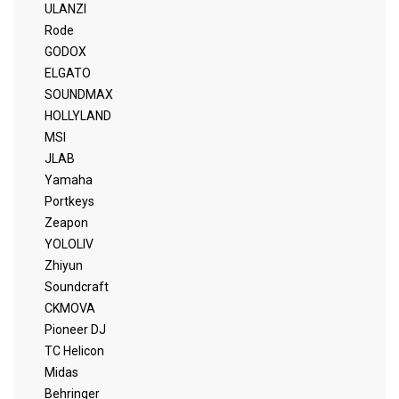
ULANZI
Rode
GODOX
ELGATO
SOUNDMAX
HOLLYLAND
MSI
JLAB
Yamaha
Portkeys
Zeapon
YOLOLIV
Zhiyun
Soundcraft
CKMOVA
Pioneer DJ
TC Helicon
Midas
Behringer