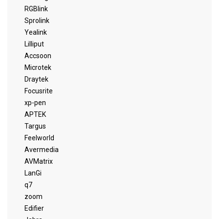
RGBlink
Sprolink
Yealink
Lilliput
Accsoon
Microtek
Draytek
Focusrite
xp-pen
APTEK
Targus
Feelworld
Avermedia
AVMatrix
LanGi
q7
zoom
Edifier