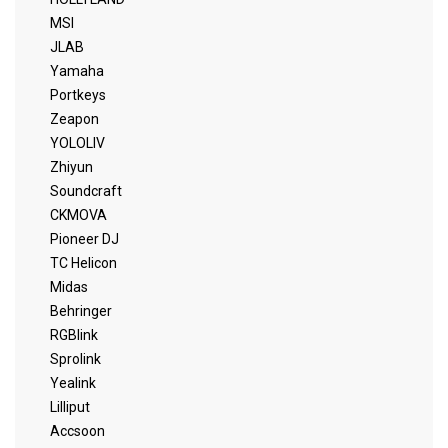
MSI
JLAB
Yamaha
Portkeys
Zeapon
YOLOLIV
Zhiyun
Soundcraft
CKMOVA
Pioneer DJ
TC Helicon
Midas
Behringer
RGBlink
Sprolink
Yealink
Lilliput
Accsoon