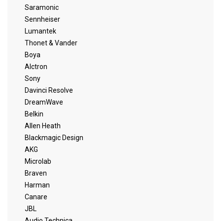
Saramonic
Sennheiser
Lumantek
Thonet & Vander
Boya
Alctron
Sony
Davinci Resolve
DreamWave
Belkin
Allen Heath
Blackmagic Design
AKG
Microlab
Braven
Harman
Canare
JBL
Audio Technica