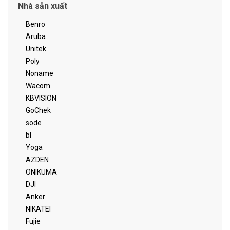
Nhà sản xuất
Benro
Aruba
Unitek
Poly
Noname
Wacom
KBVISION
GoChek
sode
bl
Yoga
AZDEN
ONIKUMA
DJI
Anker
NIKATEI
Fujie