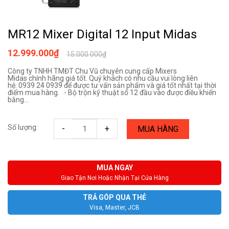
MR12 Mixer Digital 12 Input Midas
12.999.000₫
15.000.000₫
Công ty TNHH TMĐT Chu Vũ chuyên cung cấp Mixers
Midas chính hãng giá tốt. Quý khách có nhu cầu vui lòng liên
hệ: 0939 24 0939 để được tư vấn sản phẩm và giá tốt nhất tại thời
điểm mua hàng. - Bộ trộn kỹ thuật số 12 đầu vào được điều khiển
bằng...
Số lượng:
-
+
MUA HÀNG
MUA NGAY
Giao Tận Nơi Hoặc Nhận Tại Cửa Hàng
TRẢ GÓP QUA THẺ
Visa, Master, JCB