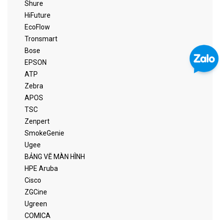
Shure
HiFuture
EcoFlow
Tronsmart
Bose
EPSON
ATP
Zebra
APOS
TSC
Zenpert
SmokeGenie
Ugee
BẢNG VẼ MÀN HÌNH
HPE Aruba
Cisco
ZGCine
Ugreen
COMICA