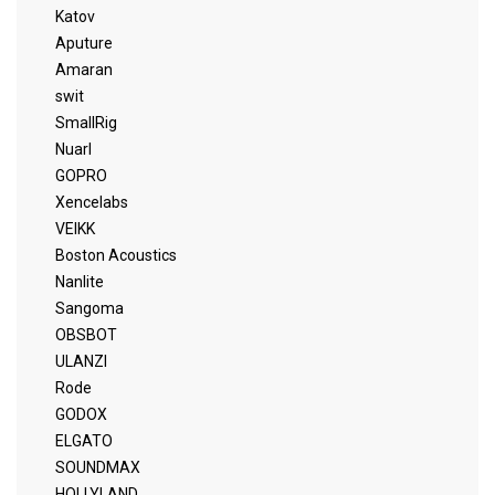
Katov
Aputure
Amaran
swit
SmallRig
Nuarl
GOPRO
Xencelabs
VEIKK
Boston Acoustics
Nanlite
Sangoma
OBSBOT
ULANZI
Rode
GODOX
ELGATO
SOUNDMAX
HOLLYLAND