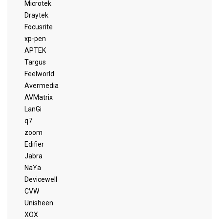
Microtek
Draytek
Focusrite
xp-pen
APTEK
Targus
Feelworld
Avermedia
AVMatrix
LanGi
q7
zoom
Edifier
Jabra
NaYa
Devicewell
CVW
Unisheen
XOX