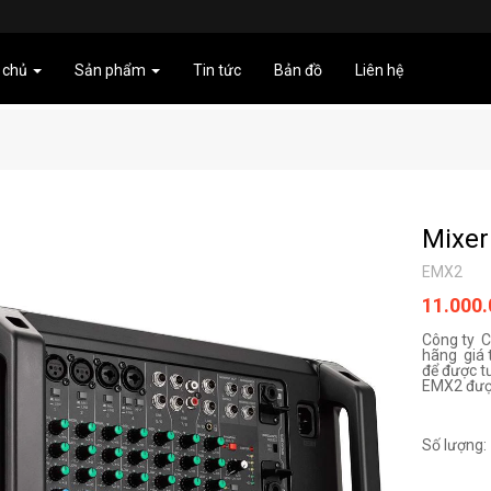
 chủ
Sản phẩm
Tin tức
Bản đồ
Liên hệ
Mixe
EMX2
11.000
Công ty 
hãng giá t
để được t
EMX2 được 
Số lượng: