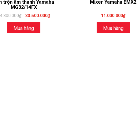
n trộn âm thanh Yamaha
Mixer Yamaha EMX2
MG32/14FX
4.800.000₫
33.500.000₫
11.000.000₫
Mua hàng
Mua hàng