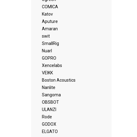
COMICA
Katov
Aputure
Amaran
swit
SmallRig
Nuarl
GOPRO
Xencelabs
VEIKK
Boston Acoustics
Nanlite
Sangoma
OBSBOT
ULANZI
Rode
GODOX
ELGATO