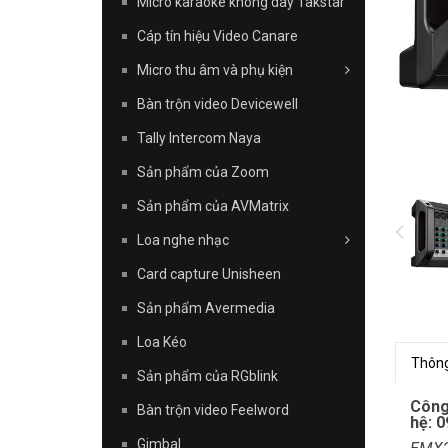
Micro karaoke không dây Takstar
Cáp tín hiệu Video Canare
Micro thu âm và phụ kiện
Bàn trộn video Devicewell
Tally Intercom Naya
Sản phẩm của Zoom
Sản phẩm của AVMatrix
Loa nghe nhạc
Card capture Unisheen
Sản phẩm Avermedia
Loa Kéo
Thông
Sản phẩm của RGblink
Công
Bàn trộn video Feelword
hệ: 0
Gimbal