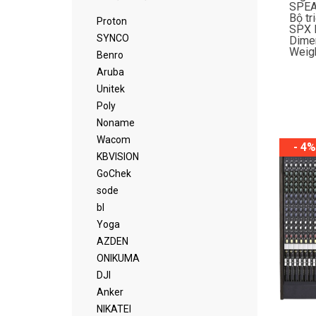
SPEAK
Bộ tr
Proton
SPX 
SYNCO
Dimen
Weigh
Benro
Aruba
Unitek
Poly
Noname
Wacom
- 4%
KBVISION
GoChek
sode
bl
Yoga
AZDEN
ONIKUMA
DJI
Anker
NIKATEI