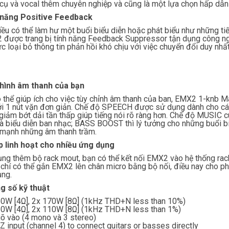
cụ và vocal thêm chuyên nghiệp và cũng là một lựa chọn hấp d
 năng Positive Feedback
iều có thể làm hư một buổi biểu diễn hoặc phát biểu như những ti
được trang bị tính năng Feedback Suppressor tận dụng công ng
ức loại bỏ thông tin phản hồi khó chịu với việc chuyển đổi duy nhất
 hình âm thanh của bạn
 thể giúp ích cho việc tùy chỉnh âm thanh của ban, EMX2 1-knb 
ới 1 nút vặn đơn giản. Chế độ SPEECH được sử dụng dành cho các
giảm bớt dải tần thấp giúp tiếng nói rõ ràng hơn. Chế độ MUSIC
à biểu diễn ban nhạc; BASS BOOST thì lý tưởng cho những buổi bi
mạnh những âm thanh trầm.
p linh hoạt cho nhiều ứng dụng
ng thêm bộ rack mout, bạn có thể kết nối EMX2 vào hệ thống ra
chí có thể gắn EMX2 lên chân micro bằng bộ nối, điều nay cho ph
ng.
g số kỹ thuật
0W [4Ω], 2x 170W [8Ω] (1kHz THD+N less than 10%)
0W [4Ω], 2x 110W [8Ω] (1kHz THD+N less than 1%)
õ vào (4 mono và 3 stereo)
Z input (channel 4) to connect guitars or basses directly