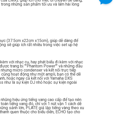
 của EMX2 giúp ích cho việc di chuyển dễ dàng,
trong những sản phẩm tối ưu và làm hài lòng
 mực (37.5cm x22cm x15cm), giúp dễ dàng để
ộng sẽ giúp ích rất nhiều trong việc set up hệ
 kèm với nhạc cụ, hay phát biểu đi kèm với nhạc
 được trang bị ""Phantom Power"" và những đầu
 nhưng micro condenser và kết nối trực tiếp
X cũng hoạt động như một ampli, bạn có thể dễ
anh, hoặc ngay cả kết nối với Yamaha DXS
ss như là sự kiện DJ nhỏ hoặc sự kiện ngoài
n nhũng hiệu ứng tiếng vang cao cấp để tạo nên
oán tiếng vang đó, chỉ với 1 nút vặn 1 cách dễ
những sảnh lớn, PLATE giả lập tiếng vàng theo xu
hanh quen thuộc cho biểu diễn, ECHO tạo cho