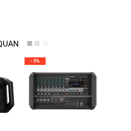
 QUAN
- 3%