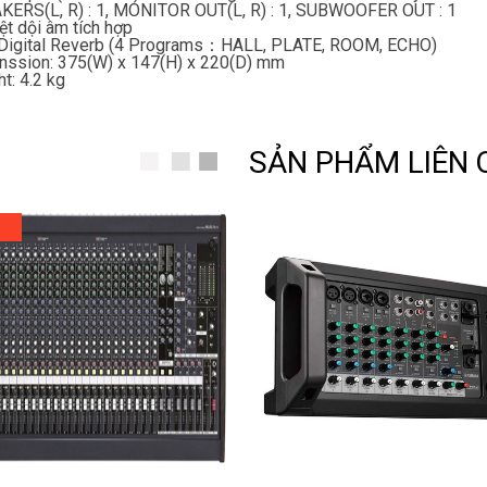
ERS(L, R) : 1, MONITOR OUT(L, R) : 1, SUBWOOFER OUT : 1
iệt dội âm tích hợp
Digital Reverb (4 Programs：HALL, PLATE, ROOM, ECHO)
ssion: 375(W) x 147(H) x 220(D) mm
t: 4.2 kg
SẢN PHẨM LIÊN