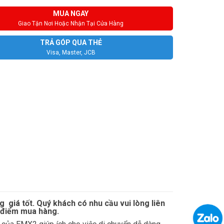
MUA NGAY
Giao Tận Nơi Hoặc Nhận Tại Cửa Hàng
TRẢ GÓP QUA THẺ
Visa, Master, JCB
iá tốt. Quý khách có nhu cầu vui lòng liên
i điểm mua hàng.