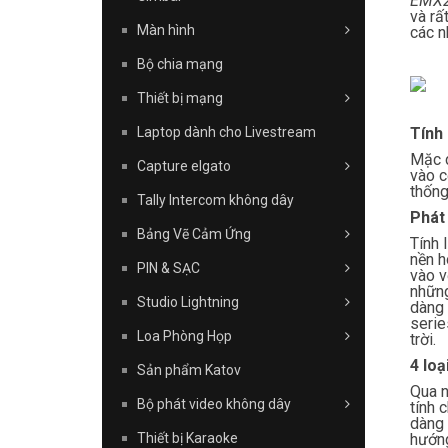
EMX
và rấ
Màn hình
các n
Bộ chia mạng
Thiết bị mạng
Tính
Laptop dành cho Livestream
Mặc d
Capture elgato
vào c
thống
Tally Intercom không dây
Phát 
Bảng Vẽ Cảm Ứng
Tính 
nền h
PIN & SẠC
vào v
những
Studio Lightning
dàng 
serie
Loa Phòng Họp
trời.
4 lo
Sản phẩm Katov
Qua n
Bộ phát video không dây
tính 
dàng 
hướng
Thiết bị Karaoke