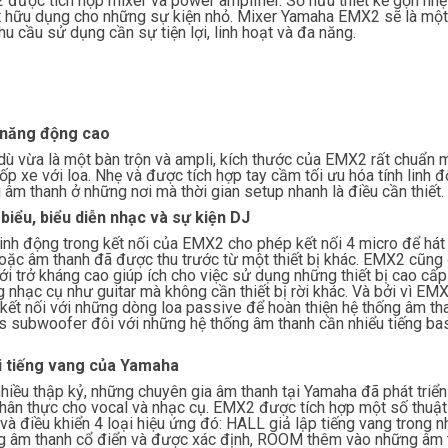
2
được tích hợp mixer và power amplifier. Sở hữu thiết kế gọn nhẹ
t hữu dụng cho những sự kiện nhỏ. Mixer Yamaha EMX2 sẽ là một 
hu cầu sử dụng cần sự tiện lợi, linh hoạt và đa năng.
 năng động cao
ù vừa là một bàn trộn và ampli, kích thước của EMX2 rất chuẩn
ốp xe với loa. Nhẹ và được tích hợp tay cầm tối ưu hóa tính linh đ
 âm thanh ở những nơi mà thời gian setup nhanh là điều cần thiết.
biểu, biểu diễn nhạc và sự kiện DJ
linh động trong kết nối của EMX2 cho phép kết nối 4 micro để hát
oặc âm thanh đã được thu trước từ một thiết bị khác. EMX2 cũng
ới trở kháng cao giúp ích cho việc sử dụng những thiết bị cao cấp
 nhạc cụ như guitar mà không cần thiết bị rời khác. Và bởi vì EM
kết nối với những dòng loa passive để hoàn thiện hệ thống âm th
s subwoofer đôi với những hệ thống âm thanh cần nhiểu tiếng ba
ại tiếng vang của Yamaha
hiều thập kỷ, những chuyên gia âm thanh tại Yamaha đã phát triể
chân thực cho vocal và nhạc cụ. EMX2 được tích hợp một số thuật t
và điều khiển 4 loại hiệu ứng đó: HALL giả lập tiếng vang trong 
 âm thanh cổ điển và được xác định, ROOM thêm vào những âm t