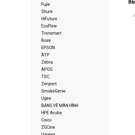
Bà
Fujie
Shure
3
HiFuture
EcoFlow
Tronsmart
Bose
EPSON
ATP
Zebra
APOS
TSC
Zenpert
SmokeGenie
Ugee
BẢNG VẼ MÀN HÌNH
HPE Aruba
Cisco
ZGCine
Ugreen