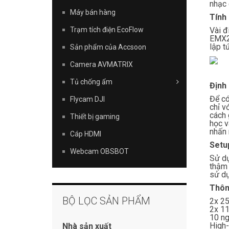
nhạc 
Máy bán hàng
Tính
Vài đ
Trạm tích điện EcoFlow
EMX2 
lập t
Sản phẩm của Accsoon
Camera AVMATRIX
Tủ chống ẩm
Định
Để có
Flycam DJI
chỉ v
cách 
Thiết bị gaming
học v
nhấn 
Cáp HDMI
Setu
Webcam OBSBOT
Sử dụ
thậm 
sử dụ
Thôn
BỘ LỌC SẢN PHẨM
2x 25
2x 11
10 ng
High-
Nhà sản xuất