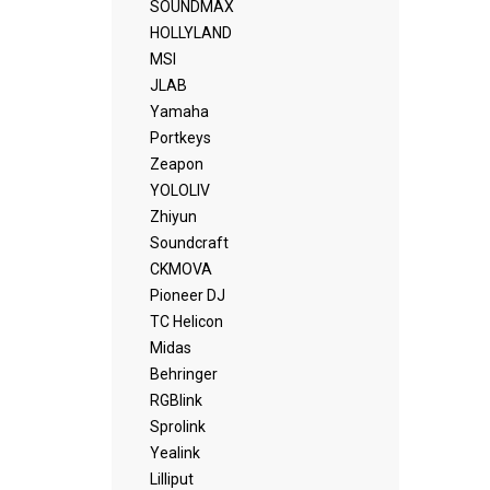
SOUNDMAX
HOLLYLAND
MSI
JLAB
Yamaha
Portkeys
Zeapon
YOLOLIV
Zhiyun
Soundcraft
CKMOVA
Pioneer DJ
TC Helicon
Midas
Behringer
RGBlink
Sprolink
Yealink
Lilliput