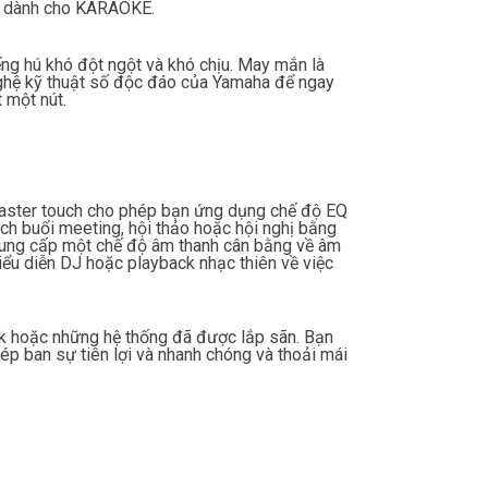
ẫn dành cho KARAOKE.
ếng hú khó đột ngột và khó chịu. May mắn là
hệ kỹ thuật số độc đáo của Yamaha để ngay
 một nút.
Master touch cho phép bạn ứng dụng chế độ EQ
h buổi meeting, hội thảo hoặc hội nghị bằng
 cung cấp một chế độ âm thanh cân bằng về âm
ểu diễn DJ hoặc playback nhạc thiên về việc
ck hoặc những hệ thống đã được lắp sãn. Bạn
ép ban sự tiên lợi và nhanh chóng và thoải mái