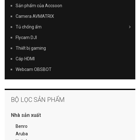
Sản phẩm của Accsoon
Camera AVMATRIX
Tủ chống ẩm
Flycam DJI
Thiết bị gaming
Cáp HDMI
Webcam OBSBOT
BỘ LỌC SẢN PHẨM
Nhà sản xuất
Benro
Aruba