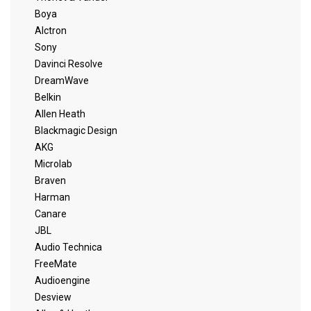
Boya
Alctron
Sony
Davinci Resolve
DreamWave
Belkin
Allen Heath
Blackmagic Design
AKG
Microlab
Braven
Harman
Canare
JBL
Audio Technica
FreeMate
Audioengine
Desview