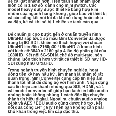
để cài đặt nhanh hơn. Trên thân sản phẩm luôn
luôn có in 1 sơ đồ dành cho mini switch. Các
model heavy duty được thiết kế bằng hợp kim
nhôm của ngành hàng không , giúp bảo vệ thiết bị
và các cổng kết nối tối đa khi sử dụng hoặc chịu
va đập, kể cả khi nó bị 1 chiếc xe tank cán qua.
Để chuẩn bị cho bước tiến ở chuẩn truyền hình
UltraHD sắp tới, 1 số mẫu Mini Converter đã được
trang bị 6G-SDI , khiến nó thích hopwj với chuẩn
UltraHD lên đến 2160p30 ! UltraHD là frame hình
với kích cỡ 3840 x 2160 gấp 4 lần độ phân giải của
1080HD. Kết nối 6G-SDI là chế độ multi-rate, nên
chúng luôn thích hợp với tất cả thiết bị SD hay HD-
SDI cũng như UltraHD.
Trong ngành truyền hình chuyên nghiệp, hoạt
động tiền kỳ hay hậu kỳ , âm thanh là nhân tố rất
quan trọng. Mini Converter cung cấp tín hiệu âm
thanh tốt nhất để đồng bộ với hình ảnh. Nhận dạng
các tín hiệu âm thanh nhúng qua SDI, HDMI , và 1
vài model converter sẽ giúp bạn tách tín hiệu audio
nhúng hoặc không nhúng 1 cách độc lập chuyển
thành tín hiệu digital. Ngoài ra, chuẩn audio analog
24bit và AES / EBU audio cũng được hỗ trợ , kết
nối qua cổng 1/4″ ( 6 ly ) nên bạn không cần phải
khó khăn trong việc tìm cáp đặc thù.