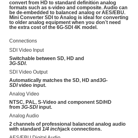
convert from HD to standard definition analog
formats such as s-video and composite. Audio can
be de-embedded to balanced analog or AES/EBU.
Mini Converter SDI to Analog is ideal for converting
to older analog equipment when you don’t need
the extra cost of the 6G-SDI 4K model.
Connections
SDI Video Input
Switchable between SD, HD and
3G-SDI
.
SDI Video Output
Automatically matches the SD, HD and
3G-
SDI
video input.
Analog Video
NTSC, PAL, S-Video and component SD/HD
from
3G-SDI
input.
Analog Audio
2 channels of professional balanced analog audio
with standard
1/4 inch
jack connections.
AES/EBU Digital Audio