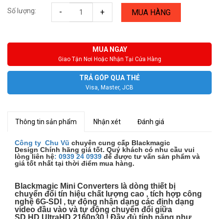
Số lượng:
-
+
MUA HÀNG
MUA NGAY
Giao Tận Nơi Hoặc Nhận Tại Cửa Hàng
TRẢ GÓP QUA THẺ
Visa, Master, JCB
Thông tin sản phẩm
Nhận xét
Đánh giá
Công ty Chu Vũ
chuyên cung cấp Blackmagic
Design Chính hãng giá tốt. Quý khách có nhu cầu vui
lòng liên hệ
:
0939 24 0939
để được tư vấn sản phẩm và
giá tốt nhất tại thời điểm mua hàng.
Blackmagic Mini Converters là dòng thiết bị
chuyển đổi tín hiệu chất lượng cao , tích hợp công
nghệ 6G-SDI , tự động nhận dạng các định dạng
video đầu vào và tự động chuyển đổi giữa
SD,HD,UltraHD 2160p30 ! Đầy đủ tính năng như