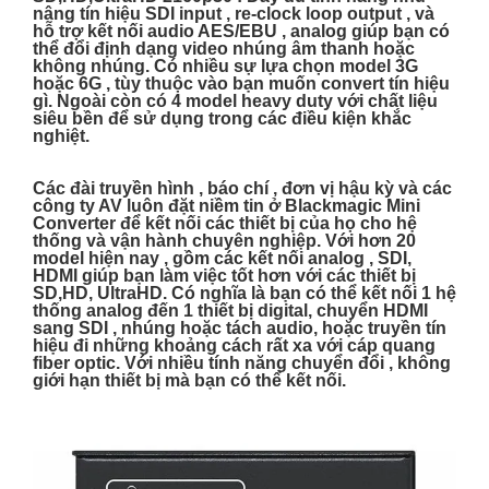
nâng tín hiệu SDI input , re-clock loop output , và
hỗ trợ kết nối audio AES/EBU , analog giúp bạn có
thể đổi định dạng video nhúng âm thanh hoặc
không nhúng. Có nhiều sự lựa chọn model 3G
hoặc 6G , tùy thuộc vào bạn muốn convert tín hiệu
gì. Ngoài còn có 4 model heavy duty với chất liệu
siêu bền để sử dụng trong các điều kiện khắc
nghiệt.
Các đài truyền hình , báo chí , đơn vị hậu kỳ và các
công ty AV luôn đặt niềm tin ở Blackmagic Mini
Converter để kết nối các thiết bị của họ cho hệ
thống và vận hành chuyên nghiệp. Với hơn 20
model hiện nay , gồm các kết nối analog , SDI,
HDMI giúp bạn làm việc tốt hơn với các thiết bị
SD,HD, UltraHD. Có nghĩa là bạn có thể kết nối 1 hệ
thống analog đến 1 thiết bị digital, chuyển HDMI
sang SDI , nhúng hoặc tách audio, hoặc truyền tín
hiệu đi những khoảng cách rất xa với cáp quang
fiber optic. Với nhiều tính năng chuyển đổi , không
giới hạn thiết bị mà bạn có thể kết nối.