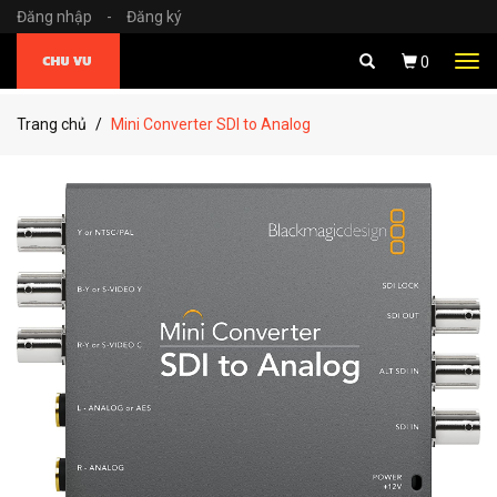
Đăng nhập
-
Đăng ký
Tog
0
navi
Trang chủ
Mini Converter SDI to Analog