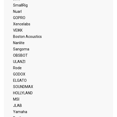
SmallRig
Nuarl
GOPRO
Xencelabs
VEIKK
Boston Acoustics
Nanlite
Sangoma
OBSBOT
ULANZI
Rode
GODOX
ELGATO
SOUNDMAX
HOLLYLAND
MSI
JLAB
Yamaha