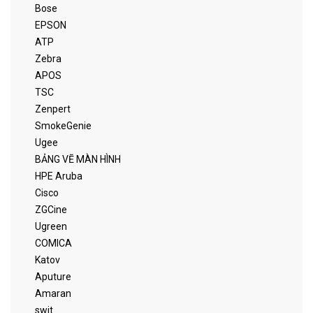
Bose
EPSON
ATP
Zebra
APOS
TSC
Zenpert
SmokeGenie
Ugee
BẢNG VẼ MÀN HÌNH
HPE Aruba
Cisco
ZGCine
Ugreen
COMICA
Katov
Aputure
Amaran
swit