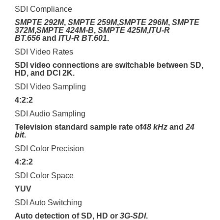
SDI Compliance
SMPTE 292M
,
SMPTE 259M
,
SMPTE 296M
,
SMPTE
372M
,
SMPTE 424M­‐B
,
SMPTE 425M
,
ITU‐R
BT.656
and
ITU­‐R BT.601
.
SDI Video Rates
SDI video connections are switchable between SD,
HD, and DCI 2K.
SDI Video Sampling
4:2:2
SDI Audio Sampling
Television standard sample rate of
48 kHz
and
24
bit
.
SDI Color Precision
4:2:2
SDI Color Space
YUV
SDI Auto Switching
Auto detection of SD, HD or
3G-SDI
.