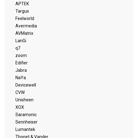
APTEK
Targus
Feelworld
Avermedia
AVMatrix
LanGi
q7
zoom
Edifier
Jabra
NaYa
Devicewell
CVW
Unisheen
XOX
Saramonic
Sennheiser
Lumantek
Thonet & Vander