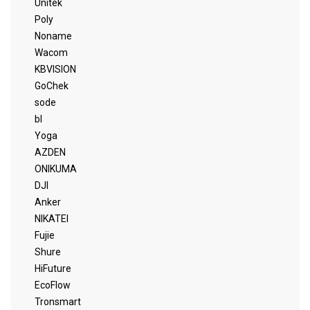
Unitek
Poly
Noname
Wacom
KBVISION
GoChek
sode
bl
Yoga
AZDEN
ONIKUMA
DJI
Anker
NIKATEI
Fujie
Shure
HiFuture
EcoFlow
Tronsmart