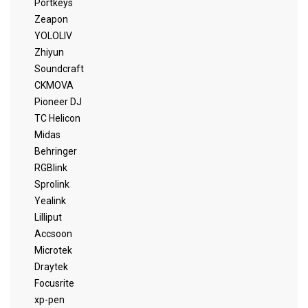
Portkeys
Zeapon
YOLOLIV
Zhiyun
Soundcraft
CKMOVA
Pioneer DJ
TC Helicon
Midas
Behringer
RGBlink
Sprolink
Yealink
Lilliput
Accsoon
Microtek
Draytek
Focusrite
xp-pen