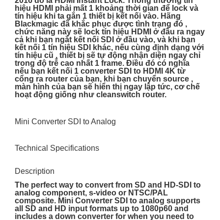
2016 đó là HDMI Instant Lock. Thông thường tín
hiệu HDMI phải mất 1 khoảng thời gian để lock và
tín hiệu khi ta gắn 1 thiết bị kết nối vào. Hãng
Blackmagic đã khắc phục được tình trạng đó ,
chức năng này sẽ lock tín hiệu HDMI ở đầu ra ngay
cả khi bạn ngắt kết nối SDI ở đầu vào, và khi bạn
kết nối 1 tín hiệu SDI khác, nếu cùng định dạng với
tín hiệu cũ , thiết bị sẽ tự động nhận diện ngay chỉ
trong độ trễ cao nhất 1 frame. Điều đó có nghĩa
nếu bạn kết nối 1 converter SDI to HDMI 4K từ
cổng ra router của bạn, khi bạn chuyển source ,
màn hình của bạn sẽ hiển thị ngay lập tức, cơ chế
hoạt động giống như cleanswitch router.
Mini Converter SDI to Analog
Technical Specifications
Description
The perfect way to convert from SD and HD-SDI to
analog component, s-video or NTSC/PAL
composite. Mini Converter SDI to analog supports
all SD and HD input formats up to 1080p60 and
includes a down converter for when you need to