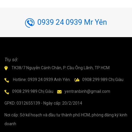
0939 24 0939 Mr Yên
Trụ sở:
TK38/7 Nguyễn Cảnh Chân, P. Cầu Ông Lãnh, TP HCM
Hotline: 0939 24 0939 Anh Yên.
0908 299.989 Chị Giàu
0908 299.989 Chị Giàu
yentranbinh@gmail.com
GPKD: 0312655139 - Ngày cấp: 20/2/2014
Nơi cấp: Sở kế hoạch và đầu tư thành phố HCM, phòng đăng ký kinh
doanh