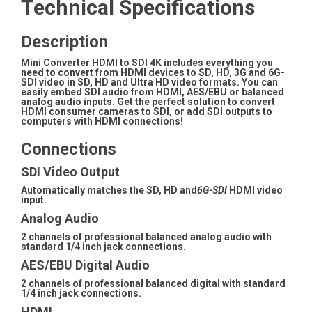
Technical Specifications
Description
Mini Converter HDMI to SDI 4K includes everything you
need to convert from HDMI devices to SD, HD, 3G and 6G-
SDI video in SD, HD and Ultra HD video formats. You can
easily embed SDI audio from HDMI, AES/EBU or balanced
analog audio inputs. Get the perfect solution to convert
HDMI consumer cameras to SDI, or add SDI outputs to
computers with HDMI connections!
Connections
SDI Video Output
Automatically matches the SD, HD and
6G-SDI
HDMI video
input.
Analog Audio
2 channels of professional balanced analog audio with
standard 1/4 inch jack connections.
AES/EBU Digital Audio
2 channels of professional balanced digital with standard
1/4 inch jack connections.
HDMI