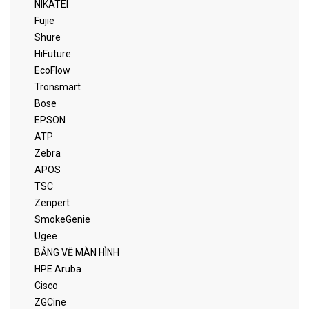
NIKATEI
Fujie
Shure
HiFuture
EcoFlow
Tronsmart
Bose
EPSON
ATP
Zebra
APOS
TSC
Zenpert
SmokeGenie
Ugee
BẢNG VẼ MÀN HÌNH
HPE Aruba
Cisco
ZGCine