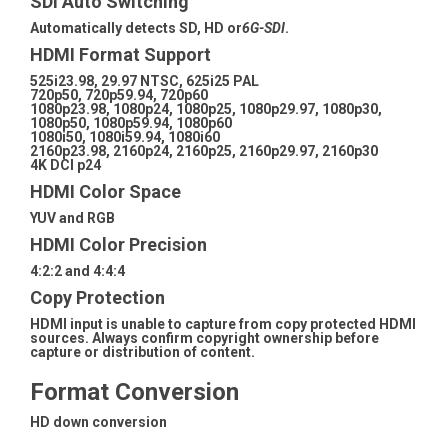
SDI Auto Switching
Automatically detects SD, HD or
6G-SDI
.
HDMI Format Support
525i23.98, 29.97 NTSC, 625i25 PAL
720p50, 720p59.94, 720p60
1080p23.98, 1080p24, 1080p25, 1080p29.97, 1080p30,
1080p50, 1080p59.94, 1080p60
1080i50, 1080i59.94, 1080i60
2160p23.98, 2160p24, 2160p25, 2160p29.97, 2160p30
4K DCI p24
HDMI Color Space
YUV and RGB
HDMI Color Precision
4:2:2 and 4:4:4
Copy Protection
HDMI input is unable to capture from copy protected HDMI
sources. Always confirm copyright ownership before
capture or distribution of content.
Format Conversion
HD down conversion