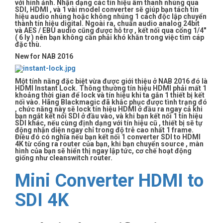
với hình ảnh. Nhận dạng các tín hiệu âm thanh nhúng qua
SDI, HDMI , và 1 vài model converter sẽ giúp bạn tách tín
hiệu audio nhúng hoặc không nhúng 1 cách độc lập chuyển
thành tín hiệu digital. Ngoài ra, chuẩn audio analog 24bit
và AES / EBU audio cũng được hỗ trợ , kết nối qua cổng 1/4″
( 6 ly ) nên bạn không cần phải khó khăn trong việc tìm cáp
đặc thù.
New for NAB 2016
Một tính năng đặc biệt vừa được giới thiệu ở NAB 2016 đó là
HDMI Instant Lock. Thông thường tín hiệu HDMI phải mất 1
khoảng thời gian để lock và tín hiệu khi ta gắn 1 thiết bị kết
nối vào. Hãng Blackmagic đã khắc phục được tình trạng đó
, chức năng này sẽ lock tín hiệu HDMI ở đầu ra ngay cả khi
bạn ngắt kết nối SDI ở đầu vào, và khi bạn kết nối 1 tín hiệu
SDI khác, nếu cùng định dạng với tín hiệu cũ , thiết bị sẽ tự
động nhận diện ngay chỉ trong độ trễ cao nhất 1 frame.
Điều đó có nghĩa nếu bạn kết nối 1 converter SDI to HDMI
4K từ cổng ra router của bạn, khi bạn chuyển source , màn
hình của bạn sẽ hiển thị ngay lập tức, cơ chế hoạt động
giống như cleanswitch router.
Mini Converter HDMI to
SDI 4K