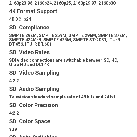
2160p23.98, 2160p24, 2160p25, 2160p29.97, 2160p30
4K Format Support
4K DCI p24
SDI Compliance
SMPTE 292M, SMPTE 259M, SMPTE 296M, SMPTE 372M,
SMPTE 424M-B, SMPTE 425M, SMPTE ST-2081, ITU-R
BT.656, ITU-R BT.601
SDI Video Rates
SDI video connections are switchable between SD, HD,
Ultra HD and DCI 4K.
SDI Video Sampling
4:2:2
SDI Audio Sampling
Television standard sample rate of 48 kHz and 24 bit.
SDI Color Precision
4:2:2
SDI Color Space
YUV