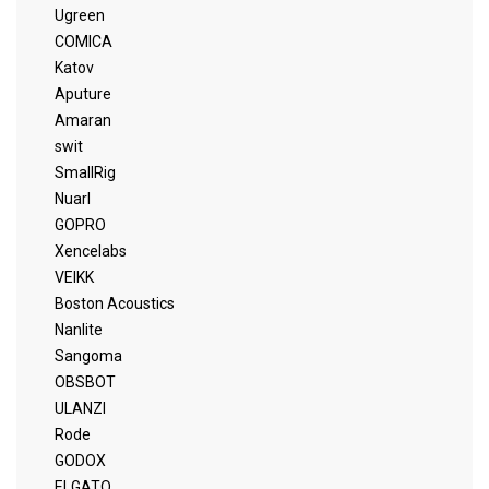
Ugreen
COMICA
Katov
Aputure
Amaran
swit
SmallRig
Nuarl
GOPRO
Xencelabs
VEIKK
Boston Acoustics
Nanlite
Sangoma
OBSBOT
ULANZI
Rode
GODOX
ELGATO