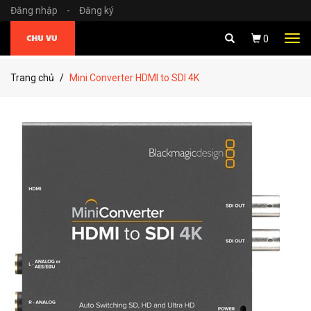
Đăng nhập
-
Đăng ký
Tog
0
navi
Trang chủ
Mini Converter HDMI to SDI 4K