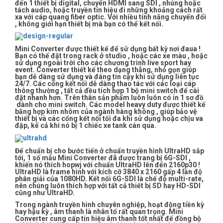
đến 1 thiết bị digital, chuyển HDMI sang SDI , nhúng hoặc
tách audio, hoặc truyền tín hiệu đi những khoảng cách rất
xa với cáp quang fiber optic. Với nhiều tính năng chuyển đổi
, không giới hạn thiết bị mà bạn có thể kết nối.
Mini Converter được thiết kế để sử dụng bất kỳ nơi đaua !
Bạn có thể đặt trong rack ở studio , hoặc các xe màu , hoặc
sử dụng ngoài trời cho các chương trình live sport hay
event. Converter thiết kế theo dạng thẳng, nhỏ gọn giúp
bạn dễ dàng sử dụng và đáng tin cậy khi sử dụng liên tục
24/7. Các cổng kết nối dễ dàng thao tác với các loại cáp
thông thường , tất cả đều tích hợp 1 bộ mini switch để cài
đặt nhanh hơn. Trên thân sản phẩm luôn luôn có in 1 sơ đồ
dành cho mini switch. Các model heavy duty được thiết kế
bằng hợp kim nhôm của ngành hàng không , giúp bảo vệ
thiết bị và các cổng kết nối tối đa khi sử dụng hoặc chịu va
đập, kể cả khi nó bị 1 chiếc xe tank cán qua.
Để chuẩn bị cho bước tiến ở chuẩn truyền hình UltraHD sắp
tới, 1 số mẫu Mini Converter đã được trang bị 6G-SDI ,
khiến nó thích hopwj với chuẩn UltraHD lên đến 2160p30 !
UltraHD là frame hình với kích cỡ 3840 x 2160 gấp 4 lần độ
phân giải của 1080HD. Kết nối 6G-SDI là chế độ multi-rate,
nên chúng luôn thích hợp với tất cả thiết bị SD hay HD-SDI
cũng như UltraHD.
Trong ngành truyền hình chuyên nghiệp, hoạt động tiền kỳ
hay hậu kỳ , âm thanh là nhân tố rất quan trọng. Mini
Converter cung cấp tín hiệu âm thanh tốt nhất để đồng bộ