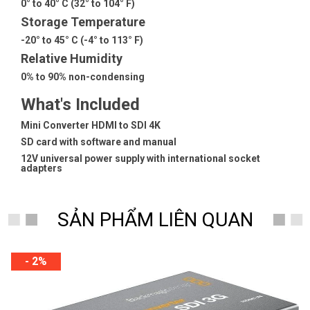
0° to 40° C (32° to 104° F)
Storage Temperature
-20° to 45° C (-4° to 113° F)
Relative Humidity
0% to 90% non-condensing
What's Included
Mini Converter HDMI to SDI 4K
SD card with software and manual
12V universal power supply with international socket
adapters
SẢN PHẨM LIÊN QUAN
- 2%