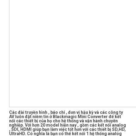
Các đài truyền hình , báo chí , đơn vị hậu kỳ và các công ty
AV luôn đặt niềm tin ở Blackmagic Mini Converter để kết
nối các thiết bị của họ cho hệ thống và vận hành chuyên
nghiệp. Với hơn 20 model hiện nay , gồm các kết nối analog
, SDI, HDMI giúp bạn làm việc tốt hơn với các thiết bị SD,HD,
UltraHD. Có nghĩa là bạn có thể kết nối 1 hệ thống analog