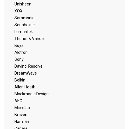
Unisheen
XOX
Saramonic
Sennheiser
Lumantek
Thonet & Vander
Boya
Alctron
Sony
Davinci Resolve
DreamWave
Belkin
Allen Heath
Blackmagic Design
AKG
Microlab
Braven
Harman
Canare