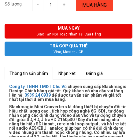
Số lượng:
-
+
MUA HÀNG
MUA NGAY
Giao Tận Nơi Hoặc Nhận Tại Cửa Hàng
TRẢ GÓP QUA THẺ
Visa, Master, JCB
Thông tin sản phẩm
Nhận xét
Đánh giá
Công ty TNHH TMĐT Chu Vũ
chuyên cung cấp Blackmagic
Design Chính hãng giá tốt. Quý khách có nhu cầu vui lòng
liên hệ
:
0939 24 0939
để được tư vấn sản phẩm và giá tốt
nhất tại thời điểm mua hàng.
Blackmagic Mini Converters là dòng thiết bị chuyển đổi tín
hiệu chất lượng cao , tích hợp công nghệ 6G-SDI , tự động
nhận dạng các định dạng video đầu vào và tự động chuyển
đổi giữa SD,HD,UltraHD 2160p30 ! Đầy đủ tính năng như
nâng tín hiệu SDI input , re-clock loop output , và hỗ trợ kết
nối audio AES/EBU , analog giúp bạn có thể đổi định dạng
video nhúng âm thanh hoặc không nhúng. Có nhiều sự lựa
chọn model 3G hoặc 6G , tùy thuộc vào bạn muốn convert