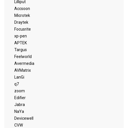
Lilliput
Accsoon
Microtek
Draytek
Focusrite
xp-pen
APTEK
Targus
Feelworld
Avermedia
AVMatrix
LanGi
q7
zoom
Edifier
Jabra
NaYa
Devicewell
CVW