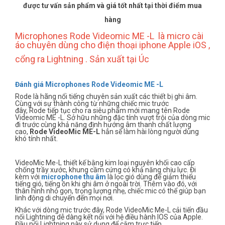
được tư vấn sản phẩm và giá tốt nhất tại thời điểm mua
hàng
Microphones Rode Videomic ME -L là micro cài
áo chuyên dùng cho điện thoại iphone Apple iOS ,
cổng ra Lightning . Sản xuất tại Úc
Đánh giá Microphones Rode Videomic ME -L
Rode là hãng nổi tiếng chuyên sản xuất các thiết bị ghi âm.
Cùng với sự thành công từ những chiếc mic trước
đây, Rode tiếp tục cho ra siêu phẩm mới mang tên Rode
Videomic ME -L. Sở hữu những đặc tính vượt trội của dòng mic
đi trước cùng khả năng định hướng âm thanh chất lượng
cao,
Rode VideoMic ME-L
hẳn sẽ làm hài lòng người dùng
khó tính nhất.
VideoMic Me-L thiết kế bằng kim loại nguyên khối cao cấp
chống trầy xước, khung cầm cứng có khả năng chịu lực. Đi
kèm với
microphone thu âm
là lọc gió dùng để giảm thiểu
tiếng gió, tiếng ồn khi ghi âm ở ngoài trời. Thêm vào đó, với
thân hình nhỏ gọn, trọng lượng nhẹ, chiếc mic có thể giúp bạn
linh động di chuyển đến mọi nơi.
Khác với dòng mic trước đây, Rode VideoMic Me-L cải tiến đầu
nối Lightning dễ dàng kết nối với hệ điều hành IOS của Apple.
Đầu nối Lightning này sử dụng để cắm trực tiếp