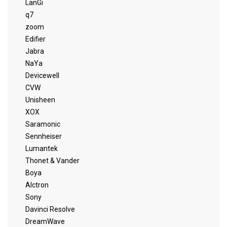
LanGi
q7
zoom
Edifier
Jabra
NaYa
Devicewell
CVW
Unisheen
XOX
Saramonic
Sennheiser
Lumantek
Thonet & Vander
Boya
Alctron
Sony
Davinci Resolve
DreamWave