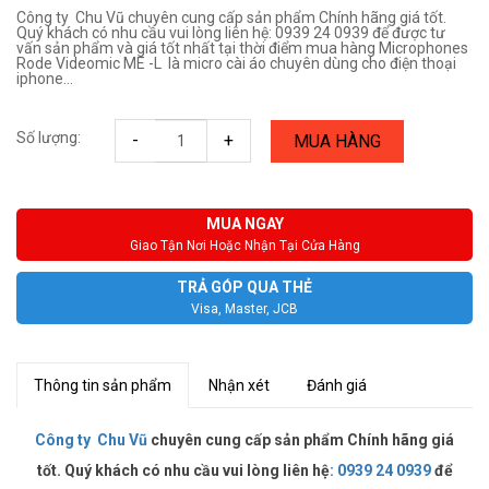
Công ty Chu Vũ chuyên cung cấp sản phẩm Chính hãng giá tốt.
Quý khách có nhu cầu vui lòng liên hệ: 0939 24 0939 để được tư
vấn sản phẩm và giá tốt nhất tại thời điểm mua hàng Microphones
Rode Videomic ME -L là micro cài áo chuyên dùng cho điện thoại
iphone...
Số lượng:
-
+
MUA HÀNG
MUA NGAY
Giao Tận Nơi Hoặc Nhận Tại Cửa Hàng
TRẢ GÓP QUA THẺ
Visa, Master, JCB
Thông tin sản phẩm
Nhận xét
Đánh giá
Công ty Chu Vũ
chuyên cung cấp sản phẩm Chính hãng giá
tốt. Quý khách có nhu cầu vui lòng liên hệ
:
0939 24 0939
để