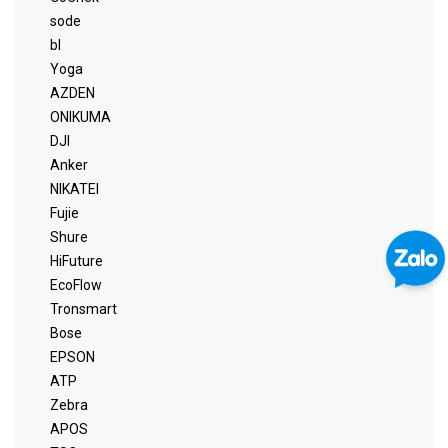
sode
bl
Yoga
AZDEN
ONIKUMA
DJI
Anker
NIKATEI
Fujie
Shure
HiFuture
EcoFlow
Tronsmart
Bose
EPSON
ATP
Zebra
APOS