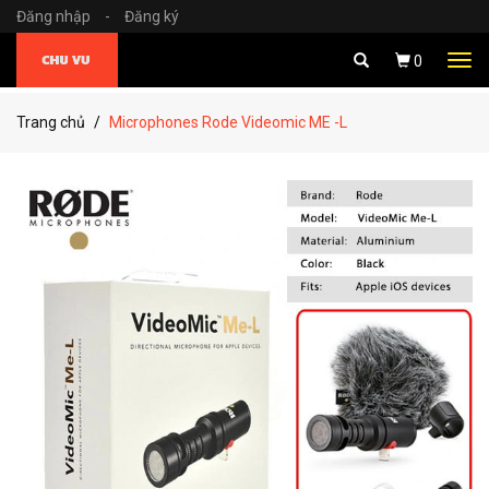
Đăng nhập
-
Đăng ký
Tog
0
navi
Trang chủ
Microphones Rode Videomic ME -L