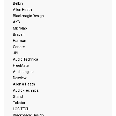
Belkin
Allen Heath
Blackmagic Design
AKG
Microlab
Braven
Harman
Canare
JBL
Audio Technica
FreeMate
Audioengine
Desview
Allen & Heath
Audio-Technica
Stand
Takstar
LOGITECH
Blackmagic Design