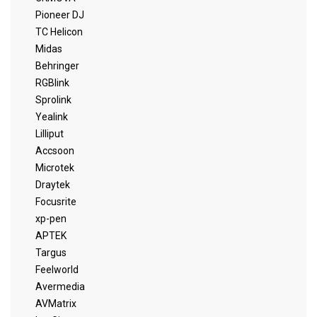
Pioneer DJ
TC Helicon
Midas
Behringer
RGBlink
Sprolink
Yealink
Lilliput
Accsoon
Microtek
Draytek
Focusrite
xp-pen
APTEK
Targus
Feelworld
Avermedia
AVMatrix