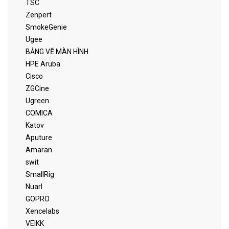
TSC
Zenpert
SmokeGenie
Ugee
BẢNG VẼ MÀN HÌNH
HPE Aruba
Cisco
ZGCine
Ugreen
COMICA
Katov
Aputure
Amaran
swit
SmallRig
Nuarl
GOPRO
Xencelabs
VEIKK