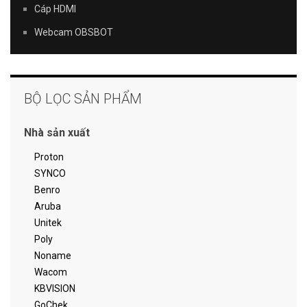
Cáp HDMI
Webcam OBSBOT
BỘ LỌC SẢN PHẨM
Nhà sản xuất
Proton
SYNCO
Benro
Aruba
Unitek
Poly
Noname
Wacom
KBVISION
GoChek