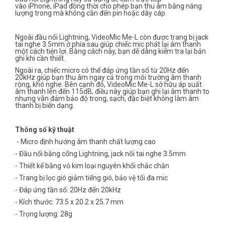
vào iPhone, iPad đồng thời cho phép bạn thu âm bằng năng
lượng trong mà không cần đến pin hoặc dây cáp.
Ngoài đầu nối Lightning, VideoMic Me-L còn được trang bị jack
tai nghe 3.5mm ở phía sau giúp chiếc mic phát lại âm thanh
một cách tiện lợi. Bằng cách này, bạn dễ dàng kiểm tra lại bản
ghi khi cần thiết.
Ngoài ra, chiếc micro có thể đáp ứng tần số từ 20Hz đến
20kHz giúp bạn thu âm ngay cả trong môi trường âm thanh
rộng, khó nghe. Bên cạnh đó, VideoMic Me-L sở hữu áp suất
âm thanh lên đến 115dB, điều này giúp bạn ghi lại âm thanh to
nhưng vẫn đảm bảo độ trong, sạch, đặc biệt không làm âm
thanh bị biến dạng.
Thông số kỹ thuật
- Micro định hướng âm thanh chất lượng cao
- Đầu nối bằng cổng Lightning, jack nối tai nghe 3.5mm
- Thiết kế bằng vỏ kim loại nguyên khối chắc chắn
- Trang bị lọc gió giảm tiếng gió, bảo vệ tối đa mic
- Đáp ứng tần số: 20Hz đến 20kHz
- Kích thước: 73.5 x 20.2 x 25.7 mm
- Trọng lượng: 28g