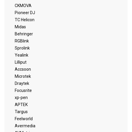
CKMOVA
Pioneer DJ
TC Helicon
Midas
Behringer
RGBlink
Sprolink
Yealink
Lilliput
Accsoon
Microtek
Draytek
Focusrite
xp-pen
APTEK
Targus
Feelworld
Avermedia