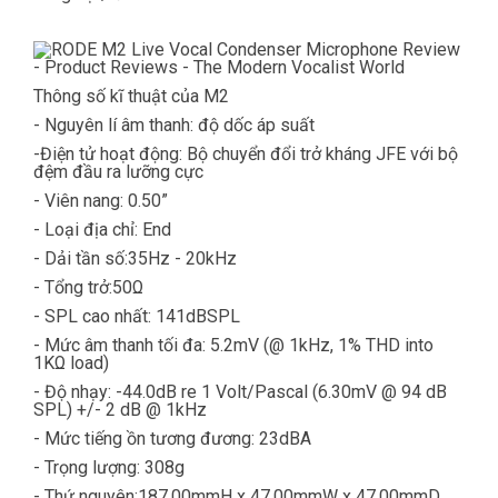
Thông số kĩ thuật của M2
- Nguyên lí âm thanh: độ dốc áp suất
-Điện tử hoạt động: Bộ chuyển đổi trở kháng JFE với bộ
đệm đầu ra lưỡng cực
- Viên nang: 0.50”
- Loại địa chỉ: End
- Dải tần số:35Hz - 20kHz
- Tổng trở:50Ω
- SPL cao nhất: 141dBSPL
- Mức âm thanh tối đa: 5.2mV (@ 1kHz, 1% THD into
1KΩ load)
- Độ nhạy: -44.0dB re 1 Volt/Pascal (6.30mV @ 94 dB
SPL) +/- 2 dB @ 1kHz
- Mức tiếng ồn tương đương: 23dBA
- Trọng lượng: 308g
- Thứ nguyên:187.00mmH x 47.00mmW x 47.00mmD