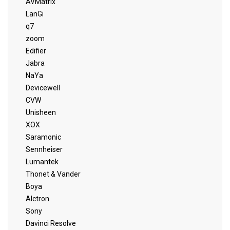
AVMatrix
LanGi
q7
zoom
Edifier
Jabra
NaYa
Devicewell
CVW
Unisheen
XOX
Saramonic
Sennheiser
Lumantek
Thonet & Vander
Boya
Alctron
Sony
Davinci Resolve