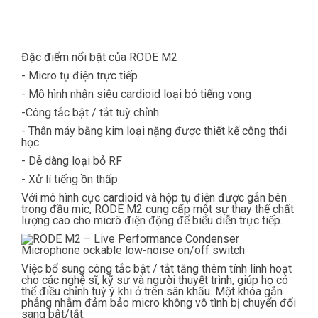
Đặc điểm nổi bật của RODE M2
- Micro tụ điện trực tiếp
- Mô hình nhận siêu cardioid loại bỏ tiếng vọng
-Công tắc bật / tắt tuỳ chỉnh
- Thân máy bằng kim loại nặng được thiết kế công thái
học
- Dễ dàng loại bỏ RF
- Xử lí tiếng ồn thấp
Với mô hình cực cardioid và hộp tụ điện được gắn bên
trong đầu mic, RODE M2 cung cấp một sự thay thế chất
lượng cao cho micrô điện động để biểu diễn trực tiếp.
Việc bổ sung công tắc bật / tắt tăng thêm tính linh hoạt
cho các nghệ sĩ, kỹ sư và người thuyết trình, giúp họ có
thể điều chỉnh tuỳ ý khi ở trên sân khấu. Một khóa gắn
phẳng nhằm đảm bảo micro không vô tình bị chuyển đổi
sang bật/tắt.