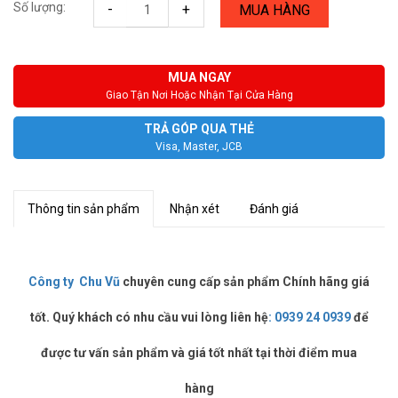
Số lượng:
-
+
MUA HÀNG
MUA NGAY
Giao Tận Nơi Hoặc Nhận Tại Cửa Hàng
TRẢ GÓP QUA THẺ
Visa, Master, JCB
Thông tin sản phẩm
Nhận xét
Đánh giá
Công ty Chu Vũ
chuyên cung cấp sản phẩm Chính hãng giá
tốt. Quý khách có nhu cầu vui lòng liên hệ
:
0939 24 0939
để
được tư vấn sản phẩm và giá tốt nhất tại thời điểm mua
hàng