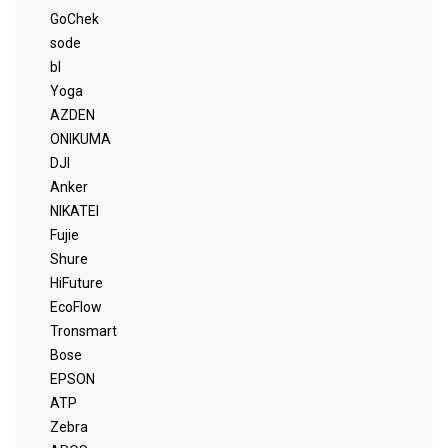
GoChek
sode
bl
Yoga
AZDEN
ONIKUMA
DJI
Anker
NIKATEI
Fujie
Shure
HiFuture
EcoFlow
Tronsmart
Bose
EPSON
ATP
Zebra