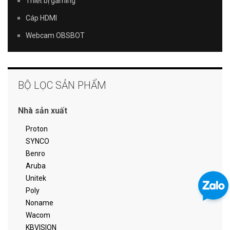
Thiết bị gaming
Cáp HDMI
Webcam OBSBOT
BỘ LỌC SẢN PHẨM
Nhà sản xuất
Proton
SYNCO
Benro
Aruba
Unitek
Poly
Noname
Wacom
KBVISION