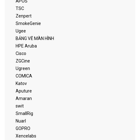
APOS
TSC
Zenpert
SmokeGenie
Ugee
BẢNG VẼ MÀN HÌNH
HPE Aruba
Cisco
ZGCine
Ugreen
COMICA
Katov
Aputure
Amaran
swit
SmallRig
Nuarl
GOPRO
Xencelabs