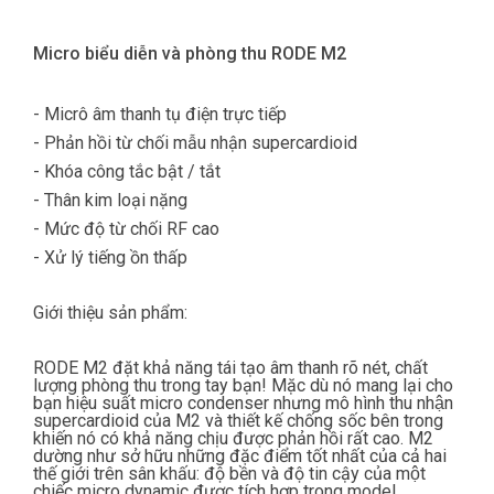
Micro biểu diễn và phòng thu RODE M2
- Micrô âm thanh tụ điện trực tiếp
- Phản hồi từ chối mẫu nhận supercardioid
- Khóa công tắc bật / tắt
- Thân kim loại nặng
- Mức độ từ chối RF cao
- Xử lý tiếng ồn thấp
Giới thiệu sản phẩm:
RODE M2 đặt khả năng tái tạo âm thanh rõ nét, chất
lượng phòng thu trong tay bạn! Mặc dù nó mang lại cho
bạn hiệu suất micro condenser nhưng mô hình thu nhận
supercardioid của M2 và thiết kế chống sốc bên trong
khiến nó có khả năng chịu được phản hồi rất cao. M2
dường như sở hữu những đặc điểm tốt nhất của cả hai
thế giới trên sân khấu: độ bền và độ tin cậy của một
chiếc micro dynamic được tích hợp trong model