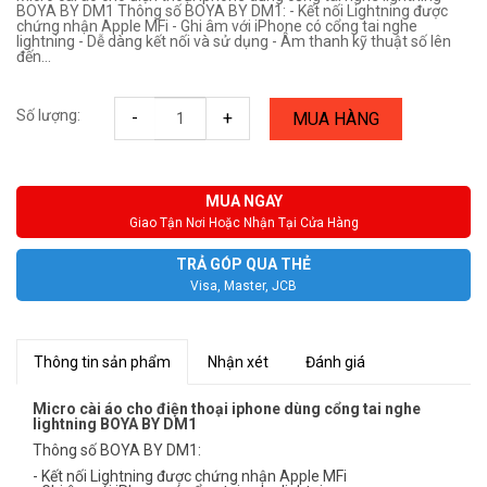
BOYA BY DM1 Thông số BOYA BY DM1: - Kết nối Lightning được
chứng nhận Apple MFi - Ghi âm với iPhone có cổng tai nghe
lightning - Dễ dàng kết nối và sử dụng - Âm thanh kỹ thuật số lên
đến...
Số lượng:
-
+
MUA HÀNG
MUA NGAY
Giao Tận Nơi Hoặc Nhận Tại Cửa Hàng
TRẢ GÓP QUA THẺ
Visa, Master, JCB
Thông tin sản phẩm
Nhận xét
Đánh giá
Micro cài áo cho điện thoại iphone dùng cổng tai nghe
lightning BOYA BY DM1
Thông số BOYA BY DM1:
- Kết nối Lightning được chứng nhận Apple MFi