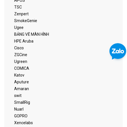
APOS
TSC
Zenpert
SmokeGenie
Ugee
BẢNG VẼ MÀN HÌNH
HPE Aruba
Cisco
ZGCine
Ugreen
COMICA
Katov
Aputure
Amaran
swit
SmallRig
Nuarl
GOPRO
Xencelabs