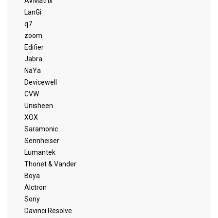
AVMatrix
LanGi
q7
zoom
Edifier
Jabra
NaYa
Devicewell
CVW
Unisheen
XOX
Saramonic
Sennheiser
Lumantek
Thonet & Vander
Boya
Alctron
Sony
Davinci Resolve