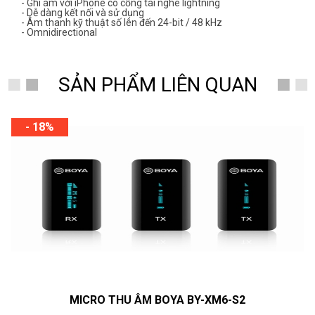
- Ghi âm với iPhone có cổng tai nghe lightning
- Dễ dàng kết nối và sử dụng
- Âm thanh kỹ thuật số lên đến 24-bit / 48 kHz
- Omnidirectional
SẢN PHẨM LIÊN QUAN
- 18%
MICRO THU ÂM BOYA BY-XM6-S2