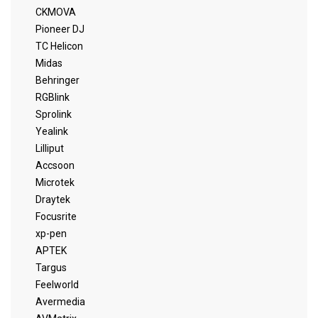
CKMOVA
Pioneer DJ
TC Helicon
Midas
Behringer
RGBlink
Sprolink
Yealink
Lilliput
Accsoon
Microtek
Draytek
Focusrite
xp-pen
APTEK
Targus
Feelworld
Avermedia