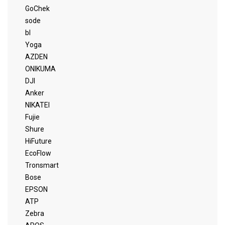
GoChek
sode
bl
Yoga
AZDEN
ONIKUMA
DJI
Anker
NIKATEI
Fujie
Shure
HiFuture
EcoFlow
Tronsmart
Bose
EPSON
ATP
Zebra