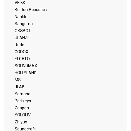
VEIKK
Boston Acoustics
Nanlite
Sangoma
OBSBOT
ULANZI
Rode
GODOX
ELGATO
SOUNDMAX
HOLLYLAND
MSI
JLAB
Yamaha
Portkeys
Zeapon
YOLOLIV
Zhiyun
Soundcraft